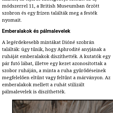
módszerrel 11, a British Museumban őrzött
szobron és egy frízen találták meg a festék
nyomait.
Emberalakok és pálmalevelek
A legérdekesebb mintákat Dióné szobrán
találták: úgy tűnik, hogy Aphrodité anyjának a
ruháját emberalakok díszíthették. A kutatók egy
pár futó lábat, illetve egy kezet azonosítottak a
szobor ruháján, a minta a ruha gyűrődéseinek
megfelelően eltűnt vagy feltűnt a márványon. Az
emberalakok mellett a ruhát stilizált
pálmalevelek is díszíthették.