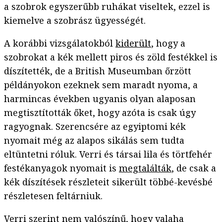
a szobrok egyszerűbb ruhákat viseltek, ezzel is
kiemelve a szobrász ügyességét.
A korábbi vizsgálatokból
kiderült
, hogy a
szobrokat a kék mellett piros és zöld festékkel is
díszítették, de a British Museumban őrzött
példányokon ezeknek sem maradt nyoma, a
harmincas években ugyanis olyan alaposan
megtisztították őket, hogy azóta is csak úgy
ragyognak. Szerencsére az egyiptomi kék
nyomait még az alapos sikálás sem tudta
eltüntetni róluk. Verri és társai lila és törtfehér
festékanyagok nyomait is
megtalálták
, de csak a
kék díszítések részleteit sikerült többé-kevésbé
részletesen feltárniuk.
Verri szerint nem valószínű, hogy valaha