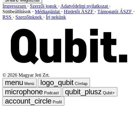
Megosztás
Impresszum
Szerzői jogok
Adatvédelmi nyilatkozat
Sütibeállítások
Médiaajánlat
Hirdetői ÁSZF
Támogatói ÁSZF
RSS
Szerzőinknek
Írj nekünk
©
2026
Magyar Jeti Zrt.
Menü
Címlap
Podcast
Qubit+
Profil