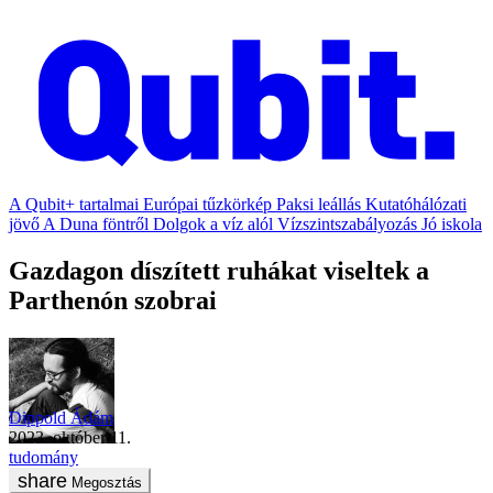
A Qubit+ tartalmai
Európai tűzkörkép
Paksi leállás
Kutatóhálózati
jövő
A Duna föntről
Dolgok a víz alól
Vízszintszabályozás
Jó iskola
Gazdagon díszített ruhákat viseltek a
Parthenón szobrai
Dippold Ádám
2023. október 11.
tudomány
Megosztás