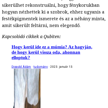
sikerülhet rekonstruálni, hogy fénykorukban
hogyan nézhettek ki a szobrok, ehhez ugyanis a
festékpigmentek ismerete és az a néhány minta,
amit sikerült feltárni, nem elegendő.
Kapcsolódó cikkek a Qubiten:
Hogy kerül ide ez a múmia? Az hagyján,
de hogy kerül vissza oda, ahonnan
elloptuk?
Dippold Ádám
tudomány
2023. január 13.