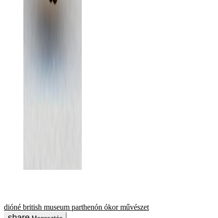
dióné
british museum
parthenón
ókor
művészet