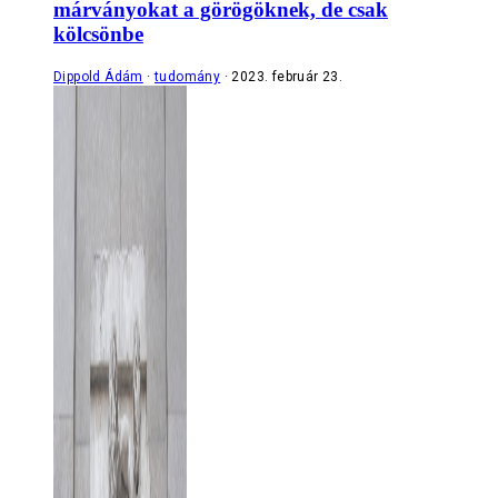
márványokat a görögöknek, de csak
kölcsönbe
Dippold Ádám
tudomány
2023. február 23.