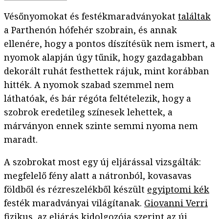
Vésőnyomokat és festékmaradványokat
találtak
a Parthenón hófehér szobrain, és annak
ellenére, hogy a pontos díszítésük nem ismert, a
nyomok alapján úgy tűnik, hogy gazdagabban
dekorált ruhát festhettek rájuk, mint korábban
hitték. A nyomok szabad szemmel nem
láthatóak, és bár régóta feltételezik, hogy a
szobrok eredetileg színesek lehettek, a
márványon ennek szinte semmi nyoma nem
maradt.
A szobrokat most egy új eljárással vizsgálták:
megfelelő fény alatt a nátronból, kovasavas
földből és rézreszelékből készült
egyiptomi kék
festék maradványai világítanak.
Giovanni Verri
fizikus, az eljárás kidolgozója szerint az új