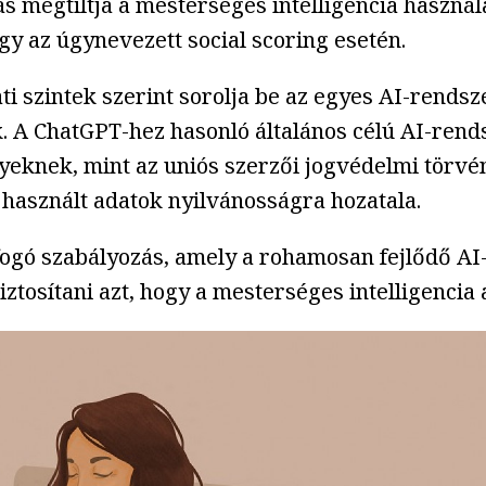
s megtiltja a mesterséges intelligencia használa
y az úgynevezett social scoring esetén.
i szintek szerint sorolja be az egyes AI-rends
. A ChatGPT-hez hasonló általános célú AI-rends
yeknek, mint az uniós szerzői jogvédelmi törvé
használt adatok nyilvánosságra hozatala.
tfogó szabályozás, amely a rohamosan fejlődő AI
iztosítani azt, hogy a mesterséges intelligencia