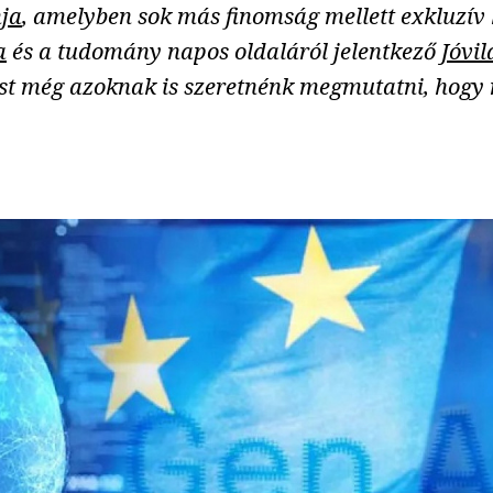
mja
, amelyben sok más finomság mellett exkluzív h
a
és a tudomány napos oldaláról jelentkező
Jóvil
st még azoknak is szeretnénk megmutatni, hogy