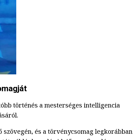
somagját
óbb történés a mesterséges intelligencia
ásáról.
ső szövegén, és a törvénycsomag legkorábban