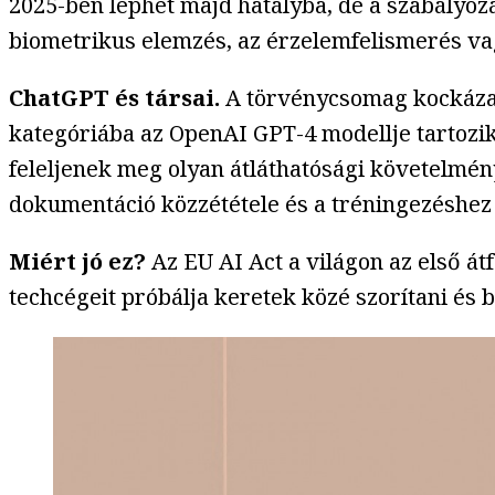
2025-ben léphet majd hatályba, de a szabályozá
biometrikus elemzés, az érzelemfelismerés vag
ChatGPT és társai.
A törvénycsomag kockázat
kategóriába az OpenAI GPT-4 modellje tartozik
feleljenek meg olyan átláthatósági követelmén
dokumentáció közzététele és a tréningezéshez 
Miért jó ez?
Az EU AI Act a világon az első á
techcégeit próbálja keretek közé szorítani és b