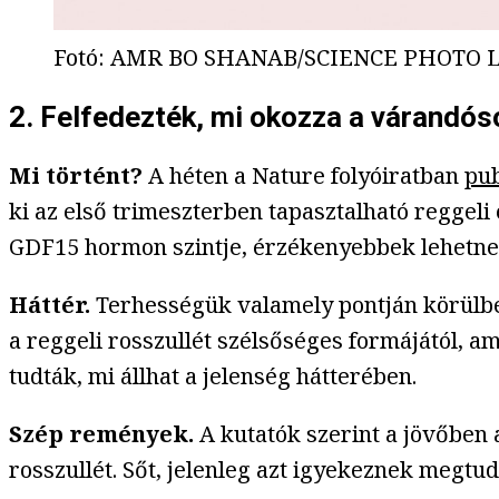
Fotó
:
AMR BO SHANAB/SCIENCE PHOTO LIB
2.
Felfedezték, mi okozza a várandósok
Mi történt?
A héten a Nature folyóiratban
pub
ki az első trimeszterben tapasztalható reggeli 
GDF15 hormon szintje, érzékenyebbek lehetnek
Háttér.
Terhességük valamely pontján körülbel
a reggeli rosszullét szélsőséges formájától, 
tudták, mi állhat a jelenség hátterében.
Szép remények.
A kutatók szerint a jövőben
rosszullét. Sőt, jelenleg azt igyekeznek megtud