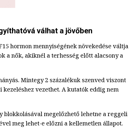
gyíthatóvá válhat a jövőben
GDF15 hormon mennyiségének növekedése váltja
ok a nők, akiknél a terhesség előtt alacsony a
 hányás. Mintegy 2 százalékuk szenved viszont
zi kezeléshez vezethet. A kutatók eddig nem
y blokkolásával megelőzhető lehetne a reggeli
vel meg lehet-e előzni a kellemetlen állapot.