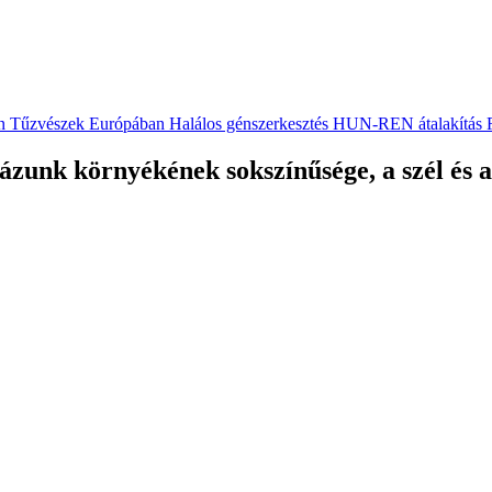
n
Tűzvészek Európában
Halálos génszerkesztés
HUN-REN átalakítás
ázunk környékének sokszínűsége, a szél és a 