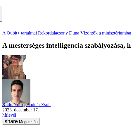
A Qubit+ tartalmai
Rekordalacsony Duna
Vízőrzők a minisztériumba
A mesterséges intelligencia szabályozása, h
Radó Nóra
,
Bodnár Zsolt
2023. december 17.
hírlevél
Megosztás