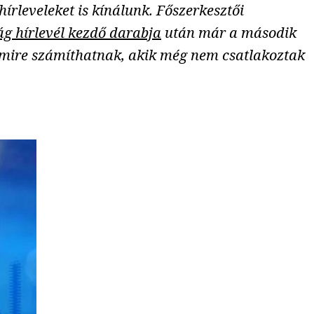
írleveleket is kínálunk. Főszerkesztői
ág hírlevél kezdő darabja
után már a második
 mire számíthatnak, akik még nem csatlakoztak