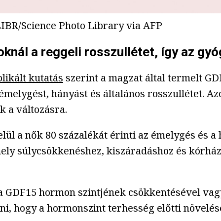
R/Science Photo Library via AFP
nál a reggeli rosszullétet, így az gyó
likált kutatás
szerint a magzat által termelt 
émelygést, hányást és általános rosszullétet. Az
 a változásra.
ül a nők 80 százalékát érinti az émelygés és a
amely súlycsökkenéshez, kiszáradáshoz és kórhá
 a GDF15 hormon szintjének csökkentésével vag
ni, hogy a hormonszint terhesség előtti növelésé