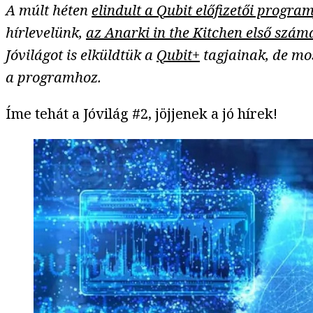
A múlt héten
elindult a Qubit előfizetői progra
hírlevelünk,
az Anarki in the Kitchen első szám
Jóvilágot is elküldtük
a
Qubit+
tagjainak, de mo
a programhoz.
Íme tehát a Jóvilág #2, jöjjenek a jó hírek!