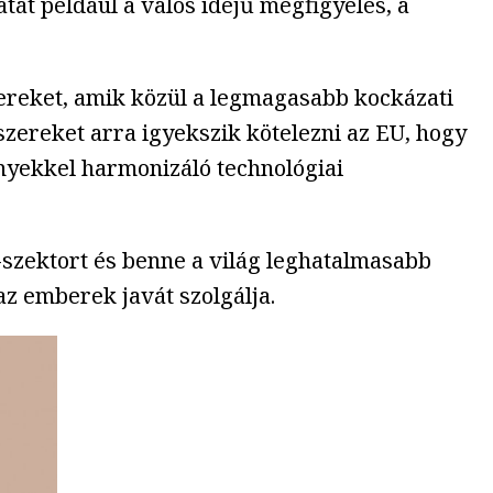
tát például a valós idejű megfigyelés, a
zereket, amik közül a legmagasabb kockázati
zereket arra igyekszik kötelezni az EU, hogy
nyekkel harmonizáló technológiai
-szektort és benne a világ leghatalmasabb
 az emberek javát szolgálja.