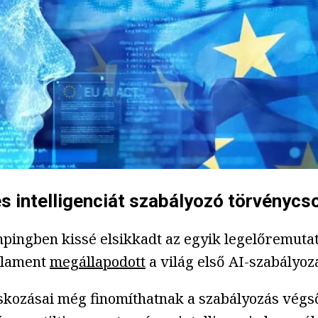
es intelligenciát szabályozó törvényc
pingben kissé elsikkadt az egyik legelőremutat
arlament
megállapodott
a világ első AI-szabályoz
skozásai még finomíthatnak a szabályozás vég