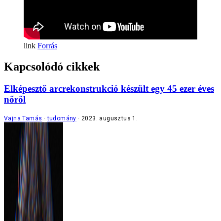
Forrás
Kapcsolódó cikkek
Elképesztő arcrekonstrukció készült egy 45 ezer éves
nőről
Vajna Tamás
tudomány
2023. augusztus 1.