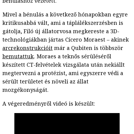
bénuláshoz vezetett.
Mivel a bénulás a következő hónapokban egyre
kritikusabbá vált, ami a táplálékszerzésben is
gátolja, Filó új állatorvosa megkereste a 3D-
technológiákban jártas Cícero Moraest – akinek
arcrekonstrukcióit
már a Qubiten is többször
bemutattuk
. Moraes a teknős sérüléséről
készített CT-felvételek vizsgálata után nekiállt
megtervezni a protézist, ami egyszerre védi a
sérült területet és növeli az állat
mozgékonyságát.
A végeredményről videó is készült: