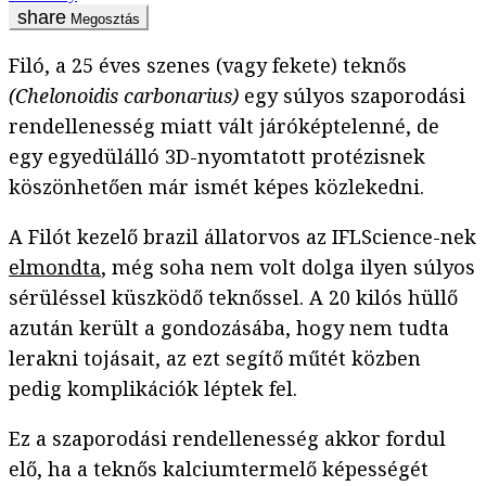
Megosztás
Filó, a 25 éves szenes (vagy fekete) teknős
(Chelonoidis carbonarius)
egy súlyos szaporodási
rendellenesség miatt vált járóképtelenné, de
egy egyedülálló 3D-nyomtatott protézisnek
köszönhetően már ismét képes közlekedni.
A Filót kezelő brazil állatorvos az IFLScience-nek
elmondta
, még soha nem volt dolga ilyen súlyos
sérüléssel küszködő teknőssel. A 20 kilós hüllő
azután került a gondozásába, hogy nem tudta
lerakni tojásait, az ezt segítő műtét közben
pedig komplikációk léptek fel.
Ez a szaporodási rendellenesség akkor fordul
elő, ha a teknős kalciumtermelő képességét