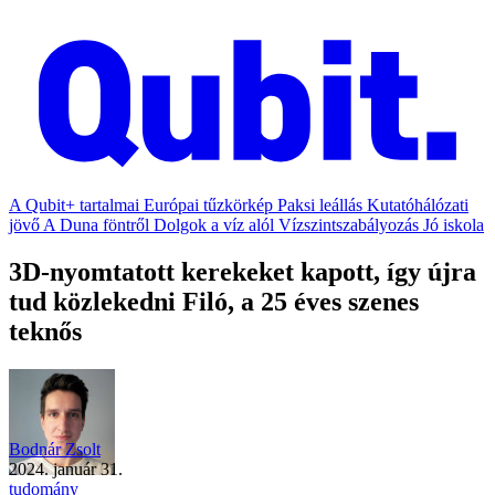
A Qubit+ tartalmai
Európai tűzkörkép
Paksi leállás
Kutatóhálózati
jövő
A Duna föntről
Dolgok a víz alól
Vízszintszabályozás
Jó iskola
3D-nyomtatott kerekeket kapott, így újra
tud közlekedni Filó, a 25 éves szenes
teknős
Bodnár Zsolt
2024. január 31.
tudomány