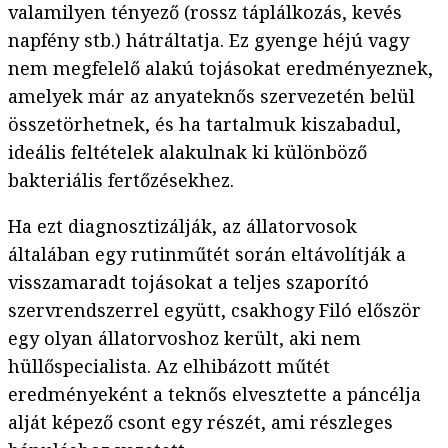
valamilyen tényező (rossz táplálkozás, kevés
napfény stb.) hátráltatja. Ez gyenge héjú vagy
nem megfelelő alakú tojásokat eredményeznek,
amelyek már az anyateknős szervezetén belül
összetörhetnek, és ha tartalmuk kiszabadul,
ideális feltételek alakulnak ki különböző
bakteriális fertőzésekhez.
Ha ezt diagnosztizálják, az állatorvosok
általában egy rutinműtét során eltávolítják a
visszamaradt tojásokat a teljes szaporító
szervrendszerrel együtt, csakhogy Filó először
egy olyan állatorvoshoz került, aki nem
hüllőspecialista. Az elhibázott műtét
eredményeként a teknős elvesztette a páncélja
alját képező csont egy részét, ami részleges