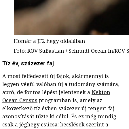
Homár a JF2 hegy oldalában
Fotó
:
ROV SuBastian / Schmidt Ocean In/ROV S
Tíz év, százezer faj
A most felfedezett új fajok, akármennyi is
legyen végül valóban új a tudomány számára,
apró, de fontos lépést jelentenek a
Nekton
Ocean Census
programban is, amely az
elkövetkező tíz évben százezer új tengeri faj
azonosítását tűzte ki célul. És ez még mindig
csak a jéghegy csúcsa: becslések szerint a