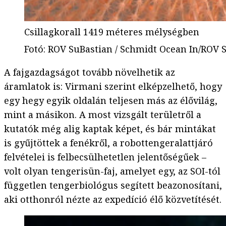
Csillagkorall 1419 méteres mélységben
Fotó
:
ROV SuBastian / Schmidt Ocean In/ROV S
A fajgazdagságot tovább növelhetik az
áramlatok is: Virmani szerint elképzelhető, hogy
egy hegy egyik oldalán teljesen más az élővilág,
mint a másikon. A most vizsgált területről a
kutatók még alig kaptak képet, és bár mintákat
is gyűjtöttek a fenékről, a robottengeralattjáró
felvételei is felbecsülhetetlen jelentőségűek –
volt olyan tengerisün-faj, amelyet egy, az SOI-tól
független tengerbiológus segített beazonosítani,
aki otthonról nézte az expedíció élő közvetítését.