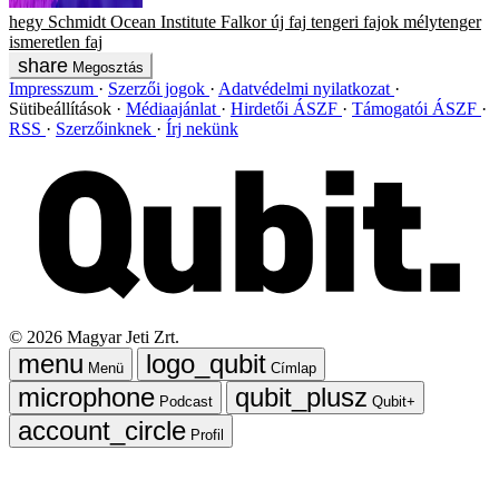
hegy
Schmidt Ocean Institute
Falkor
új faj
tengeri fajok
mélytenger
ismeretlen faj
Megosztás
Impresszum
Szerzői jogok
Adatvédelmi nyilatkozat
Sütibeállítások
Médiaajánlat
Hirdetői ÁSZF
Támogatói ÁSZF
RSS
Szerzőinknek
Írj nekünk
©
2026
Magyar Jeti Zrt.
Menü
Címlap
Podcast
Qubit+
Profil