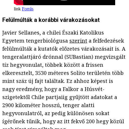
Forrás
Felülmúlták a korábbi várakozásokat
Javier Sellanes, a chilei Északi Katolikus
Egyetem tengerbiológusa
szerint
a felfedezések
felülmúlták a kutatók előzetes várakozásait is. A
tengeralattjáró drónnal (SUBastian) megvizsgált
tíz hegyvonulat, többek között a frissen
elkeresztelt, 3530 méteres Solito területén több
mint száz új fajt találtak. Ez ahhoz képest is
nagy eredmény, hogy a Falkor a Húsvét-
szigetektől Chile partjaiig gyűjtött adatokat a
2900 kilométer hosszú, tenger alatti
hegyvonulatról, az pedig különösen sokat
ígérőnek tűnik, hogy az itt fekvő 200 hegy közül