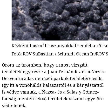
Kézként használt uszonyokkal rendelkező is
Fotó
:
ROV SuBastian / Schmidt Ocean In/ROV S
Öröm az ürömben, hogy a most vizsgált
területek egy része a Juan Fernández és a Nazca-
Desventuradas nemzeti parkok területére esik,
így itt a
vonóhálós halászattól
és a bányászattól
is védve vannak, a Nazca- és a Salas y Gómez-
hátság mentén fekvő területek viszont egyelőre
védtelenek.