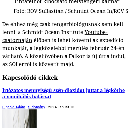
Tintafelhőt kibocsátó mélytengeri kalmár
Fotó
:
ROV SuBastian / Schmidt Ocean In/ROV S
De ehhez még csak tengerbiológusnak sem kell
lenni: a Schmidt Ocean Institute
Youtube-
csatornáján
élőben is lehet követni az expedíció
munkáját, a legközelebbi merülés február 24-én
várható. A közeljövőben a Falkor is új útra indul,
az SOI erről is közvetít majd.
Kapcsolódó cikkek
Irtózatos mennyiségű szén-dioxidot juttat a légkörbe
a vonóhálós halászat
Dippold Ádám
tudomány
2024. január 18.