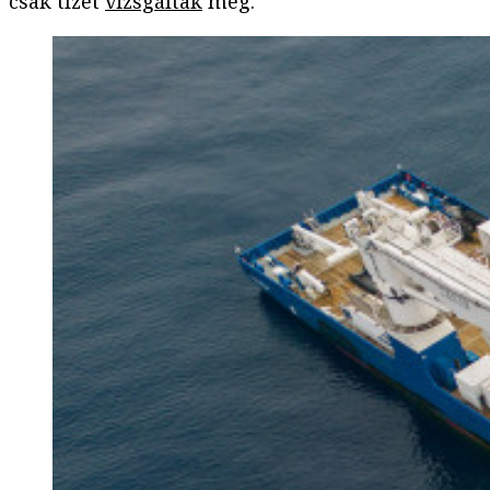
csak tízet
vizsgáltak
meg.