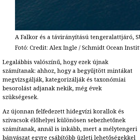
A Falkor és a távirányítású tengeralattjáró, 
Fotó
:
Credit: Alex Ingle / Schmidt Ocean Insti
Legalábbis valószínű, hogy ezek újnak
számítanak: ahhoz, hogy a begyűjtött mintákat
megvizsgálják, kategorizálják és taxonómiai
besorolást adjanak nekik, még évek
szükségesek.
Az újonnan felfedezett hidegvízi korallok és
szivacsok élőhelyei különösen sebezhetőnek
számítanak, annál is inkább, mert a mélytengeri
bányászat egyre csábítóbb üzleti lehetőségekkel