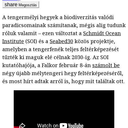
Megosztás
A tengermélyi hegyek a biodiverzitás valódi
paradicsomainak számítanak, mégis alig tudunk
róluk valamit – ezen változtat a
Schmidt Ocean
Institute
(SOI) és a
Seabed30
közös projektje,
amelyben a tengerfenék teljes feltérképezését
tűzték ki maguk elé célnak 2030-ig. Az SOI
kutatóhajója, a Falkor február 8-án
számolt be
négy újabb mélytengeri hegy feltérképezéséről,
és most hírt adtak arról is, hogy mit találtak ott.