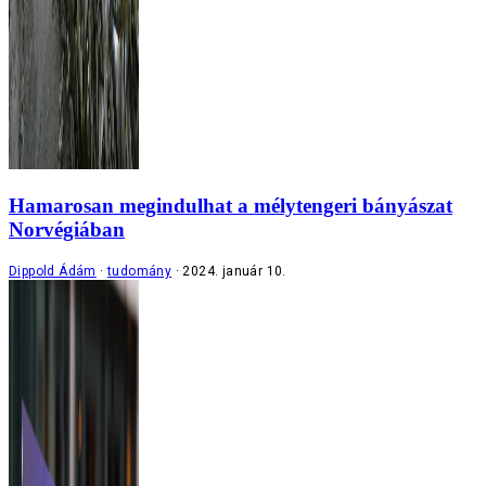
Hamarosan megindulhat a mélytengeri bányászat
Norvégiában
Dippold Ádám
tudomány
2024. január 10.