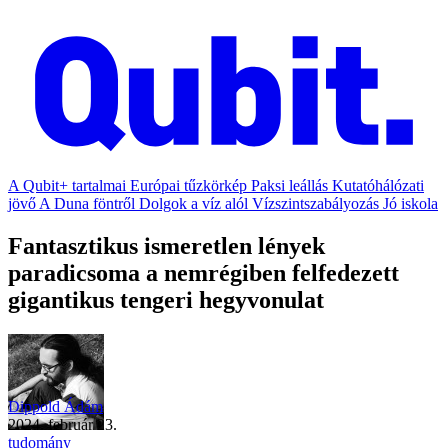
A Qubit+ tartalmai
Európai tűzkörkép
Paksi leállás
Kutatóhálózati
jövő
A Duna föntről
Dolgok a víz alól
Vízszintszabályozás
Jó iskola
Fantasztikus ismeretlen lények
paradicsoma a nemrégiben felfedezett
gigantikus tengeri hegyvonulat
Dippold Ádám
2024. február 23.
tudomány