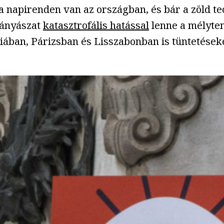
a napirenden van az országban, és bár a zöld t
 bányászat
katasztrofális hatással
lenne a mélyten
ban, Párizsban és Lisszabonban is tüntetéseke