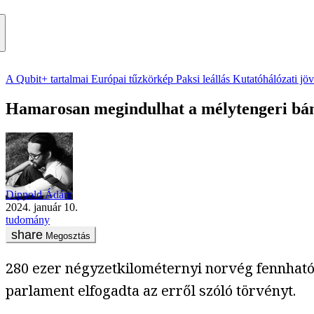
A Qubit+ tartalmai
Európai tűzkörkép
Paksi leállás
Kutatóhálózati jö
Hamarosan megindulhat a mélytengeri bá
Dippold Ádám
2024. január 10.
tudomány
Megosztás
280 ezer négyzetkilométernyi norvég fennható
parlament elfogadta az erről szóló törvényt.