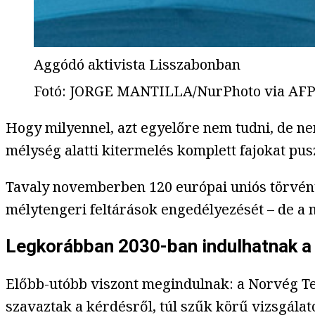
Aggódó aktivista Lisszabonban
Fotó
:
JORGE MANTILLA/NurPhoto via AF
Hogy milyennel, azt egyelőre nem tudni, de n
mélység alatti kitermelés komplett fajokat pus
Tavaly novemberben 120 európai uniós törvén
mélytengeri feltárások engedélyezését – de a
Legkorábban 2030-ban indulhatnak a
Előbb-utóbb viszont megindulnak: a Norvég Ten
szavaztak a kérdésről, túl szűk körű vizsgála