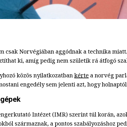
P
em csak Norvégiában aggódnak a technika miatt
ztíthat ki, amíg pedig nem születik rá átfogó s
yhozó közös nyilatkozatban
kérte
a norvég parl
 mostani engedély sem jelenti azt, hogy holnap
 gépek
gerkutató Intézet (IMR) szerint túl korán, azo
tokból származnak, a pontos szabályozáshoz ped