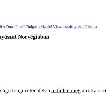
vő
A Duna föntről
Dolgok a víz alól
Vízszintszabályozás
Jó iskola
nyászat Norvégiában
ságú tengeri területen
indulhat meg
a ritka ér