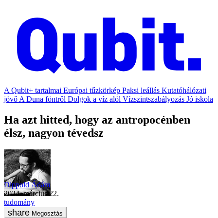
A Qubit+ tartalmai
Európai tűzkörkép
Paksi leállás
Kutatóhálózati
jövő
A Duna föntről
Dolgok a víz alól
Vízszintszabályozás
Jó iskola
Ha azt hitted, hogy az antropocénben
élsz, nagyon tévedsz
Dippold Ádám
2024. március 22.
tudomány
Megosztás