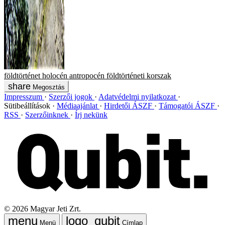
földtörténet
holocén
antropocén
földtörténeti korszak
Megosztás
Impresszum
Szerzői jogok
Adatvédelmi nyilatkozat
Sütibeállítások
Médiaajánlat
Hirdetői ÁSZF
Támogatói ÁSZF
RSS
Szerzőinknek
Írj nekünk
©
2026
Magyar Jeti Zrt.
Menü
Címlap