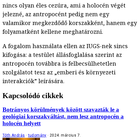
nincs olyan éles cezúra, ami a holocén végét
jelezné, az antropocént pedig nem egy
valamikor megkezdődő korszakként, hanem egy
folyamatként kellene meghatározni.
A fogalom használata ellen az IUGS-nek sincs
kifogása: a testület állásfoglalása szerint az
antropocén továbbra is felbecsülhetetlen
szolgálatot tesz az „emberi és környezeti
interakciók” leírására.
Kapcsolódó cikkek
Botrányos körülmények között szavazták le a
geológiai korszakváltást, nem lesz antropocén a
holocén helyett
Tóth András
tudomány
2024. március 7.