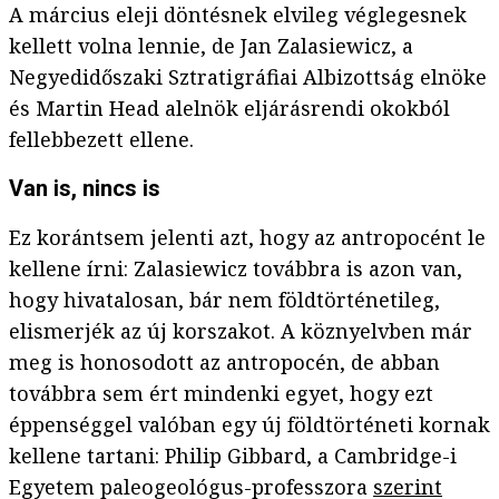
A március eleji döntésnek elvileg véglegesnek
kellett volna lennie, de Jan Zalasiewicz, a
Negyedidőszaki Sztratigráfiai Albizottság elnöke
és Martin Head alelnök eljárásrendi okokból
fellebbezett ellene.
Van is, nincs is
Ez korántsem jelenti azt, hogy az antropocént le
kellene írni: Zalasiewicz továbbra is azon van,
hogy hivatalosan, bár nem földtörténetileg,
elismerjék az új korszakot. A köznyelvben már
meg is honosodott az antropocén, de abban
továbbra sem ért mindenki egyet, hogy ezt
éppenséggel valóban egy új földtörténeti kornak
kellene tartani: Philip Gibbard, a Cambridge-i
Egyetem paleogeológus-professzora
szerint