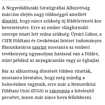
A Negyedidőszaki Szratigráfiai Albizottság
március elején nagy többséggel amellett
döntött
, hogy nincs szükség új földtörténeti kor
bevezetésére. Erre az ember világformáló
szerepe miatt lett volna szükség: Újvári Gábor, a
CSFK Földtani és Geokémiai Intézet tudományos
főmunkatársa
szerint
mostanra az emberi
tevékenység ugyanolyan hatással van a Földre,
mint például az anyagáramlás vagy az éghajlat.
Bár az albizottság döntését többen vitatták,
mostanra hivatalos, hogy még mindig a
holocénben vagyunk, erre már a Nemzetközi
Földtani Unió (IUGS) is
rányomta
a hitelesítő
pecsétet, innen már nincs hova fellebbezni.