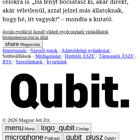
célokra is. „Ha fényt bocsátasz ki, akár direkt,
akár véletlenül, azzal jelzel más állatoknak,
hogy hé, itt vagyok!” – mondta a kutató.
óceán
evolúció
korall
világít
nyolcosztatú virágállatok
biolumineszcencia
állat
Megosztás
Impresszum
Szerzői jogok
Adatvédelmi nyilatkozat
Sütibeállítások
Médiaajánlat
Hirdetői ÁSZF
Támogatói ÁSZF
RSS
Szerzőinknek
Írj nekünk
©
2026
Magyar Jeti Zrt.
Menü
Címlap
Podcast
Qubit+