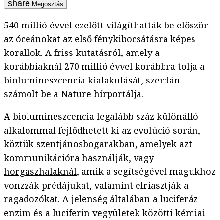
Megosztás
540 millió évvel ezelőtt világíthatták be először
az óceánokat az első fénykibocsátásra képes
korallok. A friss kutatásról, amely a
korábbiaknál 270 millió évvel korábbra tolja a
biolumineszcencia kialakulását, szerdán
számolt be
a Nature hírportálja.
A biolumineszcencia legalább száz különálló
alkalommal fejlődhetett ki az evolúció során,
köztük
szentjánosbogarakban
, amelyek azt
kommunikációra használják, vagy
horgászhalaknál
, amik a segítségével magukhoz
vonzzák prédájukat, valamint elriasztják a
ragadozókat. A
jelenség
általában a luciferáz
enzim és a luciferin vegyületek közötti kémiai