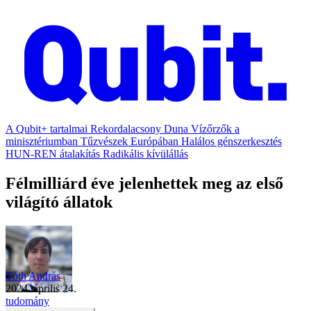
A Qubit+ tartalmai
Rekordalacsony Duna
Vízőrzők a
minisztériumban
Tűzvészek Európában
Halálos génszerkesztés
HUN-REN átalakítás
Radikális kívülállás
Félmilliárd éve jelenhettek meg az első
világító állatok
Tóth András
2024. április 24.
tudomány