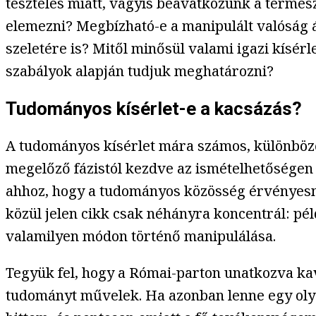
tesztelés miatt, vagyis beavatkozunk a termés
elemezni? Megbízható-e a manipulált valóság ál
szeletére is? Mitől minősül valami igazi kísé
szabályok alapján tudjuk meghatározni?
Tudományos kísérlet-e a kacsázás?
A tudományos kísérlet mára számos, különböz
megelőző fázistól kezdve az ismételhetőségen 
ahhoz, hogy a tudományos közösség érvényesne
közül jelen cikk csak néhányra koncentrál: pél
valamilyen módon történő manipulálása.
Tegyük fel, hogy a Római-parton unatkozva ka
tudományt művelek. Ha azonban lenne egy olya