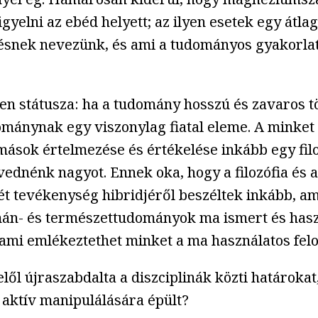
gyelni az ebéd helyett; az ilyen esetek egy átlag
zésnek nevezünk, és ami a tudományos gyakorlat
en státusza: ha a tudomány hosszú és zavaros tö
dománynak egy viszonylag fiatal eleme. A minket
mások értelmezése és értékelése inkább egy filo
tévednénk nagyot. Ennek oka, hogy a filozófia é
t tevékenység hibridjéről beszéltek inkább, ame
án- és természettudományok ma ismert és haszn
 ami emlékeztethet minket a ma használatos fel
lől újraszabdalta a diszciplinák közti határokat
g aktív manipulálására épült?