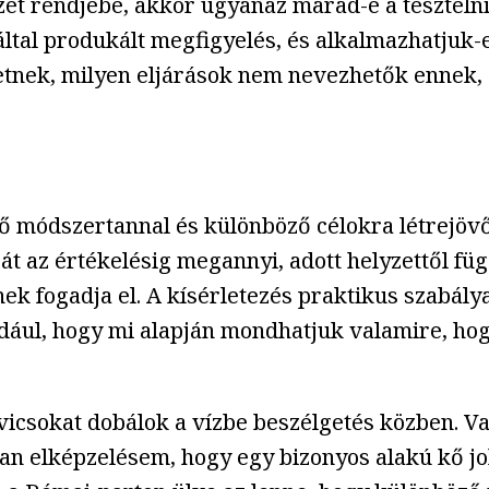
zet rendjébe, akkor ugyanaz marad-e a teszteln
tal produkált megfigyelés, és alkalmazhatjuk-e a
rletnek, milyen eljárások nem nevezhetők ennek,
ő módszertannal és különböző célokra létrejöv
át az értékelésig megannyi, adott helyzettől fü
k fogadja el. A kísérletezés praktikus szabály
dául, hogy mi alapján mondhatjuk valamire, hogy
vicsokat dobálok a vízbe beszélgetés közben. V
n elképzelésem, hogy egy bizonyos alakú kő job