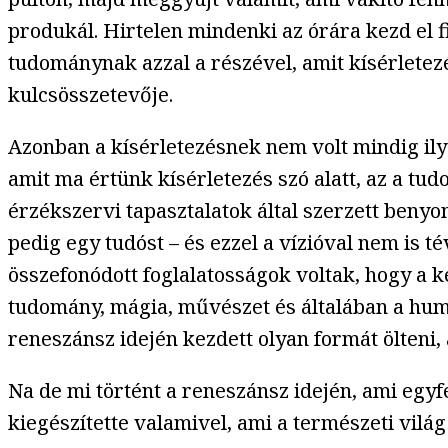
produkál. Hirtelen mindenki az órára kezd el fi
tudománynak azzal a részével, amit kísérlete
kulcsösszetevője.
Azonban a kísérletezésnek nem volt mindig ily
amit ma értünk kísérletezés szó alatt, az a tu
érzékszervi tapasztalatok által szerzett benyo
pedig egy tudóst – és ezzel a vízióval nem is 
összefonódott foglalatosságok voltak, hogy a ké
tudomány, mágia, művészet és általában a hum
reneszánsz idején kezdett olyan formát ölteni,
Na de mi történt a reneszánsz idején, ami egyfe
kiegészítette valamivel, ami a természeti vilá