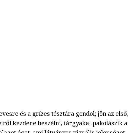
vesre és a grízes tésztára gondol; jön az első,
iről kezdene beszélni, tárgyakat pakolászik a
agot éget, ami látványos vizuális jelenséget