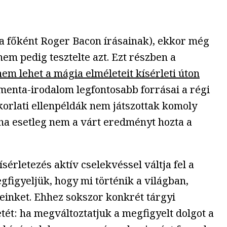
la főként Roger Bacon írásainak), ekkor még
em pedig tesztelte azt. Ezt részben a
em lehet a mágia elméleteit kísérleti úton
nta-irodalom legfontosabb forrásai a régi
akorlati ellenpéldák nem játszottak komoly
 ha esetleg nem a várt eredményt hozta a
érletezés aktív cselekvéssel váltja fel a
figyeljük, hogy mi történik a világban,
einket. Ehhez sokszor konkrét tárgyi
ét: ha megváltoztatjuk a megfigyelt dolgot a