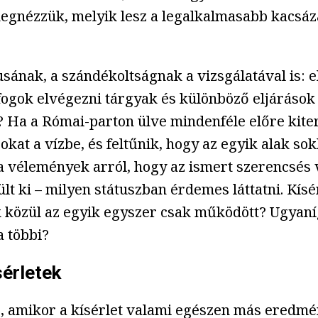
gnézzük, melyik lesz a legalkalmasabb kacsázás
sának, a szándékoltságnak a vizsgálatával is: e
ogok elvégezni tárgyak és különböző eljárások s
Ha a Római-parton ülve mindenféle előre kiterv
kat a vízbe, és feltűnik, hogy az egyik alak so
a vélemények arról, hogy az ismert szerencsés 
lt ki – milyen státuszban érdemes láttatni. Kí
közül az egyik egyszer csak működött? Ugyanígy:
a többi?
sérletek
 amikor a kísérlet valami egészen más eredmény