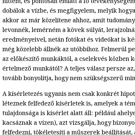
hittem, és pontosan emiatt a fő tevékenysége
dobálok a vízbe, és megfigyelem, melyik hogyan
akkor az már közelítene ahhoz, amit tudomány
levonnék, lemérném a kövek súlyát, lerajzol
eredményeivel, netán fotókat és videókat is 
még közelebb állnék az utóbbihoz. Felmerül pe
az előkészítő munkáktól, a cselekvés közben kö
értelmező munkától? A teljes válasz persze az
tovább bonyolítja, hogy nem szükségszerű mind
A kísérletezés ugyanis nem csak konkrét hipot
léteznek felfedező kísérletek is, amelyek a tém
tulajdonsága is kísérlet alatt áll: például ahe
kacsáznak a vízen), azt vizsgálja, hogy bizon
felfedezni, tökéletesíti a műszerek beállítását,