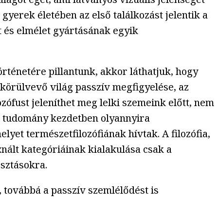
 gyerek életében az első találkozást jelentik a
 és elmélet gyártásának egyik
rténetére pillantunk, akkor láthatjuk, hogy
 körülvevő világ passzív megfigyelése, az
zófust jeleníthet meg lelki szemeink előtt, nem
s a tudomány kezdetben olyannyira
lyet természetfilozófiának hívtak. A filozófia,
ált kategóriáinak kialakulása csak a
osztásokra.
, továbbá a passzív szemlélődést is