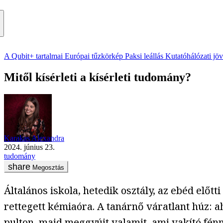
A Qubit+ tartalmai
Európai tűzkörkép
Paksi leállás
Kutatóhálózati jö
Mitől kísérleti a kísérleti tudomány?
Karakas Alexandra
2024. június 23.
tudomány
Megosztás
Általános iskola, hetedik osztály, az ebéd előt
rettegett kémiaóra. A tanárnő váratlant húz: 
pulton, majd meggyújt valamit, ami vakító fén