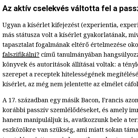
Az aktív cselekvés váltotta fel a pas
Ugyan a kísérlet kifejezést (experientia, exp
más státusza volt a kísérlet gyakorlatának, mi
tapasztalat fogalmának eltérő értelmezése o
falszifikálni?
című tanulmányában hangsúlyozza
könyvek és autoritások állításai voltak: a tén
szerepet a receptek hitelességének megítélésé
kísérlet, az még nem jelentette az elmélet cáfol
A 17. században egy másik Bacon, Francis azonb
korábbi passzív szemlélődéseket, és amely immá
hanem manipuláljuk is, avatkozzunk bele a ter
eszközökre van szükség, ami miatt sokan támad