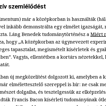
szív szemlélődést
erimentum) már a középkorban is használták (há
vel inkább demonstrálta egy elmélet igazságát, n
kozta. Láng Benedek tudománytörténész a
Miért n
, hogy „A középkorban az úgynevezett experime
yleges tapasztalat, megismételt kísérletek és gy
ben”. Vagyis, ellentétben a kortárs nézetekkel,
atát.
an új megközelítést dolgozott ki, amelyben a kís
r elmélettesztelő szereppel is bír: ne csak meg
mészet dolgaiba, és tesztelgessük az elképzelés
ták Francis Bacon kísérleti tudományának ötlet