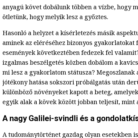
anyagú követ dobálunk többen a vízbe, hogy me
ötletünk, hogy melyik lesz a győztes.
Hasonló a helyzet a kísérletezés másik aspektu
aminek az eléréséhez bizonyos gyakorlatokat f
események következtében fedezek fel valamit? 
izgalmas beszélgetés közben dobálom a kavicso
mi lesz a gyakorlatom státusza? Megoszlanak 
jótékony hatása sokszori próbálgatás után derü
különböző növényeket kapott a beteg, amelyek 
egyik alak a kövek között jobban teljesít, mint 
A nagy Galilei-svindli és a gondolatkí
A tudománytörténet gazdag olyan esetekben is,