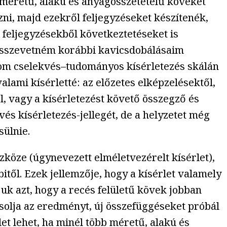
 méretű, alakú és anyagösszetételű köveket
zni, majd ezekről feljegyzéseket készítenék,
feljegyzésekből következtetéseket is
 összevetném korábbi kavicsdobálásaim
dom cselekvés–tudományos kísérletezés skálán
lami kísérletté: az előzetes elképzelésektől,
l, vagy a kísérletezést követő összegző és
és kísérletezés-jellegét, de a helyzetet még
sülnie.
zköze (úgynevezett elméletvezérelt kísérlet),
itől. Ezek jellemzője, hogy a kísérlet valamely
djuk azt, hogy a recés felületű kövek jobban
solja az eredményt, új összefüggéseket próbál
rlet lehet, ha minél több méretű, alakú és