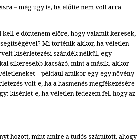
ra – még úgy is, ha előtte nem volt arra
l kell-e döntenem előre, hogy valamit keresek,
egítségével? Mi történik akkor, ha véletlen
elt kísérletezési szándék nélkül, egy
kkal sikeresebb kacsázó, mint a másik, akkor
véletleneket – például amikor egy-egy növény
sérletezés volt-e, ha a hasmenés megfékezésére
 kísérlet-e, ha véletlen fedezem fel, hogy az
t hozott, mint amire a tudós számított, ahogy