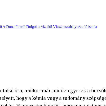
vő
A Duna föntről
Dolgok a víz alól
Vízszintszabályozás
Jó iskola
ti utolsó óra, amikor már minden gyerek a borsóle
ahelyett, hogy a kémia vagy a tudomány szépsége
nyel ég. Hamarosan kiderül, hogy magnéziumszal