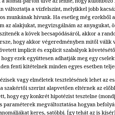
m a Római-parton ülve az lenne, hogy különböző
 változtatja a vízfelszínt, melyikkel jobb kacsá
os munkának hívunk. Ha esetleg még ezekből a 
nám az alakjukat, megvizsgálnám az anyagukat,
készítenék a kövek becsapódásáról, akkor a ran
rsze, hogy akkor végeredményben mitől válik va
vetett implicit és explicit szabályok követésétő
, hogy ezek együttesen adhatják meg egy cselekv
en fenti kitételnek minden egyes esetben telje
ézisek vagy elméletek tesztelésének lehet az es
a szakértői szerint alapvetően eltérnek az előbb
lyett, hogy egy konkrét hipotézist tesztelne (mon
yos paraméterek megváltoztatása hogyan befolyá
 anomáliákat keres, satöbbi. Így tehát az is kísé