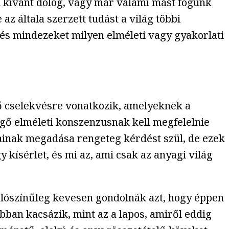
i kívánt dolog, vagy már valami mást fogunk
z általa szerzett tudást a világ többi
 és mindezeket milyen elméleti vagy gyakorlati
ő cselekvésre vonatkozik, amelyeknek a
ggő elméleti konszenzusnak kell megfelelnie
ainak megadása rengeteg kérdést szül, de ezek
 kísérlet, és mi az, ami csak az anyagi világ
alószínűleg kevesen gondolnák azt, hogy éppen
ban kacsázik, mint az a lapos, amiről eddig