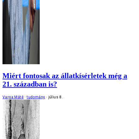
Miért fontosak az állatkísérletek még a
21. században is?
Varga Máté
tudomány
július 8.