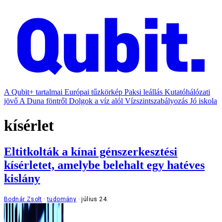
A Qubit+ tartalmai
Európai tűzkörkép
Paksi leállás
Kutatóhálózati
jövő
A Duna föntről
Dolgok a víz alól
Vízszintszabályozás
Jó iskola
kísérlet
Eltitkolták a kínai génszerkesztési
kísérletet, amelybe belehalt egy hatéves
kislány
Bodnár Zsolt
tudomány
július 24.