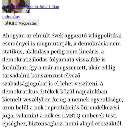
Antoni Rita
,
Szabó Júlia Lilian
2024. július 24.
tudomány
Megosztás
Ahogyan az elmúlt évek aggasztó világpolitikai
eseményei is megmutatják, a demokrácia nem
statikus, alakulása pedig nem lineáris: a
demokratizálódás folyamata visszafelé is
fordulhat, így a már megszerzett, akár eddig
társadalmi konszenzust élvező
szabadságjogokat is el lehet veszíteni. A
demokratikus értékek közül napjainkban
kiemelt veszélyben forog a nemek egyenlősége,
azon belül a nők reprodukciós önrendelkezési
joga, valamint a nők és LMBTQ emberek testi
épséghez, biztonsághoz, nemi alapú erőszaktól