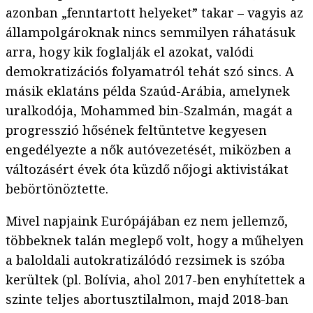
azonban „fenntartott helyeket” takar – vagyis az
állampolgároknak nincs semmilyen ráhatásuk
arra, hogy kik foglalják el azokat, valódi
demokratizációs folyamatról tehát szó sincs. A
másik eklatáns példa Szaúd-Arábia, amelynek
uralkodója, Mohammed bin-Szalmán, magát a
progresszió hősének feltüntetve kegyesen
engedélyezte a nők autóvezetését, miközben a
változásért évek óta küzdő nőjogi aktivistákat
bebörtönöztette.
Mivel napjaink Európájában ez nem jellemző,
többeknek talán meglepő volt, hogy a műhelyen
a baloldali autokratizálódó rezsimek is szóba
kerültek (pl. Bolívia, ahol 2017-ben enyhítettek a
szinte teljes abortusztilalmon, majd 2018-ban