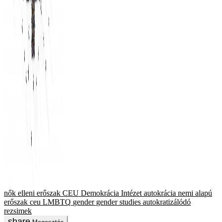
nők elleni erőszak
CEU Demokrácia Intézet
autokrácia
nemi alapú
erőszak
ceu
LMBTQ
gender
gender studies
autokratizálódó
rezsimek