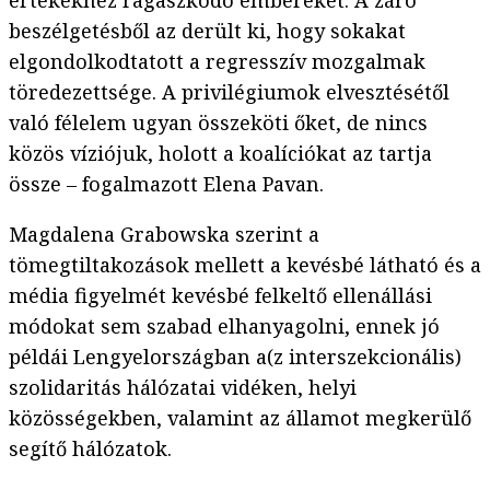
értékekhez ragaszkodó embereket. A záró
beszélgetésből az derült ki, hogy sokakat
elgondolkodtatott a regresszív mozgalmak
töredezettsége. A privilégiumok elvesztésétől
való félelem ugyan összeköti őket, de nincs
közös víziójuk, holott a koalíciókat az tartja
össze – fogalmazott Elena Pavan.
Magdalena Grabowska szerint a
tömegtiltakozások mellett a kevésbé látható és a
média figyelmét kevésbé felkeltő ellenállási
módokat sem szabad elhanyagolni, ennek jó
példái Lengyelországban a(z interszekcionális)
szolidaritás hálózatai vidéken, helyi
közösségekben, valamint az államot megkerülő
segítő hálózatok.