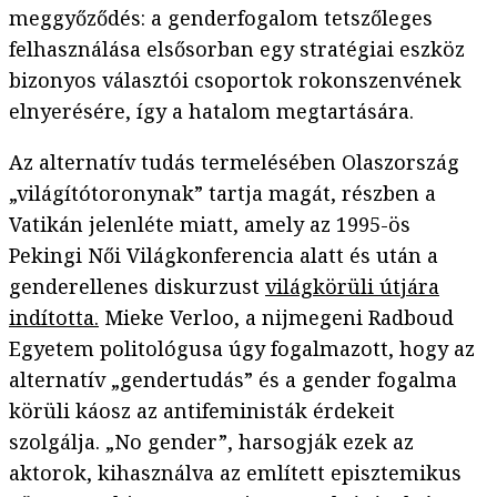
meggyőződés: a genderfogalom tetszőleges
felhasználása elsősorban egy stratégiai eszköz
bizonyos választói csoportok rokonszenvének
elnyerésére, így a hatalom megtartására.
Az alternatív tudás termelésében Olaszország
„világítótoronynak” tartja magát, részben a
Vatikán jelenléte miatt, amely az 1995-ös
Pekingi Női Világkonferencia alatt és után a
genderellenes diskurzust
világkörüli útjára
indította.
Mieke Verloo, a nijmegeni Radboud
Egyetem politológusa úgy fogalmazott, hogy az
alternatív „gendertudás” és a gender fogalma
körüli káosz az antifeministák érdekeit
szolgálja. „No gender”, harsogják ezek az
aktorok, kihasználva az említett episztemikus