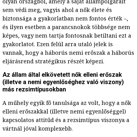
olyan országból, amely a saját állampolgárait
sem védi meg, vagyis ahol a nők élete és
biztonsága a gyakorlatban nem fontos érték –,
és ilyen esetben a parancsnokok többsége nem
képes, vagy nem tartja fontosnak betiltani ezt a
gyakorlatot. Ezen felül arra utaló jelek is
vannak, hogy a háborús nemi erőszak a háborús
eljárásrend stratégikus részét képezi.
Az állam által elkövetett nők elleni erőszak
(illetve a nemi egyenlőséghez való viszony)
más rezsimtípusokban
A műhely egyik fő tanulsága az volt, hogy a nők
elleni erőszakkal (illetve nemi egyenlőséggel)
kapcsolatos attitűd és a rezsimtípus viszonya a
vártnál jóval komplexebb.