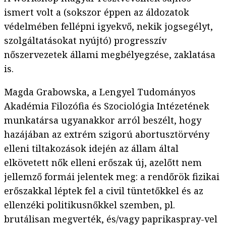
ismert volt a (sokszor éppen az áldozatok
védelmében fellépni igyekvő, nekik jogsegélyt,
szolgáltatásokat nyújtó) progresszív
nőszervezetek állami megbélyegzése, zaklatása
is.
Magda Grabowska, a Lengyel Tudományos
Akadémia Filozófia és Szociológia Intézetének
munkatársa ugyanakkor arról beszélt, hogy
hazájában az extrém szigorú abortusztörvény
elleni tiltakozások idején az állam által
elkövetett nők elleni erőszak új, azelőtt nem
jellemző formái jelentek meg: a rendőrök fizikai
erőszakkal léptek fel a civil tüntetőkkel és az
ellenzéki politikusnőkkel szemben, pl.
brutálisan megverték, és/vagy paprikaspray-vel