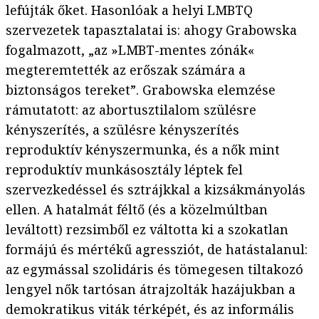
lefújták őket. Hasonlóak a helyi LMBTQ
szervezetek tapasztalatai is: ahogy Grabowska
fogalmazott, „az »LMBT-mentes zónák«
megteremtették az erőszak számára a
biztonságos tereket”. Grabowska elemzése
rámutatott: az abortusztilalom szülésre
kényszerítés, a szülésre kényszerítés
reproduktív kényszermunka, és a nők mint
reproduktív munkásosztály léptek fel
szervezkedéssel és sztrájkkal a kizsákmányolás
ellen. A hatalmát féltő (és a közelmúltban
leváltott) rezsimből ez váltotta ki a szokatlan
formájú és mértékű agressziót, de hatástalanul:
az egymással szolidáris és tömegesen tiltakozó
lengyel nők tartósan átrajzolták hazájukban a
demokratikus viták térképét, és az informális