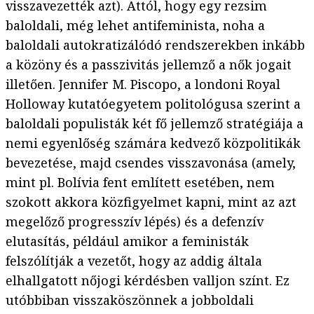
visszavezették azt). Attól, hogy egy rezsim
baloldali, még lehet antifeminista, noha a
baloldali autokratizálódó rendszerekben inkább
a közöny és a passzivitás jellemző a nők jogait
illetően. Jennifer M. Piscopo, a londoni Royal
Holloway kutatóegyetem politológusa szerint a
baloldali populisták két fő jellemző stratégiája a
nemi egyenlőség számára kedvező közpolitikák
bevezetése, majd csendes visszavonása (amely,
mint pl. Bolívia fent említett esetében, nem
szokott akkora közfigyelmet kapni, mint az azt
megelőző progresszív lépés) és a defenzív
elutasítás, például amikor a feministák
felszólítják a vezetőt, hogy az addig általa
elhallgatott nőjogi kérdésben valljon színt. Ez
utóbbiban visszaköszönnek a jobboldali