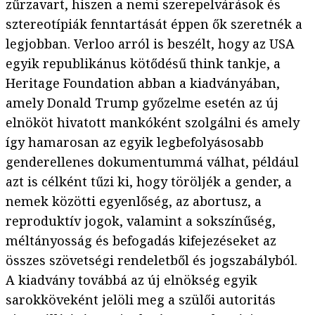
zűrzavart, hiszen a nemi szerepelvárások és
sztereotípiák fenntartását éppen ők szeretnék a
legjobban. Verloo arról is beszélt, hogy az USA
egyik republikánus kötődésű think tankje, a
Heritage Foundation abban a kiadványában,
amely Donald Trump győzelme esetén az új
elnököt hivatott mankóként szolgálni és amely
így hamarosan az egyik legbefolyásosabb
genderellenes dokumentummá válhat, például
azt is célként tűzi ki, hogy töröljék a gender, a
nemek közötti egyenlőség, az abortusz, a
reproduktív jogok, valamint a sokszínűség,
méltányosság és befogadás kifejezéseket az
összes szövetségi rendeletből és jogszabályból.
A kiadvány továbbá az új elnökség egyik
sarokköveként jelöli meg a szülői autoritás