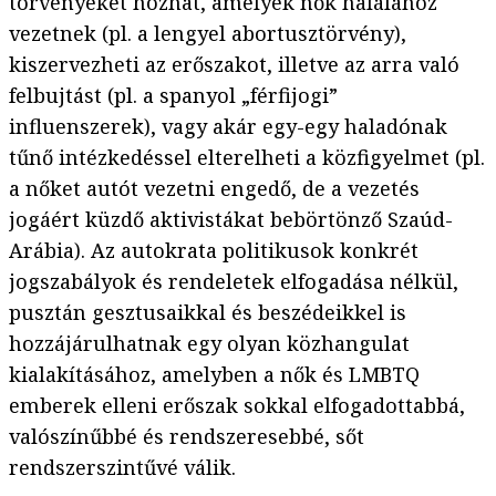
törvényeket hozhat, amelyek nők halálához
vezetnek (pl. a lengyel abortusztörvény),
kiszervezheti az erőszakot, illetve az arra való
felbujtást (pl. a spanyol „férfijogi”
influenszerek), vagy akár egy-egy haladónak
tűnő intézkedéssel elterelheti a közfigyelmet (pl.
a nőket autót vezetni engedő, de a vezetés
jogáért küzdő aktivistákat bebörtönző Szaúd-
Arábia). Az autokrata politikusok konkrét
jogszabályok és rendeletek elfogadása nélkül,
pusztán gesztusaikkal és beszédeikkel is
hozzájárulhatnak egy olyan közhangulat
kialakításához, amelyben a nők és LMBTQ
emberek elleni erőszak sokkal elfogadottabbá,
valószínűbbé és rendszeresebbé, sőt
rendszerszintűvé válik.