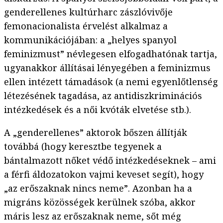
genderellenes kultúrharc zászlóvivője
femonacionalista érvelést alkalmaz a
kommunikációjában: a „helyes spanyol
feminizmust” névlegesen elfogadhatónak tartja,
ugyanakkor állításai lényegében a feminizmus
ellen intézett támadások (a nemi egyenlőtlenség
létezésének tagadása, az antidiszkriminációs
intézkedések és a női kvóták elvetése stb.).
A „genderellenes” aktorok bőszen állítják
továbbá (hogy keresztbe tegyenek a
bántalmazott nőket védő intézkedéseknek – ami
a férfi áldozatokon vajmi keveset segít), hogy
„az erőszaknak nincs neme”. Azonban ha a
migráns közösségek kerülnek szóba, akkor
máris lesz az erőszaknak neme, sőt még