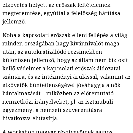
elkövetés helyett az erőszak feltételeinek
megteremtése, egyúttal a felelősség hárítása
jellemző.
Noha a kapcsolati erőszak elleni fellépés a világ
minden országában hagy kívánnivalót maga
után, az autokratizálódó rezsimekben
különösen jellemző, hogy az állam nem biztosít
kellő védelmet a kapcsolati erőszak áldozatai
számára, és az intézményi árulással, valamint az
elkövetők büntetlenségével jóváhagyja a nők
bántalmazását – miközben az előremutató
nemzetközi irányelveket, pl. az isztambuli
egyezményt a nemzeti szuverenitásra
hivatkozva elutasítja.
A workshop magyar résztvevőinek sajnos