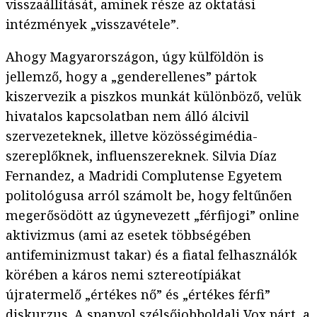
visszaállítását, aminek része az oktatási
intézmények „visszavétele”.
Ahogy Magyarországon, úgy külföldön is
jellemző, hogy a „genderellenes” pártok
kiszervezik a piszkos munkát különböző, velük
hivatalos kapcsolatban nem álló álcivil
szervezeteknek, illetve közösségimédia-
szereplőknek, influenszereknek. Silvia Díaz
Fernandez, a Madridi Complutense Egyetem
politológusa arról számolt be, hogy feltűnően
megerősödött az úgynevezett „férfijogi” online
aktivizmus (ami az esetek többségében
antifeminizmust takar) és a fiatal felhasználók
körében a káros nemi sztereotípiákat
újratermelő „értékes nő” és „értékes férfi”
diskurzus. A spanyol szélsőjobboldali Vox párt, a