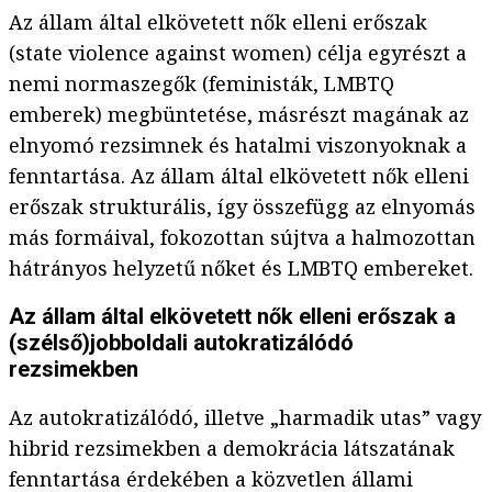
Az állam által elkövetett nők elleni erőszak
(state violence against women) célja egyrészt a
nemi normaszegők (feministák, LMBTQ
emberek) megbüntetése, másrészt magának az
elnyomó rezsimnek és hatalmi viszonyoknak a
fenntartása. Az állam által elkövetett nők elleni
erőszak strukturális, így összefügg az elnyomás
más formáival, fokozottan sújtva a halmozottan
hátrányos helyzetű nőket és LMBTQ embereket.
Az állam által elkövetett nők elleni erőszak a
(szélső)jobboldali autokratizálódó
rezsimekben
Az autokratizálódó, illetve „harmadik utas” vagy
hibrid rezsimekben a demokrácia látszatának
fenntartása érdekében a közvetlen állami