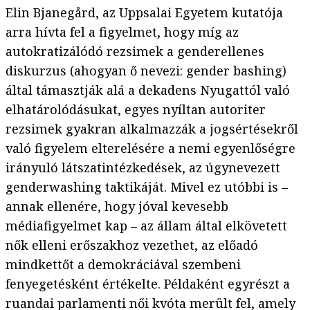
Elin Bjanegård, az Uppsalai Egyetem kutatója
arra hívta fel a figyelmet, hogy míg az
autokratizálódó rezsimek a genderellenes
diskurzus (ahogyan ő nevezi: gender bashing)
által támasztják alá a dekadens Nyugattól való
elhatárolódásukat, egyes nyíltan autoriter
rezsimek gyakran alkalmazzák a jogsértésekről
való figyelem elterelésére a nemi egyenlőségre
irányuló látszatintézkedések, az úgynevezett
genderwashing taktikáját. Mivel ez utóbbi is –
annak ellenére, hogy jóval kevesebb
médiafigyelmet kap – az állam által elkövetett
nők elleni erőszakhoz vezethet, az előadó
mindkettőt a demokráciával szembeni
fenyegetésként értékelte. Példaként egyrészt a
ruandai parlamenti női kvóta merült fel, amely