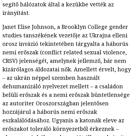
segítő hálózatok által a kezükbe vették az
irányítást.
Janet Elise Johnson, a Brooklyn College gender
studies tanszékének vezetője az Ukrajna elleni
orosz invázió tekintetében tárgyalta a háborús
nemi erőszak (conflict related sexual violence,
CRSV) jelenségét, amelynek jellemző, bár nem
kizárólagos áldozatai nők. Amellett érvelt, hogy
– az ukrán néppel szemben használt
dehumanizáló nyelvezet mellett – a családon
belüli erőszak és a nemi erőszak büntetlensége
az autoriter Oroszországban jelentősen
hozzájárul a háborús nemi erőszak
eszkalálódásához. Ugyanis a katonák eleve az
erőszakot toleráló környezetből érkeznek –