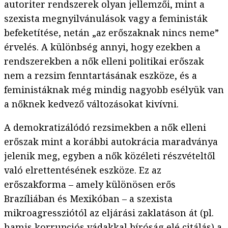
autoriter rendszerek olyan jellemzői, mint a
szexista megnyilvánulások vagy a feministák
befeketítése, netán „az erőszaknak nincs neme”
érvelés. A különbség annyi, hogy ezekben a
rendszerekben a nők elleni politikai erőszak
nem a rezsim fenntartásának eszköze, és a
feministáknak még mindig nagyobb esélyük van
a nőknek kedvező változásokat kivívni.
A demokratizálódó rezsimekben a nők elleni
erőszak mint a korábbi autokrácia maradványa
jelenik meg, egyben a nők közéleti részvételtől
való elrettentésének eszköze. Ez az
erőszakforma – amely különösen erős
Brazíliában és Mexikóban – a szexista
mikroagressziótól az eljárási zaklatáson át (pl.
hamis korrupciós vádakkal bíróság elé citálás) a