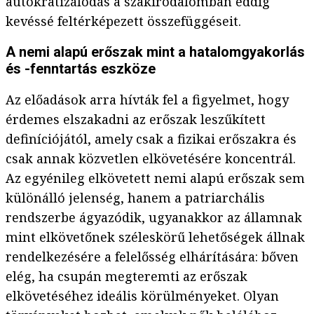
autokratizálódás a szakirodalomban eddig
kevéssé feltérképezett összefüggéseit.
A nemi alapú erőszak mint a hatalomgyakorlás
és -fenntartás eszköze
Az előadások arra hívták fel a figyelmet, hogy
érdemes elszakadni az erőszak leszűkített
definíciójától, amely csak a fizikai erőszakra és
csak annak közvetlen elkövetésére koncentrál.
Az egyénileg elkövetett nemi alapú erőszak sem
különálló jelenség, hanem a patriarchális
rendszerbe ágyazódik, ugyanakkor az államnak
mint elkövetőnek széleskörű lehetőségek állnak
rendelkezésére a felelősség elhárítására: bőven
elég, ha csupán megteremti az erőszak
elkövetéséhez ideális körülményeket. Olyan