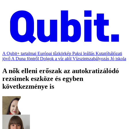
A Qubit+ tartalmai
Európai tűzkörkép
Paksi leállás
Kutatóhálózati
jövő
A Duna föntről
Dolgok a víz alól
Vízszintszabályozás
Jó iskola
A nők elleni erőszak az autokratizálódó
rezsimek eszköze és egyben
következménye is