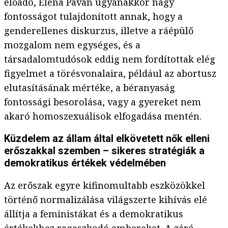
előadó, Elena Pavan ugyanakkor nagy
fontosságot tulajdonított annak, hogy a
genderellenes diskurzus, illetve a ráépülő
mozgalom nem egységes, és a
társadalomtudósok eddig nem fordítottak elég
figyelmet a törésvonalaira, például az abortusz
elutasításának mértéke, a béranyaság
fontossági besorolása, vagy a gyereket nem
akaró homoszexuálisok elfogadása mentén.
Küzdelem az állam által elkövetett nők elleni
erőszakkal szemben – sikeres stratégiák a
demokratikus értékek védelmében
Az erőszak egyre kifinomultabb eszközökkel
történő normalizálása világszerte kihívás elé
állítja a feministákat és a demokratikus