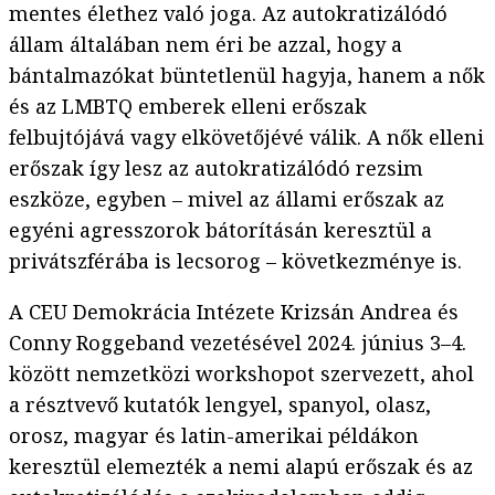
mentes élethez való joga. Az autokratizálódó
állam általában nem éri be azzal, hogy a
bántalmazókat büntetlenül hagyja, hanem a nők
és az LMBTQ emberek elleni erőszak
felbujtójává vagy elkövetőjévé válik. A nők elleni
erőszak így lesz az autokratizálódó rezsim
eszköze, egyben – mivel az állami erőszak az
egyéni agresszorok bátorításán keresztül a
privátszférába is lecsorog – következménye is.
A CEU Demokrácia Intézete Krizsán Andrea és
Conny Roggeband vezetésével 2024. június 3–4.
között nemzetközi workshopot szervezett, ahol
a résztvevő kutatók lengyel, spanyol, olasz,
orosz, magyar és latin-amerikai példákon
keresztül elemezték a nemi alapú erőszak és az