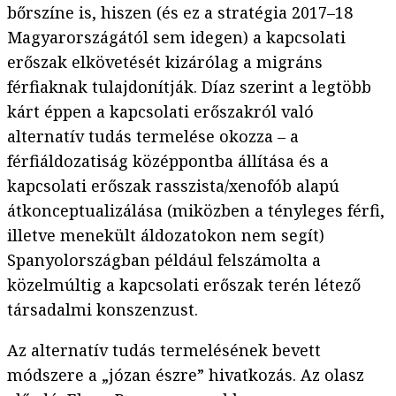
bőrszíne is, hiszen (és ez a stratégia 2017–18
Magyarországától sem idegen) a kapcsolati
erőszak elkövetését kizárólag a migráns
férfiaknak tulajdonítják. Díaz szerint a legtöbb
kárt éppen a kapcsolati erőszakról való
alternatív tudás termelése okozza – a
férfiáldozatiság középpontba állítása és a
kapcsolati erőszak rasszista/xenofób alapú
átkonceptualizálása (miközben a tényleges férfi,
illetve menekült áldozatokon nem segít)
Spanyolországban például felszámolta a
közelmúltig a kapcsolati erőszak terén létező
társadalmi konszenzust.
Az alternatív tudás termelésének bevett
módszere a „józan észre” hivatkozás. Az olasz