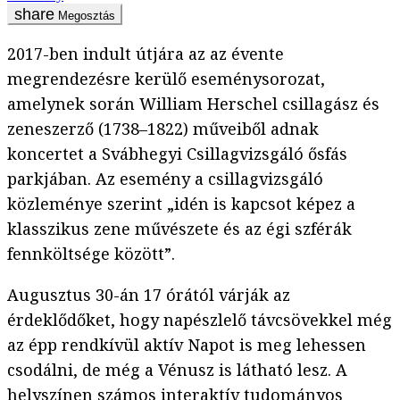
Megosztás
2017-ben indult útjára az az évente
megrendezésre kerülő eseménysorozat,
amelynek során William Herschel csillagász és
zeneszerző (1738–1822) műveiből adnak
koncertet a Svábhegyi Csillagvizsgáló ősfás
parkjában. Az esemény a csillagvizsgáló
közleménye szerint „idén is kapcsot képez a
klasszikus zene művészete és az égi szférák
fennköltsége között”.
Augusztus 30-án 17 órától várják az
érdeklődőket, hogy napészlelő távcsövekkel még
az épp rendkívül aktív Napot is meg lehessen
csodálni, de még a Vénusz is látható lesz. A
helyszínen számos interaktív tudományos