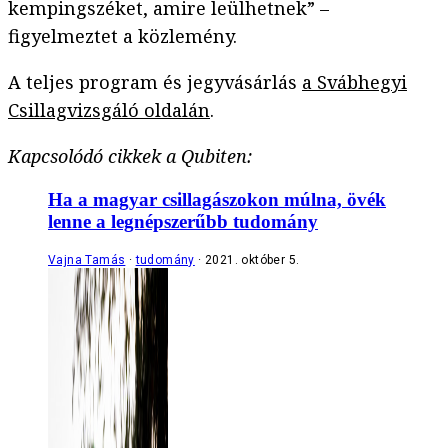
kempingszéket, amire leülhetnek” –
figyelmeztet a közlemény.
A teljes program és jegyvásárlás
a Svábhegyi
Csillagvizsgáló oldalán
.
Kapcsolódó cikkek a Qubiten:
Ha a magyar csillagászokon múlna, övék
lenne a legnépszerűbb tudomány
Vajna Tamás
tudomány
2021. október 5.