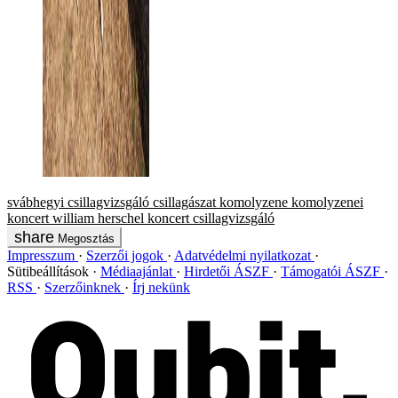
svábhegyi csillagvizsgáló
csillagászat
komolyzene
komolyzenei
koncert
william herschel
koncert
csillagvizsgáló
Megosztás
Impresszum
Szerzői jogok
Adatvédelmi nyilatkozat
Sütibeállítások
Médiaajánlat
Hirdetői ÁSZF
Támogatói ÁSZF
RSS
Szerzőinknek
Írj nekünk