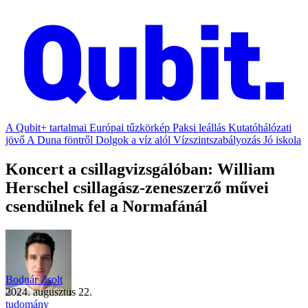
A Qubit+ tartalmai
Európai tűzkörkép
Paksi leállás
Kutatóhálózati
jövő
A Duna föntről
Dolgok a víz alól
Vízszintszabályozás
Jó iskola
Koncert a csillagvizsgálóban: William
Herschel csillagász-zeneszerző művei
csendülnek fel a Normafánál
Bodnár Zsolt
2024. augusztus 22.
tudomány