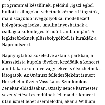
programmal készülnek, például „igazi égből
hullott csillagokat vehetnek kézbe a látogatók,
majd száguldó üveggolyókkal modellezett
bolygómozgásokat tanulmányozhatnak a
csillagda különleges téridő-trambulinján”. A
legkisebbeknek plüssbolygókból is kirakják a
Naprendszert.
Napnyugtához közeledve aztán a parkban, a
klasszicista kupola tövében kezdődik a koncert,
amit takarókon ülve vagy fekve is élvezhetnek a
látogatók. Az Uránusz felfedezőjeként ismert
Herschel művei a Vass Lajos Szimfonikus
Zenekar előadásában, Uzsaly Bence karmester
vezényletével csendülnek fel, majd a koncert
után ismét lehet szemlélődni, akár a William