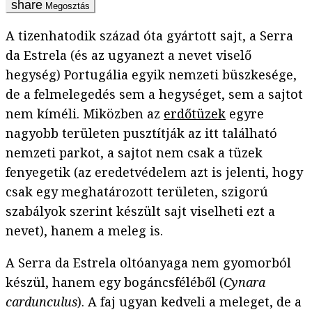
Megosztás
A tizenhatodik század óta gyártott sajt, a Serra
da Estrela (és az ugyanezt a nevet viselő
hegység) Portugália egyik nemzeti büszkesége,
de a felmelegedés sem a hegységet, sem a sajtot
nem kíméli. Miközben az
erdőtüzek
egyre
nagyobb területen pusztítják az itt található
nemzeti parkot, a sajtot nem csak a tüzek
fenyegetik (az eredetvédelem azt is jelenti, hogy
csak egy meghatározott területen, szigorú
szabályok szerint készült sajt viselheti ezt a
nevet), hanem a meleg is.
A Serra da Estrela oltóanyaga nem gyomorból
készül, hanem egy bogáncsféléből (
Cynara
cardunculus
). A faj ugyan kedveli a meleget, de a