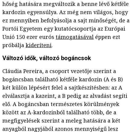
hőség hatására megváltozik a benne lévő kétféle
kardozin egyensúlya. Az még nem világos, hogy
ez mennyiben befolyásolja a sajt minőségét, de a
Portói Egyetem egy kutatócsoportja az Európai
Unió 150 ezer eurós
támogatásával
éppen ezt
próbálja
kideríteni
.
Változó idők, változó bogáncsok
Cláudia Pereira, a csoport vezetője szerint a
bogáncsban található kétféle kardozin (A és B)
két külön lépésért felel a sajtkészítésben: az A
elválasztja a kazeint, a B pedig az alvadást segíti
elő. A bogáncsban természetes körülmények
között az A-kardozinból található több, de a
megfigyelések szerint a meleg hatására a két
anyagból nagyjából azonos mennyiségű lesz