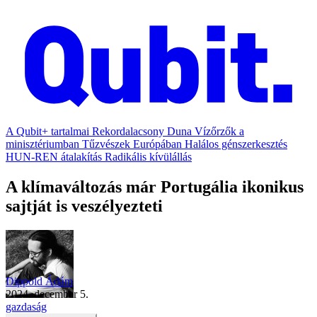
A Qubit+ tartalmai
Rekordalacsony Duna
Vízőrzők a
minisztériumban
Tűzvészek Európában
Halálos génszerkesztés
HUN-REN átalakítás
Radikális kívülállás
A klímaváltozás már Portugália ikonikus
sajtját is veszélyezteti
Dippold Ádám
2024. december 5.
gazdaság