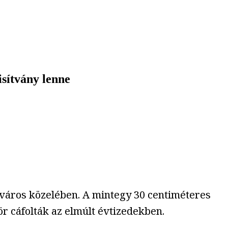
isítvány lenne
város közelében. A mintegy 30 centiméteres
r cáfolták az elmúlt évtizedekben.