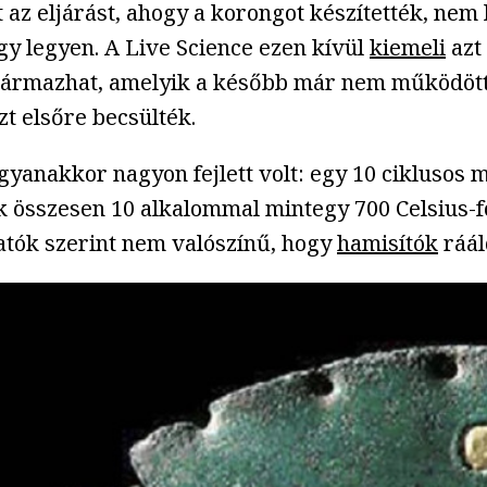
az eljárást, ahogy a korongot készítették, nem 
gy legyen. A Live Science ezen kívül
kiemeli
azt
ármazhat, amelyik a később már nem működött. E
zt elsőre becsülték.
anakkor nagyon fejlett volt: egy 10 ciklusos m
ok összesen 10 alkalommal mintegy 700 Celsius-f
tatók szerint nem valószínű, hogy
hamisítók
ráál