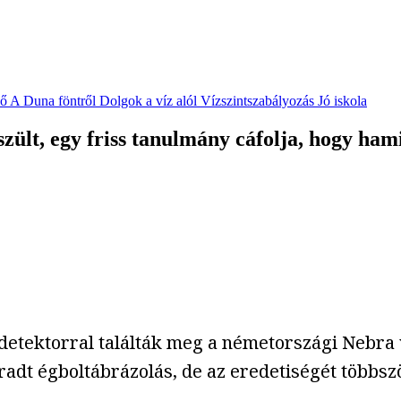
vő
A Duna föntről
Dolgok a víz alól
Vízszintszabályozás
Jó iskola
ült, egy friss tanulmány cáfolja, hogy ham
etektorral találták meg a németországi Nebra 
dt égboltábrázolás, de az eredetiségét többszö