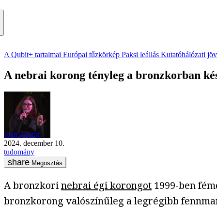
A Qubit+ tartalmai
Európai tűzkörkép
Paksi leállás
Kutatóhálózati jö
A nebrai korong tényleg a bronzkorban kész
Kun Zsuzsi
2024. december 10.
tudomány
Megosztás
A bronzkori
nebrai égi korongot
1999-ben fémd
bronzkorong valószínűleg a legrégibb fennmara