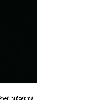
téneti Múzeuma