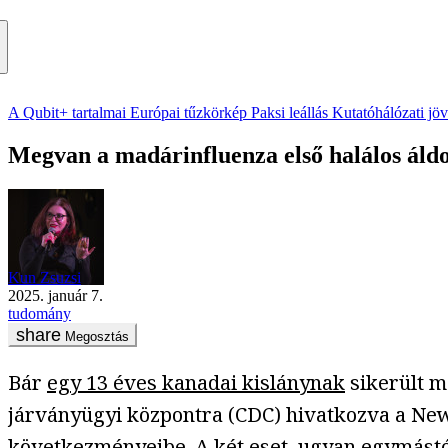
A Qubit+ tartalmai
Európai tűzkörkép
Paksi leállás
Kutatóhálózati jö
Megvan a madárinfluenza első halálos áld
Kun Zsuzsi
2025. január 7.
tudomány
Megosztás
Bár
egy 13 éves kanadai kislánynak
sikerült m
járványügyi központra (CDC) hivatkozva a New
következményeibe. A két eset, ugyan egymástól