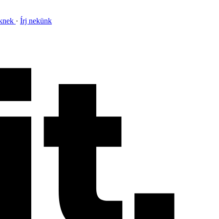
nknek
Írj nekünk