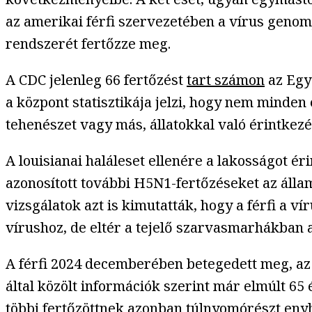
az amerikai férfi szervezetében a vírus genom
rendszerét fertőzze meg.
A CDC jelenleg 66 fertőzést
tart számon
az Egy
a központ statisztikája jelzi, hogy nem minden 
tehenészet vagy más, állatokkal való érintkezé
A louisianai haláleset ellenére a lakosságot 
azonosított további H5N1-fertőzéseket az álla
vizsgálatok azt is kimutatták, hogy a férfi a
vírushoz, de eltér a tejelő szarvasmarhákban az
A férfi 2024 decemberében betegedett meg, az u
által közölt információk szerint már elmúlt 65
többi fertőzöttnek azonban túlnyomórészt eny