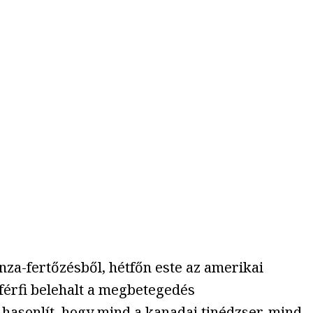
za-fertőzésből, hétfőn este az amerikai
 férfi belehalt a megbetegedés
hasonlít, hogy mind a kanadai tinédzser, mind