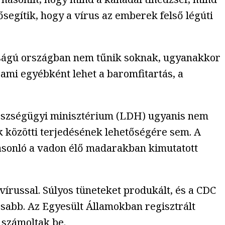
segítik, hogy a vírus az emberek felső légúti
osságú országban nem tűnik soknak, ugyanakkor
, ami egyébként lehet a baromfitartás, a
 egészségügyi minisztérium (LDH) ugyanis nem
k közötti terjedésének lehetőségére sem. A
 hasonló a vadon élő madarakban kimutatott
vírussal. Súlyos tüneteket produkált, és a CDC
osabb. Az Egyesült Államokban regisztrált
 számoltak be.