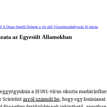
vő
A Duna föntről
Dolgok a víz alól
Vízszintszabályozás
Jó iskola
ozata az Egyesült Államokban
eggyógyulnia a H5N1-vírus okozta madárinfluen
 Scientist
arról számolt be
, hogy egy louisianai
 független fertőződésnek tekinthető, annyiban 