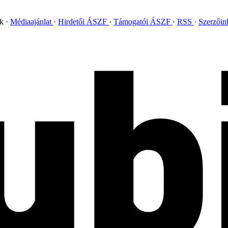
ok
Médiaajánlat
Hirdetői ÁSZF
Támogatói ÁSZF
RSS
Szerzői