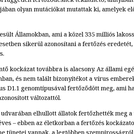
jában olyan mutációkat mutattak ki, amelyek elő
esült Államokban, ami a közel 335 milliós lak
esetben sikerül azonosítani a fertőzés eredetét
s.
érintő kockázat továbbra is alacsony. Az állami
mban, és nem talált bizonyítékot a vírus embere
 vírus D1.1 genomtípusával fertőződött meg, ami
onosított változattól.
dvarában elhullott állatok fertőzhették meg a 
 éves – ebben az életkorban a fertőzés kockázat
he tünetei vannak, a legtöbben szempirosságról