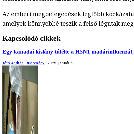
Az emberi megbetegedések legfőbb kockázata, h
amelyek könnyebbé teszik a felső légutak megf
Kapcsolódó cikkek
Egy kanadai kislány túlélte a H5N1 madárinfluenzát,
Tóth András
tudomány
2025. január 6.