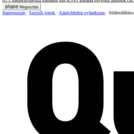
d1.1
madárinfluenza
lousiana
usa
H5N1
kanada
egyesült államok
cdc
Megosztás
Impresszum
Szerzői jogok
Adatvédelmi nyilatkozat
Sütibeállítás