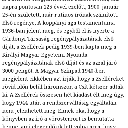
napra pontosan 125 évvel ezelőtt, 1900. január
25-én született, már rutinos írónak számított.
Első regénye, A koppányi aga testamentuma
1936-ban jelent meg, és egyből el is nyerte a
Gárdonyi Társaság regénypályázatának első
díját, a Zsellérek pedig 1939-ben kapta meg a
Királyi Magyar Egyetemi Nyomda
regénypályázatának első díját és az azzal járó
3000 pengőt. A Magyar Színpad 1940-ben
megjelent cikkében azt írják, hogy a Zselléreket
rövid időn belül háromszor, a Csít kétszer adták
ki. A Zsellérek összesen hét kiadást élt meg úgy,
hogy 1944 után a rendszerváltásig egyáltalán
nem jelenhetett meg. Ennek oka, hogy a
könyvben az író a vörösterrort is bemutatta
benne, ami elegendő ok lett volna arra, hogy