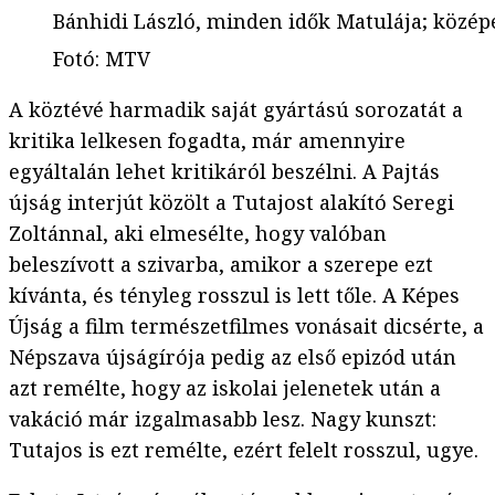
Bánhidi László, minden idők Matulája; középe
Fotó
:
MTV
A köztévé harmadik saját gyártású sorozatát a
kritika lelkesen fogadta, már amennyire
egyáltalán lehet kritikáról beszélni. A Pajtás
újság interjút közölt a Tutajost alakító Seregi
Zoltánnal, aki elmesélte, hogy valóban
beleszívott a szivarba, amikor a szerepe ezt
kívánta, és tényleg rosszul is lett tőle. A Képes
Újság a film természetfilmes vonásait dicsérte, a
Népszava újságírója pedig az első epizód után
azt remélte, hogy az iskolai jelenetek után a
vakáció már izgalmasabb lesz. Nagy kunszt:
Tutajos is ezt remélte, ezért felelt rosszul, ugye.