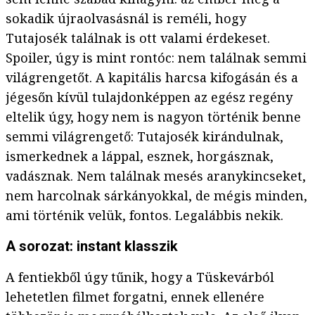
sokadik újraolvasásnál is reméli, hogy
Tutajosék találnak is ott valami érdekeset.
Spoiler, úgy is mint rontóc: nem találnak semmi
világrengetőt. A kapitális harcsa kifogásán és a
jégesőn kívül tulajdonképpen az egész regény
eltelik úgy, hogy nem is nagyon történik benne
semmi világrengető: Tutajosék kirándulnak,
ismerkednek a láppal, esznek, horgásznak,
vadásznak. Nem találnak mesés aranykincseket,
nem harcolnak sárkányokkal, de mégis minden,
ami történik velük, fontos. Legalábbis nekik.
A sorozat: instant klasszik
A fentiekből úgy tűnik, hogy a Tüskevárból
lehetetlen filmet forgatni, ennek ellenére