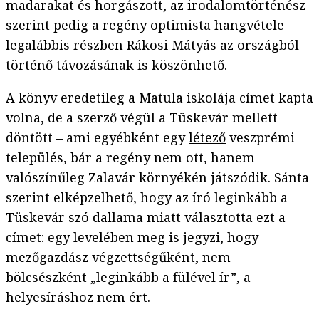
madarakat és horgászott, az irodalomtörténész
szerint pedig a regény optimista hangvétele
legalábbis részben Rákosi Mátyás az országból
történő távozásának is köszönhető.
A könyv eredetileg a Matula iskolája címet kapta
volna, de a szerző végül a Tüskevár mellett
döntött – ami egyébként egy
létező
veszprémi
település, bár a regény nem ott, hanem
valószínűleg Zalavár környékén játszódik. Sánta
szerint elképzelhető, hogy az író leginkább a
Tüskevár szó dallama miatt választotta ezt a
címet: egy levelében meg is jegyzi, hogy
mezőgazdász végzettségűként, nem
bölcsészként „leginkább a fülével ír”, a
helyesíráshoz nem ért.