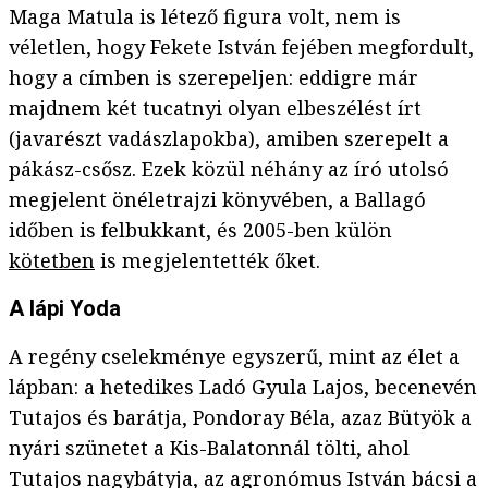
Maga Matula is létező figura volt, nem is
véletlen, hogy Fekete István fejében megfordult,
hogy a címben is szerepeljen: eddigre már
majdnem két tucatnyi olyan elbeszélést írt
(javarészt vadászlapokba), amiben szerepelt a
pákász-csősz. Ezek közül néhány az író utolsó
megjelent önéletrajzi könyvében, a Ballagó
időben is felbukkant, és 2005-ben külön
kötetben
is megjelentették őket.
A lápi Yoda
A regény cselekménye egyszerű, mint az élet a
lápban: a hetedikes Ladó Gyula Lajos, becenevén
Tutajos és barátja, Pondoray Béla, azaz Bütyök a
nyári szünetet a Kis-Balatonnál tölti, ahol
Tutajos nagybátyja, az agronómus István bácsi a