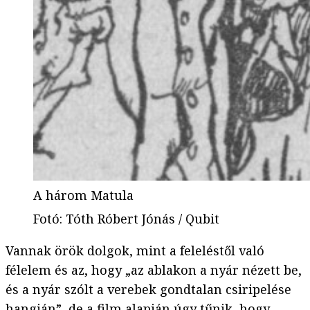
A három Matula
Fotó
:
Tóth Róbert Jónás / Qubit
Vannak örök dolgok, mint a feleléstől való
félelem és az, hogy „az ablakon a nyár nézett be,
és a nyár szólt a verebek gondtalan csiripelése
hangján”, de a film alapján úgy tűnik, hogy