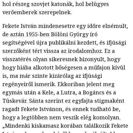
hol részeg szovjet katonák, hol belügyes
verőemberek szerepelnek.
Fekete István mindenesetre egy időre elnémult,
de aztán 1955-ben Bölöni György író
segítségével újra publikálni kezdett, és ifjúsági
szerzőként tért vissza az irodalomhoz. Ez a
visszatérés olyan sikeresnek bizonyult, hogy
hogy hiába alkotott bőségesen a műfajon kívül
is, ma már szinte kizárólag az ifjúsági
regényeiről ismerik. Ekkoriban jelent meg
egymás után a Kele, a Lutra, a Bogáncs és a
Tüskevár. Sánta szerint ez egyfajta stigmaként
ragadt Fekete Istvánon, és ennek tudható be,
hogy a legtöbben nem veszik elég komolyan.
„Mindenki kiskamasz korában találkozik Fekete