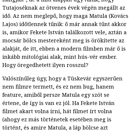
Tutajoséknak az ötvenes évek végén megállt az
idő. Az nem meglepő, hogy maga Matula (Kovács
Lajos) időtlennek tűnik: ő már annak tűnt akkor
is, amikor Fekete István találkozott vele, aztán a
mocsár bölcs mestereként meg is örökítette az
alakját, de itt, ebben a modern filmben már ő is
inkább mitológiai alak, mint hús-vér ember.
Hogy öregedhetett ilyen rosszul?
Valószínűleg úgy, hogy a Tüskevár egyszerűen
nem filmre termett, és ez nem bug, hanem
feature, amiből persze Matula egy szót se
értene, de így is van ez jól. Ha Fekete István
filmet akart volna írni, hát filmet írt volna
(ahogy ez más történetek esetében meg is
történt, és amire Matula, a láp bölcse azt