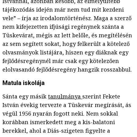
Istvánnal, azonban később, az elmélyültebb
tájékozódás idején már nem tud mit kezdeni
vele” – írja az irodalomtörténész. Maga a szerző
nem kifejezetten ifjúsági regénynek szánta a
Tüskevárat, mégis az lett belőle, és megítélésén
az sem segített sokat, hogy felkerült a kötelező
olvasmányok listájára, hiszen egy diáknak egy
fejlődésregénynél már csak egy kötelezően
elolvasandó fejlődésregény hangzik rosszabbul.
Matula iskolája
Sánta egy másik
tanulmánya
szerint Fekete
István évekig tervezte a Tüskevár megírását, ás
végül 1956 nyarán fogott neki. Nem sokkal
korábban ismerkedett meg a kis-balatoni
berekkel, ahol a Diás-szigeten figyelte a