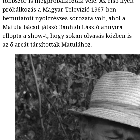
többször is megpróbálkoztak vele. Az első ilyen
próbálkozás
a Magyar Televízió 1967-ben
bemutatott nyolcrészes sorozata volt, ahol a
Matula bácsit játszó Bánhidi László annyira
ellopta a show-t, hogy sokan olvasás közben is
az ő arcát társították Matulához.