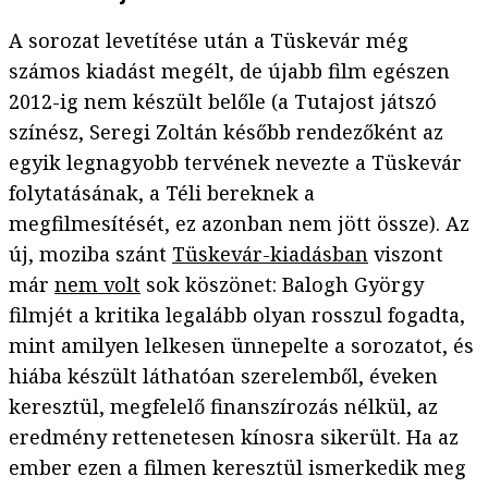
A sorozat levetítése után a Tüskevár még
számos kiadást megélt, de újabb film egészen
2012-ig nem készült belőle (a Tutajost játszó
színész, Seregi Zoltán később rendezőként az
egyik legnagyobb tervének nevezte a Tüskevár
folytatásának, a Téli bereknek a
megfilmesítését, ez azonban nem jött össze). Az
új, moziba szánt
Tüskevár-kiadásban
viszont
már
nem volt
sok köszönet: Balogh György
filmjét a kritika legalább olyan rosszul fogadta,
mint amilyen lelkesen ünnepelte a sorozatot, és
hiába készült láthatóan szerelemből, éveken
keresztül, megfelelő finanszírozás nélkül, az
eredmény rettenetesen kínosra sikerült. Ha az
ember ezen a filmen keresztül ismerkedik meg