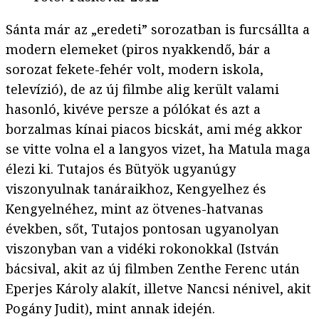
Sánta már az „eredeti” sorozatban is furcsállta a
modern elemeket (piros nyakkendő, bár a
sorozat fekete-fehér volt, modern iskola,
televízió), de az új filmbe alig került valami
hasonló, kivéve persze a pólókat és azt a
borzalmas kínai piacos bicskát, ami még akkor
se vitte volna el a langyos vizet, ha Matula maga
élezi ki. Tutajos és Bütyök ugyanúgy
viszonyulnak tanáraikhoz, Kengyelhez és
Kengyelnéhez, mint az ötvenes-hatvanas
években, sőt, Tutajos pontosan ugyanolyan
viszonyban van a vidéki rokonokkal (István
bácsival, akit az új filmben Zenthe Ferenc után
Eperjes Károly alakít, illetve Nancsi nénivel, akit
Pogány Judit), mint annak idején.