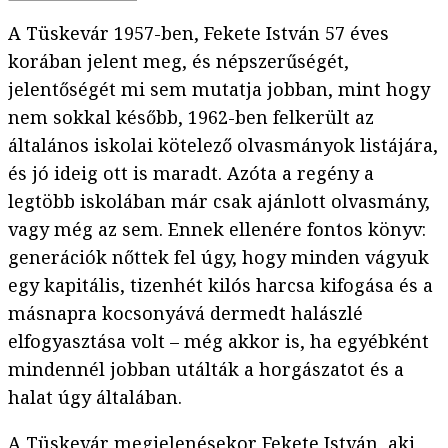
A Tüskevár 1957-ben, Fekete István 57 éves
korában jelent meg, és népszerűségét,
jelentőségét mi sem mutatja jobban, mint hogy
nem sokkal később, 1962-ben felkerült az
általános iskolai kötelező olvasmányok listájára,
és jó ideig ott is maradt. Azóta a regény a
legtöbb iskolában már csak ajánlott olvasmány,
vagy még az sem. Ennek ellenére fontos könyv:
generációk nőttek fel úgy, hogy minden vágyuk
egy kapitális, tizenhét kilós harcsa kifogása és a
másnapra kocsonyává dermedt halászlé
elfogyasztása volt – még akkor is, ha egyébként
mindennél jobban utálták a horgászatot és a
halat úgy általában.
A Tüskevár megjelenésekor Fekete István, aki