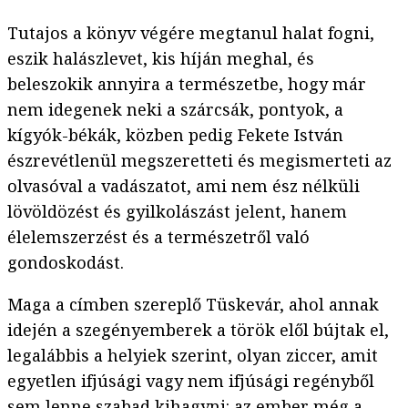
Tutajos a könyv végére megtanul halat fogni,
eszik halászlevet, kis híján meghal, és
beleszokik annyira a természetbe, hogy már
nem idegenek neki a szárcsák, pontyok, a
kígyók-békák, közben pedig Fekete István
észrevétlenül megszeretteti és megismerteti az
olvasóval a vadászatot, ami nem ész nélküli
lövöldözést és gyilkolászást jelent, hanem
élelemszerzést és a természetről való
gondoskodást.
Maga a címben szereplő Tüskevár, ahol annak
idején a szegényemberek a török elől bújtak el,
legalábbis a helyiek szerint, olyan ziccer, amit
egyetlen ifjúsági vagy nem ifjúsági regényből
sem lenne szabad kihagyni: az ember még a