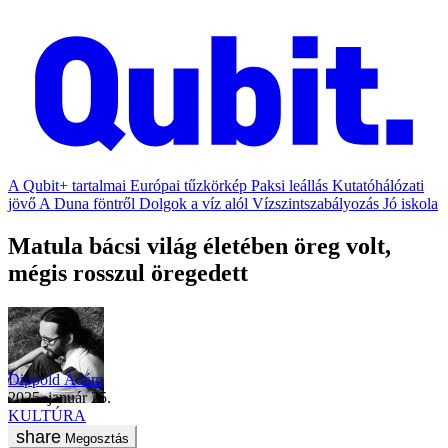
A Qubit+ tartalmai
Európai tűzkörkép
Paksi leállás
Kutatóhálózati
jövő
A Duna föntről
Dolgok a víz alól
Vízszintszabályozás
Jó iskola
Matula bácsi világ életében öreg volt,
mégis rosszul öregedett
Dippold Ádám
2025. január 25.
KULTÚRA
Megosztás