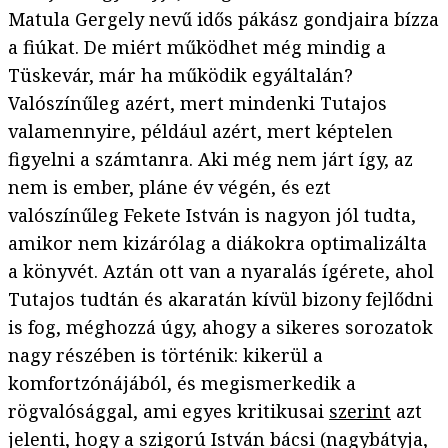
Matula Gergely nevű idős pákász gondjaira bízza
a fiúkat. De miért működhet még mindig a
Tüskevár, már ha működik egyáltalán?
Valószínűleg azért, mert mindenki Tutajos
valamennyire, például azért, mert képtelen
figyelni a számtanra. Aki még nem járt így, az
nem is ember, pláne év végén, és ezt
valószínűleg Fekete István is nagyon jól tudta,
amikor nem kizárólag a diákokra optimalizálta
a könyvét. Aztán ott van a nyaralás ígérete, ahol
Tutajos tudtán és akaratán kívül bizony fejlődni
is fog, méghozzá úgy, ahogy a sikeres sorozatok
nagy részében is történik: kikerül a
komfortzónájából, és megismerkedik a
rögvalósággal, ami egyes kritikusai
szerint
azt
jelenti, hogy a szigorú István bácsi (nagybátyja,