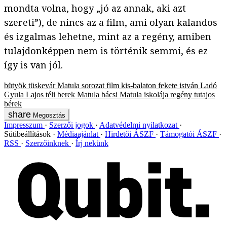
mondta volna, hogy „jó az annak, aki azt
szereti”), de nincs az a film, ami olyan kalandos
és izgalmas lehetne, mint az a regény, amiben
tulajdonképpen nem is történik semmi, és ez
így is van jól.
bütyök
tüskevár
Matula
sorozat
film
kis-balaton
fekete istván
Ladó
Gyula Lajos
téli berek
Matula bácsi
Matula iskolája
regény
tutajos
bérek
Megosztás
Impresszum
Szerzői jogok
Adatvédelmi nyilatkozat
Sütibeállítások
Médiaajánlat
Hirdetői ÁSZF
Támogatói ÁSZF
RSS
Szerzőinknek
Írj nekünk