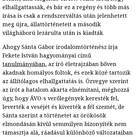
elhallgattassák, és bár ez a regény és több más
írása is csak a rendszerváltás után jelenhetett
meg újra, állattörténeteit a második
világháború lezárulta után is kiadták.
Ahogy Sánta Gábor irodalomtörténész írja
Fekete István hagyományai című
tanulmányában
, az író életrajzában bőven
akadnak homályos foltok, és ezek közé tartozik
az állítólagos elhallgattatás is. Özvegye szerint
az írót a hatalom akarta elnémítani, méghozzá
úgy, hogy ÁVO-s verőlegények keresték fel,
leverték a veséjét és kiverték a fél szemét, de
Sánta szerint a történetet az örökösök
elmondásán kívül semmilyen bizonyíték nem
támasztja alá, ráadásul különböző változataiban