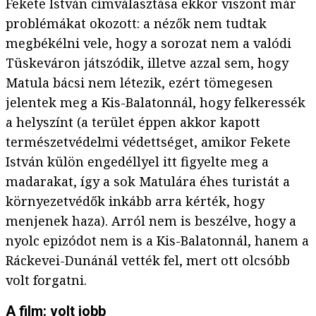
Fekete István címválasztása ekkor viszont már
problémákat okozott: a nézők nem tudtak
megbékélni vele, hogy a sorozat nem a valódi
Tüskeváron játszódik, illetve azzal sem, hogy
Matula bácsi nem létezik, ezért tömegesen
jelentek meg a Kis-Balatonnál, hogy felkeressék
a helyszínt (a terület éppen akkor kapott
természetvédelmi védettséget, amikor Fekete
István külön engedéllyel itt figyelte meg a
madarakat, így a sok Matulára éhes turistát a
környezetvédők inkább arra kérték, hogy
menjenek haza). Arról nem is beszélve, hogy a
nyolc epizódot nem is a Kis-Balatonnál, hanem a
Ráckevei-Dunánál vették fel, mert ott olcsóbb
volt forgatni.
A film: volt jobb