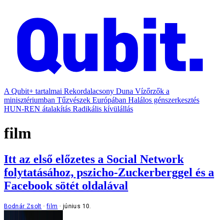
A Qubit+ tartalmai
Rekordalacsony Duna
Vízőrzők a
minisztériumban
Tűzvészek Európában
Halálos génszerkesztés
HUN-REN átalakítás
Radikális kívülállás
film
Itt az első előzetes a Social Network
folytatásához, pszicho-Zuckerberggel és a
Facebook sötét oldalával
Bodnár Zsolt
film
június 10.