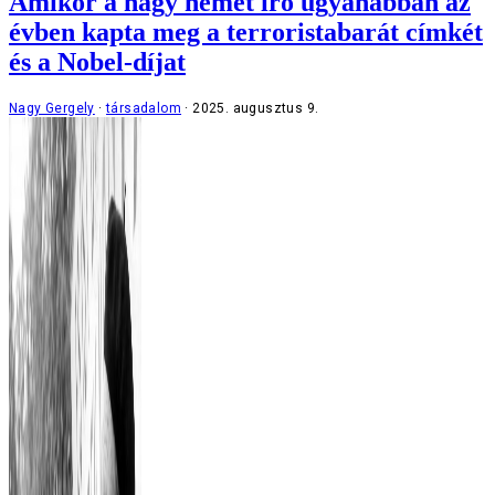
Amikor a nagy német író ugyanabban az
évben kapta meg a terroristabarát címkét
és a Nobel-díjat
Nagy Gergely
társadalom
2025. augusztus 9.