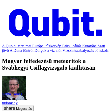
A Qubit+ tartalmai
Európai tűzkörkép
Paksi leállás
Kutatóhálózati
jövő
A Duna föntről
Dolgok a víz alól
Vízszintszabályozás
Jó iskola
Magyar felfedezésű meteoritok a
Svábhegyi Csillagvizsgáló kiállításán
Vajna Tamás
2025. május 19.
tudomány
Megosztás