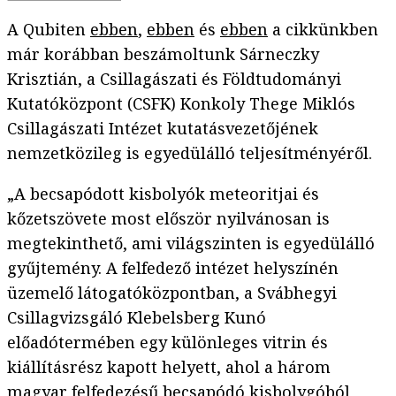
A Qubiten
ebben
,
ebben
és
ebben
a cikkünkben
már korábban beszámoltunk Sárneczky
Krisztián, a Csillagászati és Földtudományi
Kutatóközpont (CSFK) Konkoly Thege Miklós
Csillagászati Intézet kutatásvezetőjének
nemzetközileg is egyedülálló teljesítményéről.
„A becsapódott kisbolyók meteoritjai és
kőzetszövete most először nyilvánosan is
megtekinthető, ami világszinten is egyedülálló
gyűjtemény. A felfedező intézet helyszínén
üzemelő látogatóközpontban, a Svábhegyi
Csillagvizsgáló Klebelsberg Kunó
előadótermében egy különleges vitrin és
kiállításrész kapott helyett, ahol a három
magyar felfedezésű becsapódó kisbolygóból