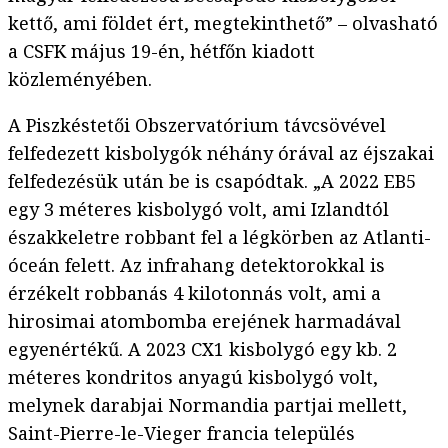
kettő, ami földet ért, megtekinthető” – olvasható
a CSFK május 19-én, hétfőn kiadott
közleményében.
A Piszkéstetői Obszervatórium távcsövével
felfedezett kisbolygók néhány órával az éjszakai
felfedezésük után be is csapódtak. „A 2022 EB5
egy 3 méteres kisbolygó volt, ami Izlandtól
északkeletre robbant fel a légkörben az Atlanti-
óceán felett. Az infrahang detektorokkal is
érzékelt robbanás 4 kilotonnás volt, ami a
hirosimai atombomba erejének harmadával
egyenértékű. A 2023 CX1 kisbolygó egy kb. 2
méteres kondritos anyagú kisbolygó volt,
melynek darabjai Normandia partjai mellett,
Saint-Pierre-le-Vieger francia település