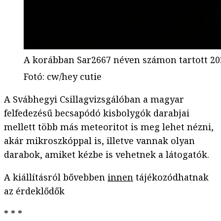
A korábban Sar2667 néven számon tartott 202
Fotó
:
cw/hey cutie
A Svábhegyi Csillagvizsgálóban a magyar
felfedezésű becsapódó kisbolygók darabjai
mellett több más meteoritot is meg lehet nézni,
akár mikroszkóppal is, illetve vannak olyan
darabok, amiket kézbe is vehetnek a látogatók.
A kiállításról bővebben
innen
tájékozódhatnak
az érdeklődők
* * *