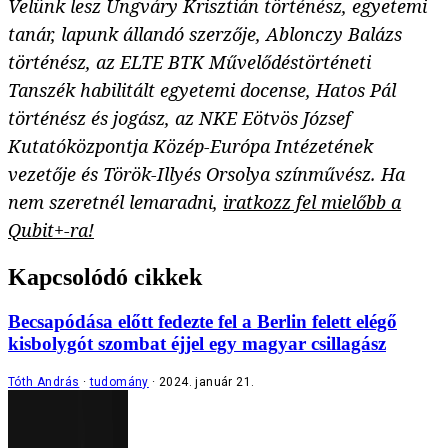
Velünk lesz Ungváry Krisztián történész, egyetemi
tanár, lapunk állandó szerzője, Ablonczy Balázs
történész, az ELTE BTK Művelődéstörténeti
Tanszék habilitált egyetemi docense, Hatos Pál
történész és jogász, az
NKE
Eötvös József
Kutatóközpontja Közép-Európa Intézetének
vezetője és Török-Illyés Orsolya színművész. Ha
nem szeretnél lemaradni,
iratkozz fel mielőbb a
Qubit+-ra!
Kapcsolódó cikkek
Becsapódása előtt fedezte fel a Berlin felett elégő
kisbolygót szombat éjjel egy magyar csillagász
Tóth András
tudomány
2024. január 21.