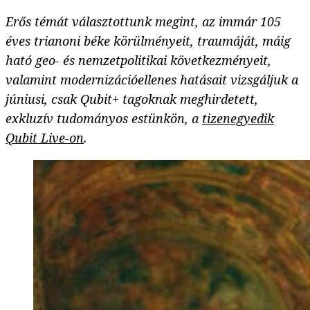
Erős témát választottunk megint, az immár 105
éves trianoni béke körülményeit, traumáját, máig
ható geo- és nemzetpolitikai következményeit,
valamint modernizációellenes hatásait vizsgáljuk a
júniusi, csak Qubit+ tagoknak meghirdetett,
exkluzív tudományos estünkön, a
tizenegyedik
Qubit Live-on
.