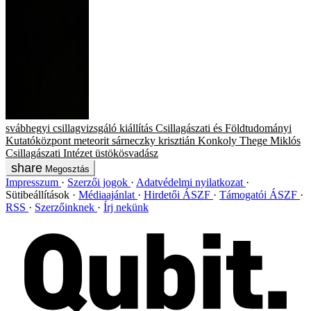
svábhegyi csillagvizsgáló
kiállítás
Csillagászati és Földtudományi
Kutatóközpont
meteorit
sárneczky krisztián
Konkoly Thege Miklós
Csillagászati Intézet
üstökösvadász
Megosztás
Impresszum
Szerzői jogok
Adatvédelmi nyilatkozat
Sütibeállítások
Médiaajánlat
Hirdetői ÁSZF
Támogatói ÁSZF
RSS
Szerzőinknek
Írj nekünk