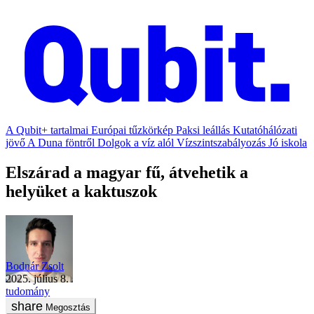
A Qubit+ tartalmai
Európai tűzkörkép
Paksi leállás
Kutatóhálózati
jövő
A Duna föntről
Dolgok a víz alól
Vízszintszabályozás
Jó iskola
Elszárad a magyar fű, átvehetik a
helyüket a kaktuszok
Bodnár Zsolt
2025. július 8.
tudomány
Megosztás