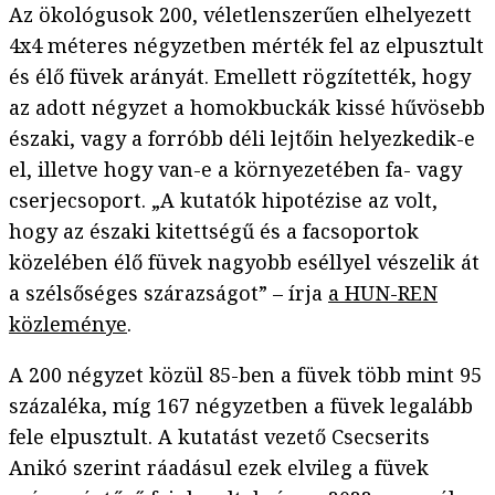
Az ökológusok 200, véletlenszerűen elhelyezett
4x4 méteres négyzetben mérték fel az elpusztult
és élő füvek arányát. Emellett rögzítették, hogy
az adott négyzet a homokbuckák kissé hűvösebb
északi, vagy a forróbb déli lejtőin helyezkedik-e
el, illetve hogy van-e a környezetében fa- vagy
cserjecsoport. „A kutatók hipotézise az volt,
hogy az északi kitettségű és a facsoportok
közelében élő füvek nagyobb eséllyel vészelik át
a szélsőséges szárazságot” – írja
a HUN-REN
közleménye
.
A 200 négyzet közül 85-ben a füvek több mint 95
százaléka, míg 167 négyzetben a füvek legalább
fele elpusztult. A kutatást vezető Csecserits
Anikó szerint ráadásul ezek elvileg a füvek