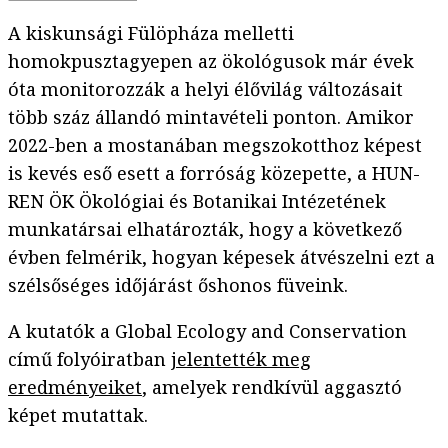
A kiskunsági Fülöpháza melletti
homokpusztagyepen az ökológusok már évek
óta monitorozzák a helyi élővilág változásait
több száz állandó mintavételi ponton. Amikor
2022-ben a mostanában megszokotthoz képest
is kevés eső esett a forróság közepette, a HUN-
REN ÖK Ökológiai és Botanikai Intézetének
munkatársai elhatározták, hogy a következő
évben felmérik, hogyan képesek átvészelni ezt a
szélsőséges időjárást őshonos füveink.
A kutatók a Global Ecology and Conservation
című folyóiratban
jelentették meg
eredményeiket
, amelyek rendkívül aggasztó
képet mutattak.