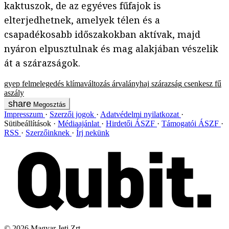
kaktuszok, de az egyéves fűfajok is
elterjedhetnek, amelyek télen és a
csapadékosabb időszakokban aktívak, majd
nyáron elpusztulnak és mag alakjában vészelik
át a szárazságok.
gyep
felmelegedés
klímaváltozás
árvalányhaj
szárazság
csenkesz
fű
aszály
Megosztás
Impresszum
Szerzői jogok
Adatvédelmi nyilatkozat
Sütibeállítások
Médiaajánlat
Hirdetői ÁSZF
Támogatói ÁSZF
RSS
Szerzőinknek
Írj nekünk
©
2026
Magyar Jeti Zrt.