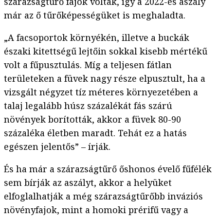
szárazságtűrő fajok voltak, így a 2022-es aszály
már az ő tűrőképességüket is meghaladta.
„A facsoportok környékén, illetve a buckák
északi kitettségű lejtőin sokkal kisebb mértékű
volt a fűpusztulás. Míg a teljesen fátlan
területeken a füvek nagy része elpusztult, ha a
vizsgált négyzet tíz méteres környezetében a
talaj legalább húsz százalékát fás szárú
növények borították, akkor a füvek 80-90
százaléka életben maradt. Tehát ez a hatás
egészen jelentős” – írják.
És ha már a szárazságtűrő őshonos évelő fűfélék
sem bírják az aszályt, akkor a helyüket
elfoglalhatják a még szárazságtűrőbb inváziós
növényfajok, mint a homoki prérifű vagy a