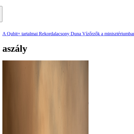
A Qubit+ tartalmai
Rekordalacsony Duna
Vízőrzők a minisztériumba
aszály