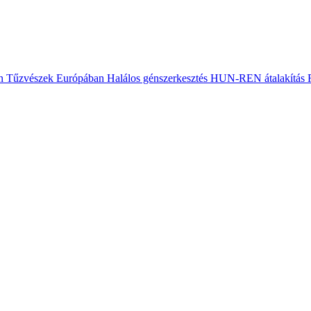
n
Tűzvészek Európában
Halálos génszerkesztés
HUN-REN átalakítás