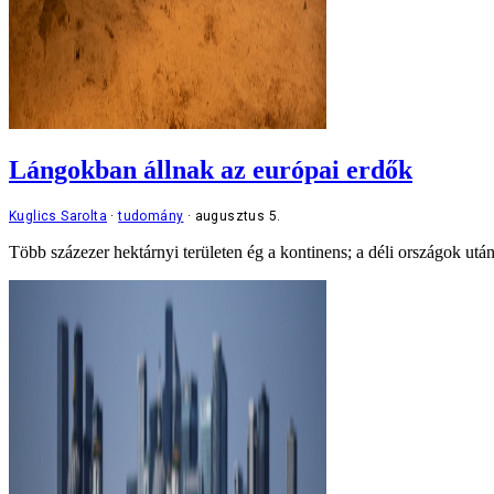
Lángokban állnak az európai erdők
Kuglics Sarolta
tudomány
augusztus 5.
Több százezer hektárnyi területen ég a kontinens; a déli országok után