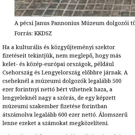
A pécsi Janus Pannonius Múzeum dolgozói tü
Forrás
:
KKDSZ
Ha a kulturális és közgyűjteményi szektor
fizetéseit tekintjük, nem meglepő, hogy más
kelet- és közép-európai országok, például
Csehország és Lengyelország előbbre járnak. A
cseheknél a múzeumi dolgozók legalább 500
ezer forintnyi nettó bért vihetnek haza, a
lengyeleknél nagy a szórás, de egy képzett
múzeumi szakember fizetése forintban
átszámolva legalább 600 ezer nettó. Álomszerű
lenne ezeket a számokat megközelíteni.