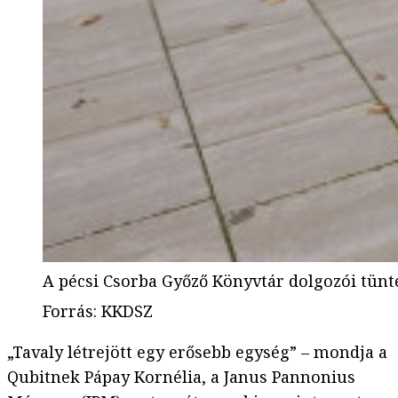
A pécsi Csorba Győző Könyvtár dolgozói tünt
Forrás
:
KKDSZ
„Tavaly létrejött egy erősebb egység” – mondja a
Qubitnek Pápay Kornélia, a Janus Pannonius