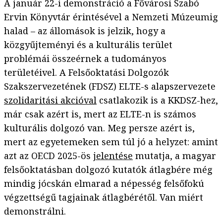
A január 22-i demonstráció a Fővárosi Szabó
Ervin Könyvtár érintésével a Nemzeti Múzeumig
halad – az állomások is jelzik, hogy a
közgyűjteményi és a kulturális terület
problémái összeérnek a tudományos
területéivel. A Felsőoktatási Dolgozók
Szakszervezetének (FDSZ) ELTE-s alapszervezete
szolidaritási akcióval
csatlakozik is a KKDSZ-hez,
már csak azért is, mert az ELTE-n is számos
kulturális dolgozó van. Meg persze azért is,
mert az egyetemeken sem túl jó a helyzet: amint
azt az OECD 2025-ös
jelentése
mutatja, a magyar
felsőoktatásban dolgozó kutatók átlagbére még
mindig jócskán elmarad a népesség felsőfokú
végzettségű tagjainak átlagbérétől. Van miért
demonstrálni.