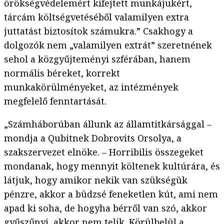
örökségvédelemért kifejtett munkájukért,
tárcám költségvetéséből valamilyen extra
juttatást biztosítok számukra.” Csakhogy a
dolgozók nem „valamilyen extrát” szeretnének
sehol a közgyűjteményi szférában, hanem
normális béreket, korrekt
munkakörülményeket, az intézmények
megfelelő fenntartását.
„Számháborúban állunk az államtitkársággal –
mondja a Qubitnek Dobrovits Orsolya, a
szakszervezet elnöke. – Horribilis összegeket
mondanak, hogy mennyit költenek kultúrára, és
látjuk, hogy amikor nekik van szükségük
pénzre, akkor a büdzsé feneketlen kút, ami nem
apad ki soha, de hogyha bérről van szó, akkor
gyűszűnyi, akkor nem telik. Körülbelül a