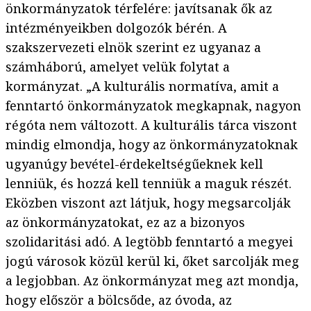
önkormányzatok térfelére: javítsanak ők az
intézményeikben dolgozók bérén. A
szakszervezeti elnök szerint ez ugyanaz a
számháború, amelyet velük folytat a
kormányzat. „A kulturális normatíva, amit a
fenntartó önkormányzatok megkapnak, nagyon
régóta nem változott. A kulturális tárca viszont
mindig elmondja, hogy az önkormányzatoknak
ugyanúgy bevétel-érdekeltségűeknek kell
lenniük, és hozzá kell tenniük a maguk részét.
Eközben viszont azt látjuk, hogy megsarcolják
az önkormányzatokat, ez az a bizonyos
szolidaritási adó. A legtöbb fenntartó a megyei
jogú városok közül kerül ki, őket sarcolják meg
a legjobban. Az önkormányzat meg azt mondja,
hogy először a bölcsőde, az óvoda, az