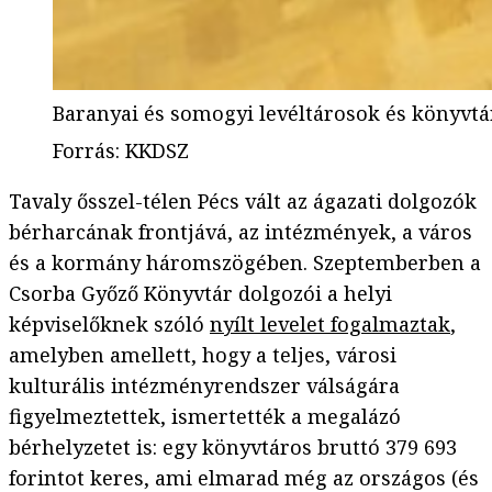
Baranyai és somogyi levéltárosok és könyvt
Forrás
:
KKDSZ
Tavaly ősszel-télen Pécs vált az ágazati dolgozók
bérharcának frontjává, az intézmények, a város
és a kormány háromszögében. Szeptemberben a
Csorba Győző Könyvtár dolgozói a helyi
képviselőknek szóló
nyílt levelet fogalmaztak
,
amelyben amellett, hogy a teljes, városi
kulturális intézményrendszer válságára
figyelmeztettek, ismertették a megalázó
bérhelyzetet is: egy könyvtáros bruttó 379 693
forintot keres, ami elmarad még az országos (és