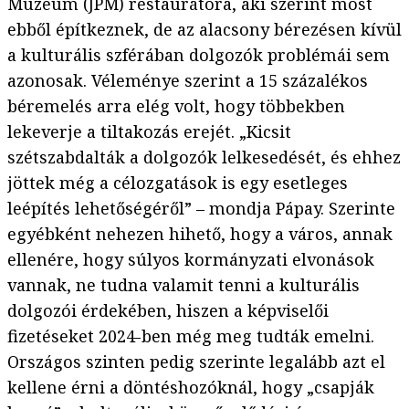
Múzeum (JPM) restaurátora, aki szerint most
ebből építkeznek, de az alacsony bérezésen kívül
a kulturális szférában dolgozók problémái sem
azonosak. Véleménye szerint a 15 százalékos
béremelés arra elég volt, hogy többekben
lekeverje a tiltakozás erejét. „Kicsit
szétszabdalták a dolgozók lelkesedését, és ehhez
jöttek még a célozgatások is egy esetleges
leépítés lehetőségéről” – mondja Pápay. Szerinte
egyébként nehezen hihető, hogy a város, annak
ellenére, hogy súlyos kormányzati elvonások
vannak, ne tudna valamit tenni a kulturális
dolgozói érdekében, hiszen a képviselői
fizetéseket 2024-ben még meg tudták emelni.
Országos szinten pedig szerinte legalább azt el
kellene érni a döntéshozóknál, hogy „csapják