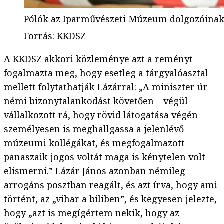
Pólók az Iparművészeti Múzeum dolgozóinak
Forrás
:
KKDSZ
A KKDSZ akkori
közleménye
azt a reményt
fogalmazta meg, hogy esetleg a tárgyalóasztal
mellett folytathatják Lázárral: „A miniszter úr –
némi bizonytalankodást követően – végül
vállalkozott rá, hogy rövid látogatása végén
személyesen is meghallgassa a jelenlévő
múzeumi kollégákat, és megfogalmazott
panaszaik jogos voltát maga is kénytelen volt
elismerni.” Lázár János azonban némileg
arrogáns
posztban
reagált, és azt írva, hogy ami
történt, az „vihar a biliben”, és kegyesen jelezte,
hogy „azt is megígértem nekik, hogy az