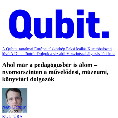
A Qubit+ tartalmai
Európai tűzkörkép
Paksi leállás
Kutatóhálózati
jövő
A Duna föntről
Dolgok a víz alól
Vízszintszabályozás
Jó iskola
Ahol már a pedagógusbér is álom –
nyomorszinten a művelődési, múzeumi,
könyvtári dolgozók
Nagy Gergely
január 22.
KULTÚRA