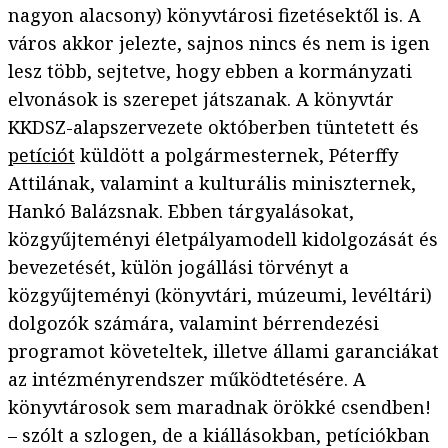
nagyon alacsony) könyvtárosi fizetésektől is. A
város akkor jelezte, sajnos nincs és nem is igen
lesz több, sejtetve, hogy ebben a kormányzati
elvonások is szerepet játszanak. A könyvtár
KKDSZ-alapszervezete októberben tüntetett és
petíciót
küldött a polgármesternek, Péterffy
Attilának, valamint a kulturális miniszternek,
Hankó Balázsnak. Ebben tárgyalásokat,
közgyűjteményi életpályamodell kidolgozását és
bevezetését, külön jogállási törvényt a
közgyűjteményi (könyvtári, múzeumi, levéltári)
dolgozók számára, valamint bérrendezési
programot követeltek, illetve állami garanciákat
az intézményrendszer működtetésére. A
könyvtárosok sem maradnak örökké csendben!
– szólt a szlogen, de a kiállásokban, petíciókban