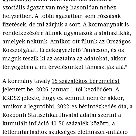
szociális ágazat van még hasonlóan nehéz
helyzetben. A többi ágazatban sem rózsásak
fizetések, de mi zárjuk a sort. A kormánynak is
rendelkezésére állnak ugyanazok a statisztikák,
amelyek nekünk. Amikor ott ülünk az Országos
Közszolgálati Érdekegyeztető Tanácson, és ők
maguk teszik ki az asztalra az adatokat, akkor
lényegében a mi érvelésünket támasztják alá.”
A kormány tavaly
15 százalékos béremelést
jelentett be, 2026. január 1-től kezdődően. A
KKDSZ jelezte, hogy ez semmit nem ér akkor,
amikor a legutóbbi, 2022-es bérintézkedés óta, a
Központi Statisztikai Hivatal adatai szerint a
kumulált infláció 40-50 százalék közötti, a
létfenntartáshoz szükséges élelmiszer-infláció