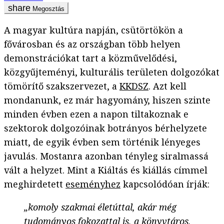
Megosztás
A magyar kultúra napján, csütörtökön a
fővárosban és az országban több helyen
demonstrációkat tart a közművelődési,
közgyűjteményi, kulturális területen dolgozókat
tömörítő szakszervezet, a
KKDSZ
. Azt kell
mondanunk, ez már hagyomány, hiszen szinte
minden évben ezen a napon tiltakoznak e
szektorok dolgozóinak botrányos bérhelyzete
miatt, de egyik évben sem történik lényeges
javulás. Mostanra azonban tényleg siralmassá
vált a helyzet. Mint a Kiáltás és kiállás címmel
meghirdetett
eseményhez
kapcsolódóan írják:
„komoly szakmai életúttal, akár még
tudományos fokozattal is, a könyvtáros,