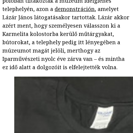
pólóban tiltakoztak a múzeum ideiglenes
telephelyén, azon a
demonstráción
, amelyet
Lázár János látogatásakor tartottak. Lázár akkor
azért ment, hogy személyesen válasszon ki a
Karmelita kolostorba kerülő műtárgyakat,
bútorokat, a telephely pedig itt lényegében a
múzeumot magát jelöli, merthogy az
Iparművészeti nyolc éve zárva van – és mintha
ez idő alatt a dolgozóit is elfelejtették volna.