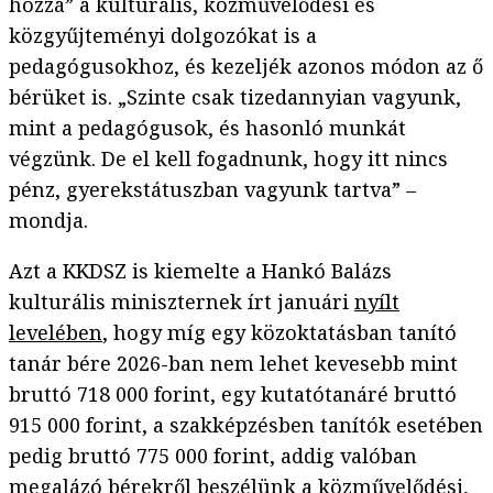
hozzá” a kulturális, közművelődési és
közgyűjteményi dolgozókat is a
pedagógusokhoz, és kezeljék azonos módon az ő
bérüket is. „Szinte csak tizedannyian vagyunk,
mint a pedagógusok, és hasonló munkát
végzünk. De el kell fogadnunk, hogy itt nincs
pénz, gyerekstátuszban vagyunk tartva” –
mondja.
Azt a KKDSZ is kiemelte a Hankó Balázs
kulturális miniszternek írt januári
nyílt
levelében
, hogy míg egy közoktatásban tanító
tanár bére 2026-ban nem lehet kevesebb mint
bruttó 718 000 forint, egy kutatótanáré bruttó
915 000 forint, a szakképzésben tanítók esetében
pedig bruttó 775 000 forint, addig valóban
megalázó bérekről beszélünk a közművelődési,