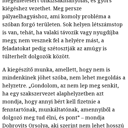
megélhetésért önkizsákmányolás, és gyors
kiégéshez vezethet. Meg persze
pályaelhagyáshoz, ami komoly probléma a
szóban forgó területen. Sok helyen létszámstop
is van, tehát, ha valaki távozik vagy nyugdíjba
megy, nem vesznek fel a helyére mást, a
feladatokat pedig szétosztják az amúgy is
túlterhelt dolgozók között.
A kiegészítő munka, amellett, hogy nem is
mindenkinek jöhet szóba, nem lehet megoldás a
helyzetre. „Gondolom, az nem lep meg senkit,
ha egy szakszervezet alaphelyzetben azt
mondja, hogy annyi bért kell fizetnie a
fenntartónak, munkáltatónak, amennyiből a
dolgozó meg tud élni, és pont” – mondja
Dobrovits Orsolya, aki szerint nem lehet hosszú