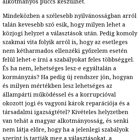
alkotmányos puccs készülhet.
Mindeközben a szélesebb nyilvánosságban arról
talán kevesebb szó esik, hogy milyen lehet a
közjogi helyzet a választások után. Pedig komoly
szakmai vita folyik arról is, hogy az esetleges
nem kétharmados ellenzéki győzelem esetén
felül lehet-e írni a szabályokat feles többséggel.
És ha nem, lehetséges lesz-e egyáltalán a
kormányzás? Ha pedig új rendszer jön, hogyan
és milyen mértékben lesz lehetséges az
állampárti működéssel és a korrupcióval
okozott jogi és vagyoni károk reparációja és a
társadalmi igazságtétel? Kivételes helyzetben
van tehát a magyar alkotmányosság, és senki
nem látja előre, hogy ha a jelenlegi szabályok
szerint is tartják meg a választásokat, a