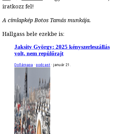
iratkozz fel!
A címlapkép Botos Tamás munkája.
Hallgass bele ezekbe is:
Jaksity György: 2025 kényszerleszállás
volt, nem repülőrajt
Dollárpapa
podcast
január 21.