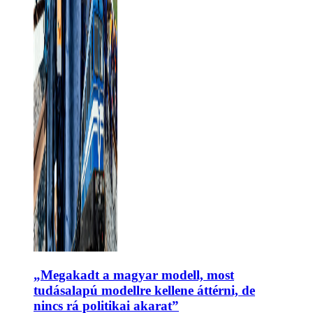
„Megakadt a magyar modell, most
tudásalapú modellre kellene áttérni, de
nincs rá politikai akarat”