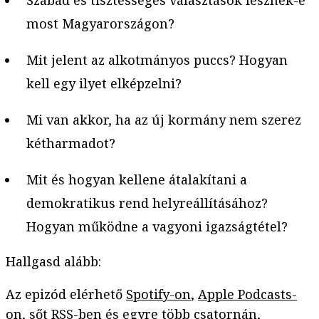
Szabad és tisztességes választások lesznek-e
most Magyarországon?
Mit jelent az alkotmányos puccs? Hogyan
kell egy ilyet elképzelni?
Mi van akkor, ha az új kormány nem szerez
kétharmadot?
Mit és hogyan kellene átalakítani a
demokratikus rend helyreállításához?
Hogyan működne a vagyoni igazságtétel?
Hallgasd alább:
Az epizód elérhető
Spotify-on
,
Apple Podcasts-
on
, sőt
RSS-ben
és egyre több csatornán,