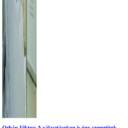
Orbán Viktor: A választásokon is úgy szereztünk