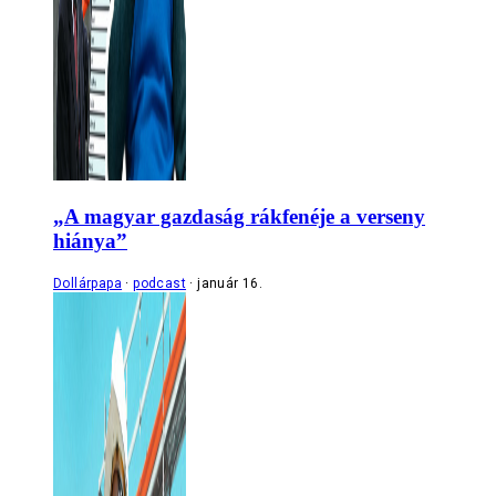
„A magyar gazdaság rákfenéje a verseny
hiánya”
Dollárpapa
podcast
január 16.