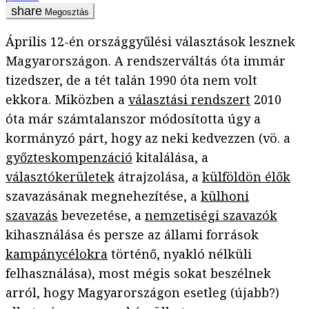
Megosztás
Április 12-én országgyűlési választások lesznek
Magyarországon. A rendszerváltás óta immár
tizedszer, de a tét talán 1990 óta nem volt
ekkora. Miközben a
választási rendszert
2010
óta már számtalanszor módosította úgy a
kormányzó párt, hogy az neki kedvezzen (vö. a
győzteskompenzáció
kitalálása, a
választókerületek
átrajzolása, a
külföldön élők
szavazásának megnehezítése, a
külhoni
szavazás
bevezetése, a
nemzetiségi szavazók
kihasználása és persze az állami források
kampánycélokra
történő, nyakló nélküli
felhasználása), most mégis sokat beszélnek
arról, hogy Magyarországon esetleg (újabb?)