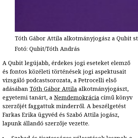
Tóth Gábor Attila alkotmányjogász a Qubit s
Fotó
:
Qubit/Tóth András
A Qubit legújabb, érdekes jogi eseteket elemző
és fontos közéleti történések jogi aspektusait
vizsgáló podcastsorozata, a Petrocelli első
adásában
Tóth Gábor Attila
alkotmányjogászt,
egyetemi tanárt, a
Nemdemokrácia
című könyv
szerzőjét faggattuk minderről. A beszélgetést
Farkas Erika ügyvéd és Szabó Attila jogász,
lapunk állandó szerzője vezette.