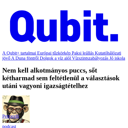
A Qubit+ tartalmai
Európai tűzkörkép
Paksi leállás
Kutatóhálózati
jövő
A Duna föntről
Dolgok a víz alól
Vízszintszabályozás
Jó iskola
Nem kell alkotmányos puccs, sőt
kétharmad sem feltétlenül a választások
utáni vagyoni igazságtételhez
Petrocelli
február 26.
podcast