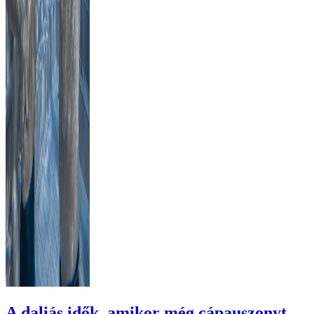
A daliás idők, amikor még cápauszonyt