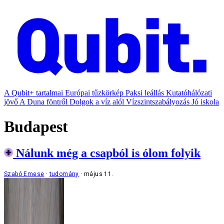
A Qubit+ tartalmai
Európai tűzkörkép
Paksi leállás
Kutatóhálózati
jövő
A Duna föntről
Dolgok a víz alól
Vízszintszabályozás
Jó iskola
Budapest
Nálunk még a csapból is ólom folyik
Szabó Emese
tudomány
május 11.