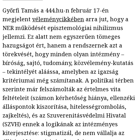
Győrfi Tamás a 444.hu-n február 17-én
megjelent
véleménycikkében
arra jut, hogy a
NER működését episztemológiai nihilizmus
jellemzi. Ez alatt nem egyszerűen tömeges
hazugságot ért, hanem a rendszernek azt a
törekvését, hogy minden olyan intézmény –
bíróság, sajtó, tudomány, közvélemény-kutatás
– tekintélyét aláássa, amelyben az igazság
kritériumai még számítanak. A politikai térben
szerinte már felszámolták az értelmes vita
feltételeit (számon kérhetőség hiánya, ellenzéki
álláspontok kiszorítása, hitelességrombolás,
zajkeltés), és az Szuverenitásvédelmi Hivatal
(SZVH) ennek a logikának az intézményes
kiterjesztése: stigmatizál, de nem vállalja az