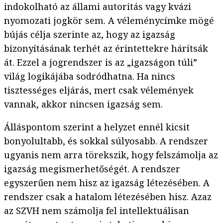
indokolható az állami autoritás vagy kvázi
nyomozati jogkör sem. A véleménycímke mögé
bújás célja szerinte az, hogy az igazság
bizonyításának terhét az érintettekre hárítsák
át. Ezzel a jogrendszer is az „igazságon túli”
világ logikájába sodródhatna. Ha nincs
tisztességes eljárás, mert csak vélemények
vannak, akkor nincsen igazság sem.
Álláspontom szerint a helyzet ennél kicsit
bonyolultabb, és sokkal súlyosabb. A rendszer
ugyanis nem arra törekszik, hogy felszámolja az
igazság megismerhetőségét. A rendszer
egyszerűen nem hisz az igazság létezésében. A
rendszer csak a hatalom létezésében hisz. Azaz
az SZVH nem számolja fel intellektuálisan