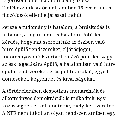
legerősebb ellenhatalom pedig az ész.
Emlékezzünk: az őrület, amiben 16 éve élünk
a
filozófusok elleni eljárással
indult.
Persze a tudomány is hatalom, a bíráskodás is
hatalom, a jog uralma is hatalom. Politikai
kérdés, hogy mit szeretnénk: az észben való
hitre épülő rendszereket, eljárásjogot,
tudományos módszertant, vitázó politikát vagy
az ész tagadására épülő, a hatalomban való hitre
épülő rendszereket: erős politikusokat, egyedi
döntéseket, kegyelmet és kiváltságokat.
A történelemben despotikus monarchiák és
alkotmányos demokráciák is működtek. Egy
közösségnek el kell döntenie, melyiket szeretné.
A NER nem titkoltan olyan rendszer, amiben egy