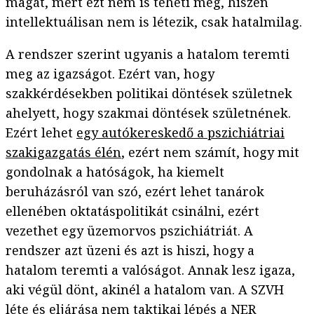
magát, mert ezt nem is teheti meg, hiszen
intellektuálisan nem is létezik, csak hatalmilag.
A rendszer szerint ugyanis a hatalom teremti
meg az igazságot. Ezért van, hogy
szakkérdésekben politikai döntések születnek
ahelyett, hogy szakmai döntések születnének.
Ezért lehet
egy autókereskedő a pszichiátriai
szakigazgatás élén
, ezért nem számít, hogy mit
gondolnak a hatóságok, ha kiemelt
beruházásról van szó, ezért lehet tanárok
ellenében oktatáspolitikát csinálni, ezért
vezethet egy üzemorvos pszichiátriát. A
rendszer azt üzeni és azt is hiszi, hogy a
hatalom teremti a valóságot. Annak lesz igaza,
aki végül dönt, akinél a hatalom van. A SZVH
léte és eljárása nem taktikai lépés a NER