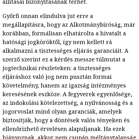
állításai bizonyításának terhét.
Győrfi onnan elindulva jut erre a
megállapításra, hogy az Alkotmánybíróság, már
korábban, formálisan elhatárolta a hivatalt a
hatósági jogköröktől, így nem kellett rá
alkalmazni a tisztességes eljárás garanciáit. A
szerző szerint ez a kérdés messze túlmutat a
jogtechnikai részleteken: a tisztességes
eljáráshoz való jog nem pusztán formai
követelmény, hanem az igazság intézményes
keresésének eszköze. A fegyverek egyenlősége,
az indokolási kötelezettség, a nyilvánosság és a
jogorvoslat mind olyan garanciák, amelyek
biztosítják, hogy a döntések valós tényeken és
ellenőrizhető érvelésen alapuljanak. Ha ezek
hiányoznak, akkor nem csupán méltánytalanság