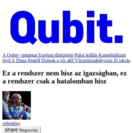
A Qubit+ tartalmai
Európai tűzkörkép
Paksi leállás
Kutatóhálózati
jövő
A Duna föntről
Dolgok a víz alól
Vízszintszabályozás
Jó iskola
Ez a rendszer nem hisz az igazságban, ez
a rendszer csak a hatalomban hisz
Szabó Attila
február 24.
vélemény
Megosztás