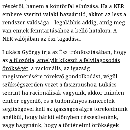
részéről, hanem a köntörfal elhúzása. Ha a NER
embere szerint valaki hazaáruló, akkor az lesz a
rendszer valósága – legalábbis addig, amíg meg
van ennek fenntartásához a kellő hatalom. A
NER valójában az ész tagadása.
Lukács György írja az Ész trónfosztásában, hogy
az
a filozófia, amelyik kikezdi a felvilágosodás
örökségét
, a racionális, az igazság
megismerésére törekvő gondolkodást, végül
szükségszerűen vezet a fasizmushoz. Lukács
szerint ha racionálisak vagyunk, akkor minden
ember egyenlő, és a tudományos ismeretek
segítségével kell az igazságosságra törekednünk
anélkül, hogy bárkit előnyben részesítenénk,
vagy hagynánk, hogy a történelmi örökségek