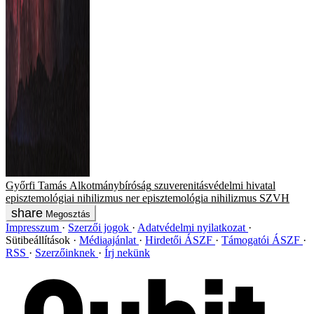
Győrfi Tamás
Alkotmánybíróság
szuverenitásvédelmi hivatal
episztemológiai nihilizmus
ner
episztemológia nihilizmus
SZVH
Megosztás
Impresszum
Szerzői jogok
Adatvédelmi nyilatkozat
Sütibeállítások
Médiaajánlat
Hirdetői ÁSZF
Támogatói ÁSZF
RSS
Szerzőinknek
Írj nekünk