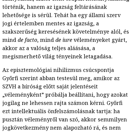
történik, hanem az igazság feltárásának
lehetősége is sérül. Tehát ha egy állami szerv
jogi értelemben mentes az igazság, a
szakszerűség keresésének követelménye alól, és
mind
de facto
, mind
de iure
véleményeket gyárt,
akkor az a valóság teljes aláásása, a
megismerhető világ tényeinek letagadása.
Az episztemológiai nihilizmus csúcspontja
Győrfi szerint abban testesül meg, amikor az
SZVH a bíróság előtt saját jelentéseit
„véleményként” próbálja beállítani, hogy azokat
jogilag ne lehessen rajta számon kérni. Győrfi
ezt intellektuális önfelszámolásnak tartja: ha
pusztán véleményről van szó, akkor semmilyen
jogkövetkezmény nem alapozható rá, és nem