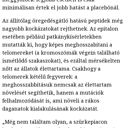
minimálisan értek el jobb hatást a placebónál.
Az állítólag öregedésgátló hatású peptidek még
nagyobb kockázatokat rejthetnek. Az epitalon
esetében például patkánykísérletekben
mutatták ki, hogy képes meghosszabítani a
telomereket (a kromoszómák végein található
ismétlődő szakaszokat), és ezáltal mérsékelten
nőtt az állatok élettartama. Csakhogy a
telomerek kétélű fegyverek: a
meghosszabbításuk nemcsak az élettartam
növelését segíthetik, hanem a mutációk
felhalmozódását is, ami növeli a rákos
daganatok kialakulásának kockázatát.
„Még nem találtam olyan, a szürkepiacon