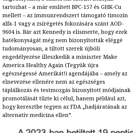
tartozhat – a már említett BPC-157 és GHK-Cu
mellett – az immunrendszert támogató timozin
alfa-1 vagy a zsírégetés fokozására szánt AOD-
9604 is. Bár azt Kennedy is elismerte, hogy ezek
hatékonyságát még nem bizonyították eléggé
tudományosan, a tiltott szerek újbóli
engedélyezése illeszkedik a miniszter Make
America Healthy Again (Tegyük újra
egészségessé Amerikát!) agendájába – amely az
elnevezése ellenére nem az egészséges
táplálkozás és testmozgás bizonyított módjainak
promotálását tűzte ki célul, hanem például azt,
hogy keresztbe tegyen az FDA „hadjáratának az
alternatív medicina ellen”.