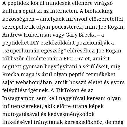
A peptidek körül mindezek ellenére virágzó
kultúra épült ki az interneten. A biohacking
közösségben – amelynek hírvivőit előszeretettel
szerepeltetik olyan podcasterek, mint Joe Rogan,
Andrew Huberman vagy Gary Brecka – a
peptideket DIY eszközökként pozicionálják a
„szuperhumán egészség” eléréséhez. Joe Rogan
többször dicsérte már a BPC-157-et, amiért
segített gyorsan begyógyítani a sérüléseit, míg
Brecka maga is árul olyan peptid termékeket
saját webshopjában, amik hosszú életet és gyors
felépülést ígérnek. A TikTokon és az
Instagramon sem kell nagyítóval keresni olyan
influenszereket, akik előtte-utána képek
mutogatásával és kedvezménykódok
linkelésével irányítanak kereskedőkhöz, de még