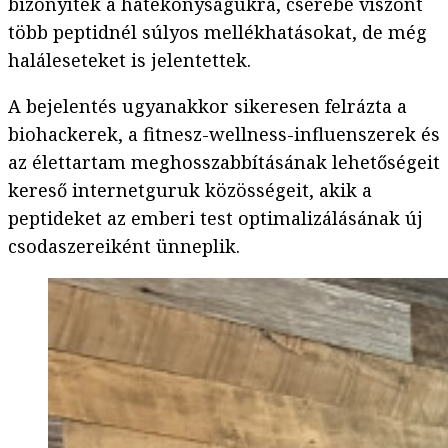
bizonyíték a hatékonyságukra, cserébe viszont
több peptidnél súlyos mellékhatásokat, de még
haláleseteket is jelentettek.
A bejelentés ugyanakkor sikeresen felrázta a
biohackerek, a fitnesz-wellness-influenszerek és
az élettartam meghosszabbításának lehetőségeit
kereső internetguruk közösségeit, akik a
peptideket az emberi test optimalizálásának új
csodaszereiként ünneplik.