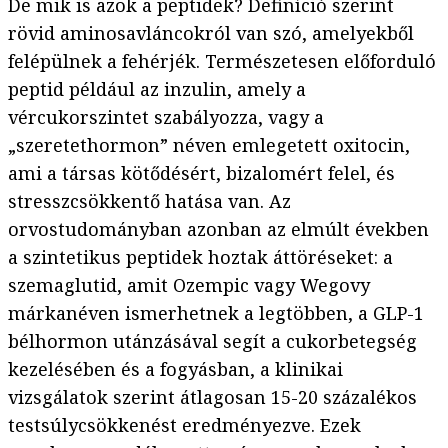
De mik is azok a peptidek? Definíció szerint
rövid aminosavláncokról van szó, amelyekből
felépülnek a fehérjék. Természetesen előforduló
peptid például az inzulin, amely a
vércukorszintet szabályozza, vagy a
„szeretethormon” néven emlegetett oxitocin,
ami a társas kötődésért, bizalomért felel, és
stresszcsökkentő hatása van. Az
orvostudományban azonban az elmúlt években
a szintetikus peptidek hoztak áttöréseket: a
szemaglutid, amit Ozempic vagy Wegovy
márkanéven ismerhetnek a legtöbben, a GLP-1
bélhormon utánzásával segít a cukorbetegség
kezelésében és a fogyásban, a klinikai
vizsgálatok szerint átlagosan 15-20 százalékos
testsúlycsökkenést eredményezve. Ezek