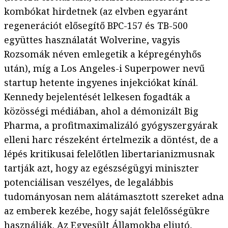
kombókat hirdetnek (az elvben egyaránt
regenerációt elősegítő BPC-157 és TB-500
együttes használatát Wolverine, vagyis
Rozsomák néven emlegetik a képregényhős
után), míg a Los Angeles-i Superpower nevű
startup hetente ingyenes injekciókat kínál.
Kennedy bejelentését lelkesen fogadták a
közösségi médiában, ahol a démonizált Big
Pharma, a profitmaximalizáló gyógyszergyárak
elleni harc részeként értelmezik a döntést, de a
lépés kritikusai felelőtlen libertarianizmusnak
tartják azt, hogy az egészségügyi miniszter
potenciálisan veszélyes, de legalábbis
tudományosan nem alátámasztott szereket adna
az emberek kezébe, hogy saját felelősségükre
használják. Az Egyesült Államokba eljutó,