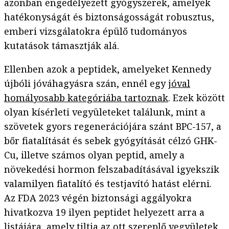
azonban engedélyezett gyógyszerek, amelyek
hatékonyságát és biztonságosságát robusztus,
emberi vizsgálatokra épülő tudományos
kutatások támasztják alá.
Ellenben azok a peptidek, amelyeket Kennedy
újbóli jóváhagyásra szán, ennél egy
jóval
homályosabb kategóriába tartoznak
. Ezek között
olyan kísérleti vegyületeket találunk, mint a
szövetek gyors regenerációjára szánt BPC-157, a
bőr fiatalítását és sebek gyógyítását célzó GHK-
Cu, illetve számos olyan peptid, amely a
növekedési hormon felszabadításával igyekszik
valamilyen fiatalító és testjavító hatást elérni.
Az FDA 2023 végén biztonsági aggályokra
hivatkozva 19 ilyen peptidet helyezett arra a
listájára, amely tiltja az ott szereplő vegyületek