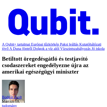
A Qubit+ tartalmai
Európai tűzkörkép
Paksi leállás
Kutatóhálózati
jövő
A Duna föntről
Dolgok a víz alól
Vízszintszabályozás
Jó iskola
Betiltott öregedésgátló és testjavító
csodaszereket engedélyezne újra az
amerikai egészégügyi miniszter
Bodnár Zsolt
március 19.
tudomány