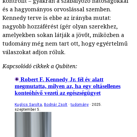
kontrollt – gyakran a szabályozó hatóságokkal
és a hagyományos orvoslással szemben.
Kennedy terve is ebbe az irányba mutat:
nagyobb hozzáférést ígér olyan szerekhez,
amelyekben sokan látják a jövőt, miközben a
tudomány még nem tart ott, hogy egyértelmű
válaszokat adjon róluk.
Kapcsolódó cikkek a Qubiten:
Robert F. Kennedy Jr. fél év alatt
megmutatta, milyen az, ha egy oltásellenes
konteóhívő vezeti az egészségügyet
Kuglics Sarolta
,
Bodnár Zsolt
tudomány
2025.
szeptember 5.