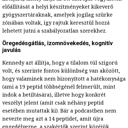
előállítását a helyi készítményeket kikeverő
gyógyszertáraknak, amelyek jogilag szürke
zónában voltak, így rajtuk keresztül hozzá
lehetett jutni a szabályozatlan szerekhez.
Öregedésgátlás, izomnövekedés, kognitív
javulás
Kennedy azt állítja, hogy a tilalom túl szigorú
volt, és szerinte fontos különbség van aközött,
hogy valaminek nem bizonyított a hatékonysága
(ami a 19 peptid többségénél felmerült, mint
indok a betiltására), illetve hogy konkrét
veszélyt jelent (amit csak néhány peptid
esetében mutattak ki). Bár a podcastben nem
nevezte meg azt a 14 peptidet, amit újra
engedélyezne, a szakértők szerint közéjük