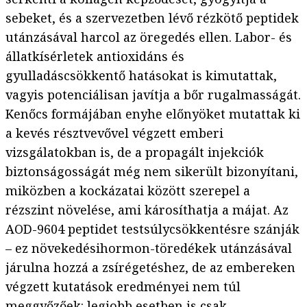
sebeket, és a szervezetben lévő rézkötő peptidek
utánzásával harcol az öregedés ellen. Labor- és
állatkísérletek antioxidáns és
gyulladáscsökkentő hatásokat is kimutattak,
vagyis potenciálisan javítja a bőr rugalmasságát.
Kenőcs formájában enyhe előnyöket mutattak ki
a kevés résztvevővel végzett emberi
vizsgálatokban is, de a propagált injekciók
biztonságosságát még nem sikerült bizonyítani,
miközben a kockázatai között szerepel a
rézszint növelése, ami károsíthatja a májat. Az
AOD-9604 peptidet testsúlycsökkentésre szánják
– ez növekedésihormon-töredékek utánzásával
járulna hozzá a zsírégetéshez, de az embereken
végzett kutatások eredményei nem túl
meggyőzőek: legjobb esetben is csak