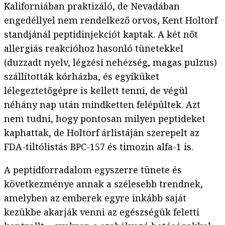
Kaliforniában praktizáló, de Nevadában
engedéllyel nem rendelkező orvos, Kent Holtorf
standjánál peptidinjekciót kaptak. A két nőt
allergiás reakcióhoz hasonló tünetekkel
(duzzadt nyelv, légzési nehézség, magas pulzus)
szállították kórházba, és egyiküket
lélegeztetőgépre is kellett tenni, de végül
néhány nap után mindketten felépültek. Azt
nem tudni, hogy pontosan milyen peptideket
kaphattak, de Holtorf árlistáján szerepelt az
FDA-tiltólistás BPC-157 és timozin alfa-1 is.
A peptidforradalom egyszerre tünete és
következménye annak a szélesebb trendnek,
amelyben az emberek egyre inkább saját
kezükbe akarják venni az egészségük feletti