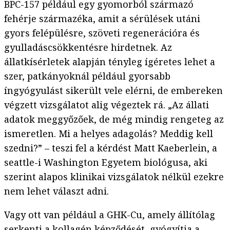
BPC-157 például egy gyomorból származó
fehérje származéka, amit a sérülések utáni
gyors felépülésre, szöveti regenerációra és
gyulladáscsökkentésre hirdetnek. Az
állatkísérletek alapján tényleg ígéretes lehet a
szer, patkányoknál például gyorsabb
íngyógyulást sikerült vele elérni, de embereken
végzett vizsgálatot alig végeztek rá. „Az állati
adatok meggyőzőek, de még mindig rengeteg az
ismeretlen. Mi a helyes adagolás? Meddig kell
szedni?” – teszi fel a kérdést Matt Kaeberlein, a
seattle-i Washington Egyetem biológusa, aki
szerint alapos klinikai vizsgálatok nélkül ezekre
nem lehet választ adni.
Vagy ott van például a GHK-Cu, amely állítólag
serkenti a kollagén képződését, gyógyítja a