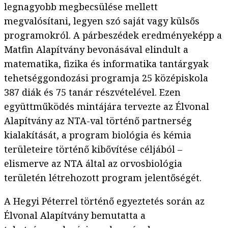
legnagyobb megbecsülése mellett
megvalósítani, legyen szó saját vagy külsős
programokról. A párbeszédek eredményeképp a
Matfin Alapítvány bevonásával elindult a
matematika, fizika és informatika tantárgyak
tehetséggondozási programja 25 középiskola
387 diák és 75 tanár részvételével. Ezen
együttműködés mintájára tervezte az Élvonal
Alapítvány az NTA-val történő partnerség
kialakítását, a program biológia és kémia
területeire történő kibővítése céljából –
elismerve az NTA által az orvosbiológia
területén létrehozott program jelentőségét.
A Hegyi Péterrel történő egyeztetés során az
Élvonal Alapítvány bemutatta a