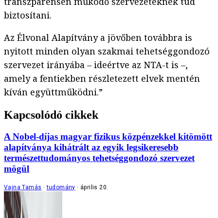
transzparensen működő szervezeteknek tud
biztosítani.
Az Élvonal Alapítvány a jövőben továbbra is
nyitott minden olyan szakmai tehetséggondozó
szervezet irányába – ideértve az NTA-t is –,
amely a fentiekben részletezett elvek mentén
kíván együttműködni.”
Kapcsolódó cikkek
A Nobel-díjas magyar fizikus közpénzekkel kitömött
alapítványa kihátrált az egyik legsikeresebb
természettudományos tehetséggondozó szervezet
mögül
Vajna Tamás
tudomány
április 20.