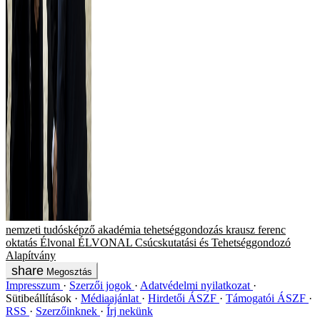
nemzeti tudósképző akadémia
tehetséggondozás
krausz ferenc
oktatás
Élvonal
ÉLVONAL Csúcskutatási és Tehetséggondozó
Alapítvány
Megosztás
Impresszum
Szerzői jogok
Adatvédelmi nyilatkozat
Sütibeállítások
Médiaajánlat
Hirdetői ÁSZF
Támogatói ÁSZF
RSS
Szerzőinknek
Írj nekünk