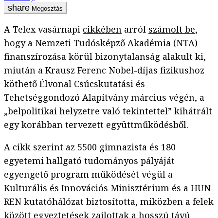
Megosztás
A Telex vasárnapi
cikkében
arról
számolt be
,
hogy a Nemzeti Tudósképző Akadémia (NTA)
finanszírozása körül bizonytalanság alakult ki,
miután a Krausz Ferenc Nobel-díjas fizikushoz
köthető Élvonal Csúcskutatási és
Tehetséggondozó Alapítvány március végén, a
„belpolitikai helyzetre való tekintettel” kihátrált
egy korábban tervezett együttműködésből.
A cikk szerint az 5500 gimnazista és 180
egyetemi hallgató tudományos pályáját
egyengető program működését végül a
Kulturális és Innovációs Minisztérium és a HUN-
REN kutatóhálózat biztosította, miközben a felek
között egyeztetések zajlottak a hosszú távú