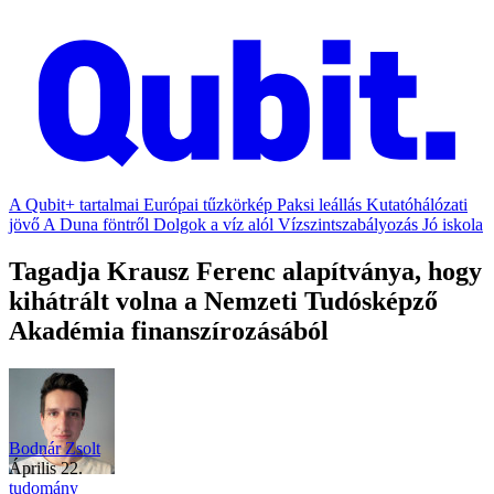
A Qubit+ tartalmai
Európai tűzkörkép
Paksi leállás
Kutatóhálózati
jövő
A Duna föntről
Dolgok a víz alól
Vízszintszabályozás
Jó iskola
Tagadja Krausz Ferenc alapítványa, hogy
kihátrált volna a Nemzeti Tudósképző
Akadémia finanszírozásából
Bodnár Zsolt
április 22.
tudomány