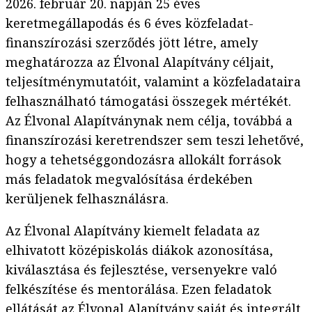
2026. február 20. napján 25 éves
keretmegállapodás és 6 éves közfeladat-
finanszírozási szerződés jött létre, amely
meghatározza az Élvonal Alapítvány céljait,
teljesítménymutatóit, valamint a közfeladataira
felhasználható támogatási összegek mértékét.
Az Élvonal Alapítványnak nem célja, továbbá a
finanszírozási keretrendszer sem teszi lehetővé,
hogy a tehetséggondozásra allokált források
más feladatok megvalósítása érdekében
kerüljenek felhasználásra.
Az Élvonal Alapítvány kiemelt feladata az
elhivatott középiskolás diákok azonosítása,
kiválasztása és fejlesztése, versenyekre való
felkészítése és mentorálása. Ezen feladatok
ellátását az Élvonal Alapítvány saját és integrált