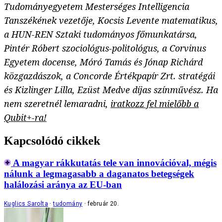
Tudományegyetem Mesterséges Intelligencia
Tanszékének vezetője, Kocsis Levente matematikus,
a HUN-REN Sztaki tudományos főmunkatársa,
Pintér Róbert szociológus-politológus, a Corvinus
Egyetem docense, Móró Tamás és Jónap Richárd
közgazdászok, a Concorde Értékpapír Zrt. stratégái
és Kizlinger Lilla, Ezüst Medve díjas színművész. Ha
nem szeretnél lemaradni,
iratkozz fel mielőbb a
Qubit+-ra!
Kapcsolódó cikkek
A magyar rákkutatás tele van innovációval, mégis
nálunk a legmagasabb a daganatos betegségek
halálozási aránya az EU-ban
Kuglics Sarolta
tudomány
február 20.