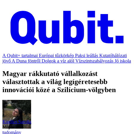
A Qubit+ tartalmai
Európai tűzkörkép
Paksi leállás
Kutatóhálózati
jövő
A Duna föntről
Dolgok a víz alól
Vízszintszabályozás
Jó iskola
Magyar rákkutató vállalkozást
választottak a világ legígéretesebb
innovációi közé a Szilícium-völgyben
Kuglics Sarolta
május 28.
tudomány