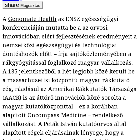
Megosztás
A
Genomate Health
az ENSZ egészségügyi
konferenciáján mutatta be a az orvosi
innovációban elért fejlesztésének eredményeit a
nemzetközi egészségügyi és technológiai
döntéshozók előtt – írja sajtóközleményében a
rákgyógyítással foglalkozó magyar vállalkozás.
A 135 jelentkezőből a hét legjobb közé került be
a massachusettsi központú magyar rákkutató
cég, ráadásul az Amerikai Rákkutatók Társasága
(AACR) is az áttörő innovációk közé sorolta a
magyar kutatóközponttal – ez a korábban
alapított Oncompass Medicine – rendelkező
vállalkozást. A Peták István kutatóorvos által
alapított cégek eljárásainak lényege, hogy a