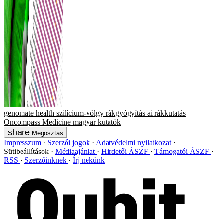
genomate health
szilícium-völgy
rákgyógyítás
ai
rákkutatás
Oncompass Medicine
magyar kutatók
Megosztás
Impresszum
Szerzői jogok
Adatvédelmi nyilatkozat
Sütibeállítások
Médiaajánlat
Hirdetői ÁSZF
Támogatói ÁSZF
RSS
Szerzőinknek
Írj nekünk