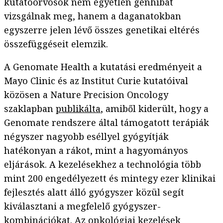
kutatóorvosok nem egyetlen génhibát
vizsgálnak meg, hanem a daganatokban
egyszerre jelen lévő összes genetikai eltérés
összefüggéseit elemzik.
A Genomate Health a kutatási eredményeit a
Mayo Clinic és az Institut Curie kutatóival
közösen a Nature Precision Oncology
szaklapban
publikálta
, amiből kiderült, hogy a
Genomate rendszere által támogatott terápiák
négyszer nagyobb eséllyel gyógyítják
hatékonyan a rákot, mint a hagyományos
eljárások. A kezelésekhez a technológia több
mint 200 engedélyezett és mintegy ezer klinikai
fejlesztés alatt álló gyógyszer közül segít
kiválasztani a megfelelő gyógyszer-
kombinációkat. Az onkológiai kezelések