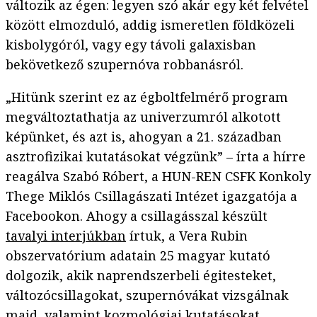
változik az égen: legyen szó akár egy két felvétel
között elmozduló, addig ismeretlen földközeli
kisbolygóról, vagy egy távoli galaxisban
bekövetkező szupernóva robbanásról.
„Hitünk szerint ez az égboltfelmérő program
megváltoztathatja az univerzumról alkotott
képünket, és azt is, ahogyan a 21. században
asztrofizikai kutatásokat végzünk” – írta a hírre
reagálva Szabó Róbert, a HUN-REN CSFK Konkoly
Thege Miklós Csillagászati Intézet igazgatója a
Facebookon. Ahogy a csillagásszal készült
tavalyi interjúkban
írtuk, a Vera Rubin
obszervatórium adatain 25 magyar kutató
dolgozik, akik naprendszerbeli égitesteket,
változócsillagokat, szupernóvákat vizsgálnak
majd, valamint kozmológiai kutatásokat