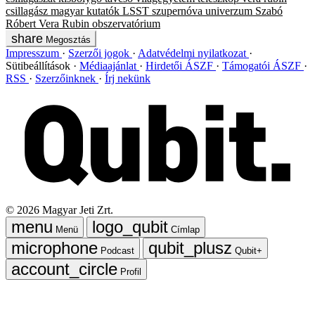
csillagász
magyar kutatók
LSST
szupernóva
univerzum
Szabó
Róbert
Vera Rubin obszervatórium
Megosztás
Impresszum
Szerzői jogok
Adatvédelmi nyilatkozat
Sütibeállítások
Médiaajánlat
Hirdetői ÁSZF
Támogatói ÁSZF
RSS
Szerzőinknek
Írj nekünk
©
2026
Magyar Jeti Zrt.
Menü
Címlap
Podcast
Qubit+
Profil