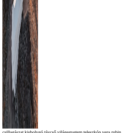
csillagászat
kisbolygó
távcső
világegyetem
teleszkóp
vera rubin