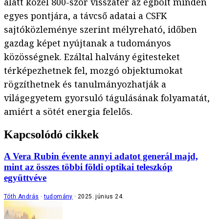
alatt közel 800-szor visszatér az égbolt minden
egyes pontjára, a távcső adatai a CSFK
sajtóközleménye szerint mélyreható, időben
gazdag képet nyújtanak a tudományos
közösségnek. Ezáltal halvány égitesteket
térképezhetnek fel, mozgó objektumokat
rögzíthetnek és tanulmányozhatják a
világegyetem gyorsuló tágulásának folyamatát,
amiért a sötét energia felelős.
Kapcsolódó cikkek
A Vera Rubin évente annyi adatot generál majd,
mint az összes többi földi optikai teleszkóp
együttvéve
Tóth András
tudomány
2025. június 24.