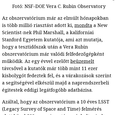
Fotó
:
NSF–DOE Vera C. Rubin Observatory
Az obszervatórium már az elmúlt hónapokban
is több millió riasztást adott ki,
mondta
a New
Scientist-nek Phil Marshall, a kaliforniai
Stanford Egyetem kutatója, ami azt mutatja,
hogy a tesztidőszak után a Vera Rubin
obszervatórium már valódi felfedezőgépként
működik. Az egy évvel ezelőtt
beüzemelt
távcsővel a kutatók már több mint 11 ezer
kisbolygót fedeztek fel, és a várakozások szerint
a segítségével elkészül majd a naprendszerbeli
égitestek eddigi legátfogóbb adatbázisa.
Azáltal, hogy az obszervatórium a 10 éves LSST
(Legacy Survey of Space and Time) felmérés