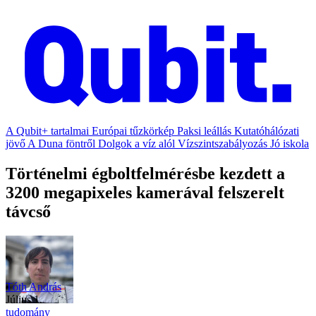
A Qubit+ tartalmai
Európai tűzkörkép
Paksi leállás
Kutatóhálózati
jövő
A Duna föntről
Dolgok a víz alól
Vízszintszabályozás
Jó iskola
Történelmi égboltfelmérésbe kezdett a
3200 megapixeles kamerával felszerelt
távcső
Tóth András
július 1.
tudomány