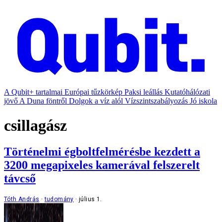
A Qubit+ tartalmai
Európai tűzkörkép
Paksi leállás
Kutatóhálózati
jövő
A Duna föntről
Dolgok a víz alól
Vízszintszabályozás
Jó iskola
csillagász
Történelmi égboltfelmérésbe kezdett a
3200 megapixeles kamerával felszerelt
távcső
Tóth András
tudomány
július 1.