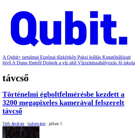
A Qubit+ tartalmai
Európai tűzkörkép
Paksi leállás
Kutatóhálózati
jövő
A Duna föntről
Dolgok a víz alól
Vízszintszabályozás
Jó iskola
távcső
Történelmi égboltfelmérésbe kezdett a
3200 megapixeles kamerával felszerelt
távcső
Tóth András
tudomány
július 1.