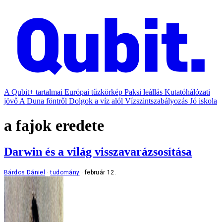
A Qubit+ tartalmai
Európai tűzkörkép
Paksi leállás
Kutatóhálózati
jövő
A Duna föntről
Dolgok a víz alól
Vízszintszabályozás
Jó iskola
a fajok eredete
Darwin és a világ visszavarázsosítása
Bárdos Dániel
tudomány
február 12.