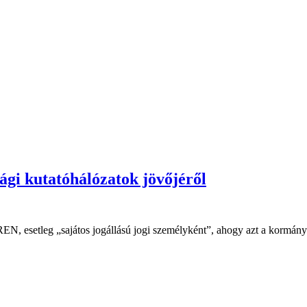
ági kutatóhálózatok jövőjéről
N, esetleg „sajátos jogállású jogi személyként”, ahogy azt a kormány 