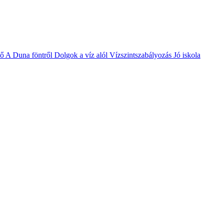
vő
A Duna föntről
Dolgok a víz alól
Vízszintszabályozás
Jó iskola