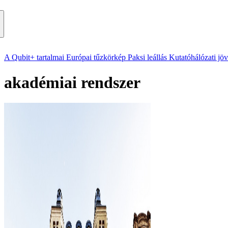
A Qubit+ tartalmai
Európai tűzkörkép
Paksi leállás
Kutatóhálózati jö
akadémiai rendszer