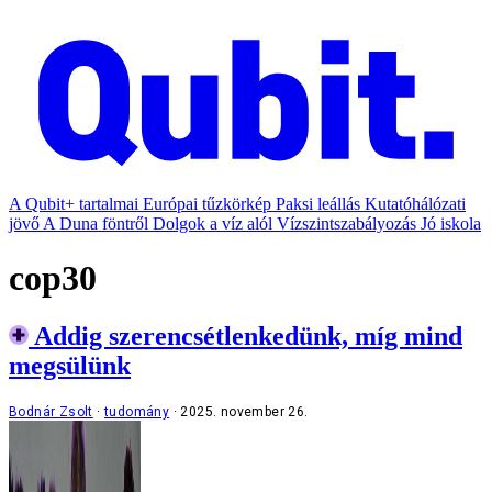
A Qubit+ tartalmai
Európai tűzkörkép
Paksi leállás
Kutatóhálózati
jövő
A Duna föntről
Dolgok a víz alól
Vízszintszabályozás
Jó iskola
cop30
Addig szerencsétlenkedünk, míg mind
megsülünk
Bodnár Zsolt
tudomány
2025. november 26.