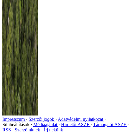
Impresszum
Szerzői jogok
Adatvédelmi nyilatkozat
Sütibeállítások
Médiaajánlat
Hirdetői ÁSZF
Támogatói ÁSZF
RSS
Szerzőinknek
Írj nekünk