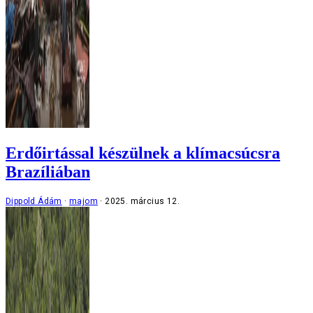
Erdőirtással készülnek a klímacsúcsra
Brazíliában
Dippold Ádám
majom
2025. március 12.