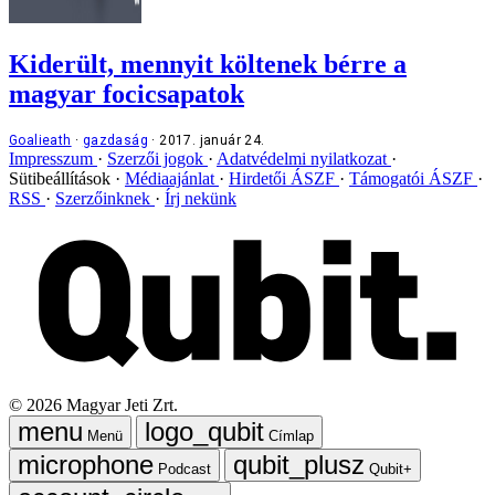
Kiderült, mennyit költenek bérre a
magyar focicsapatok
Goalieath
gazdaság
2017. január 24.
Impresszum
Szerzői jogok
Adatvédelmi nyilatkozat
Sütibeállítások
Médiaajánlat
Hirdetői ÁSZF
Támogatói ÁSZF
RSS
Szerzőinknek
Írj nekünk
©
2026
Magyar Jeti Zrt.
Menü
Címlap
Podcast
Qubit+