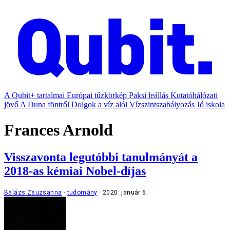
A Qubit+ tartalmai
Európai tűzkörkép
Paksi leállás
Kutatóhálózati
jövő
A Duna föntről
Dolgok a víz alól
Vízszintszabályozás
Jó iskola
Frances Arnold
Visszavonta legutóbbi tanulmányát a
2018-as kémiai Nobel-díjas
Balázs Zsuzsanna
tudomány
2020. január 6.