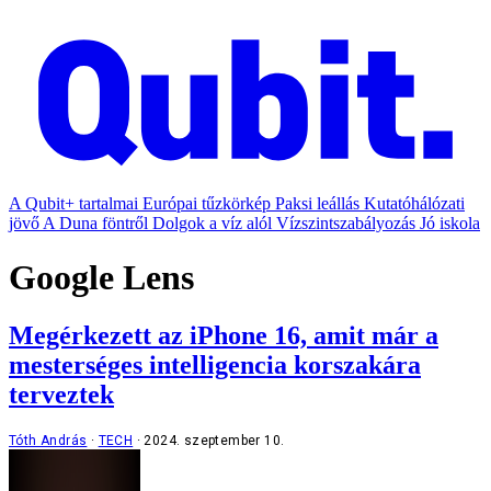
A Qubit+ tartalmai
Európai tűzkörkép
Paksi leállás
Kutatóhálózati
jövő
A Duna föntről
Dolgok a víz alól
Vízszintszabályozás
Jó iskola
Google Lens
Megérkezett az iPhone 16, amit már a
mesterséges intelligencia korszakára
terveztek
Tóth András
TECH
2024. szeptember 10.