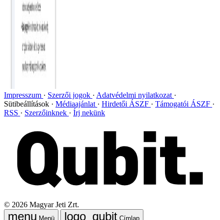
Impresszum
Szerzői jogok
Adatvédelmi nyilatkozat
Sütibeállítások
Médiaajánlat
Hirdetői ÁSZF
Támogatói ÁSZF
RSS
Szerzőinknek
Írj nekünk
©
2026
Magyar Jeti Zrt.
Menü
Címlap