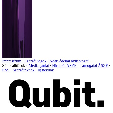
Impresszum
Szerzői jogok
Adatvédelmi nyilatkozat
Sütibeállítások
Médiaajánlat
Hirdetői ÁSZF
Támogatói ÁSZF
RSS
Szerzőinknek
Írj nekünk