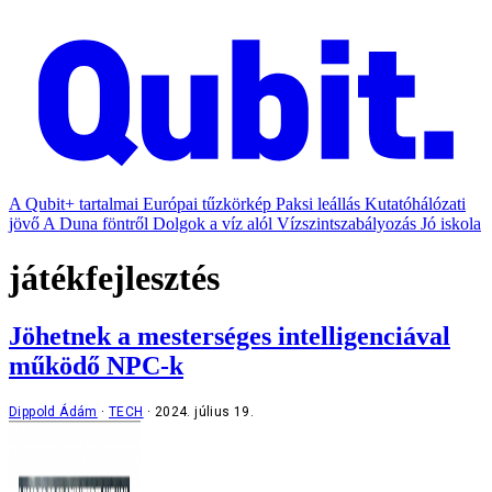
A Qubit+ tartalmai
Európai tűzkörkép
Paksi leállás
Kutatóhálózati
jövő
A Duna föntről
Dolgok a víz alól
Vízszintszabályozás
Jó iskola
játékfejlesztés
Jöhetnek a mesterséges intelligenciával
működő NPC-k
Dippold Ádám
TECH
2024. július 19.