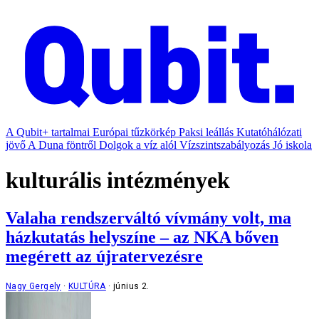
A Qubit+ tartalmai
Európai tűzkörkép
Paksi leállás
Kutatóhálózati
jövő
A Duna föntről
Dolgok a víz alól
Vízszintszabályozás
Jó iskola
kulturális intézmények
Valaha rendszerváltó vívmány volt, ma
házkutatás helyszíne – az NKA bőven
megérett az újratervezésre
Nagy Gergely
KULTÚRA
június 2.