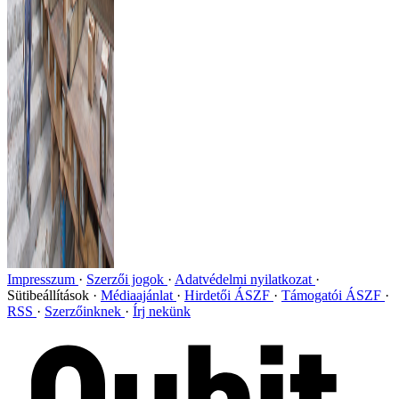
Impresszum
Szerzői jogok
Adatvédelmi nyilatkozat
Sütibeállítások
Médiaajánlat
Hirdetői ÁSZF
Támogatói ÁSZF
RSS
Szerzőinknek
Írj nekünk