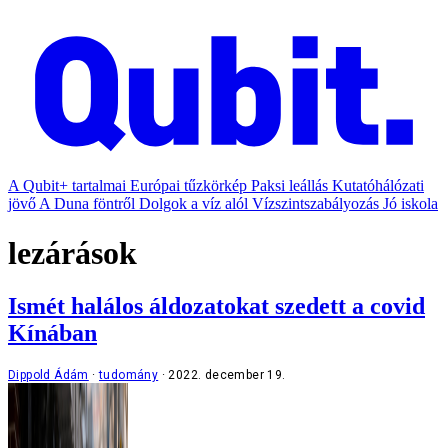
A Qubit+ tartalmai
Európai tűzkörkép
Paksi leállás
Kutatóhálózati
jövő
A Duna föntről
Dolgok a víz alól
Vízszintszabályozás
Jó iskola
lezárások
Ismét halálos áldozatokat szedett a covid
Kínában
Dippold Ádám
tudomány
2022. december 19.