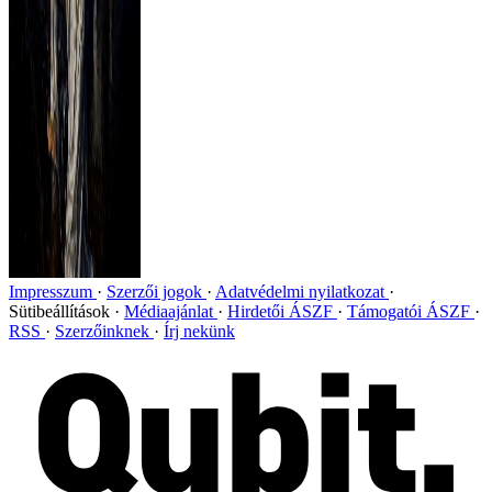
Impresszum
Szerzői jogok
Adatvédelmi nyilatkozat
Sütibeállítások
Médiaajánlat
Hirdetői ÁSZF
Támogatói ÁSZF
RSS
Szerzőinknek
Írj nekünk