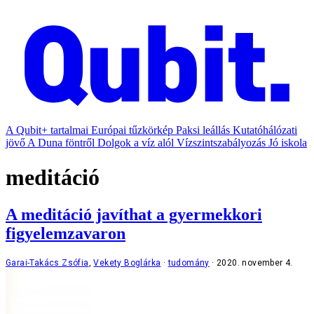
A Qubit+ tartalmai
Európai tűzkörkép
Paksi leállás
Kutatóhálózati
jövő
A Duna föntről
Dolgok a víz alól
Vízszintszabályozás
Jó iskola
meditáció
A meditáció javíthat a gyermekkori
figyelemzavaron
Garai-Takács Zsófia
,
Vekety Boglárka
tudomány
2020. november 4.