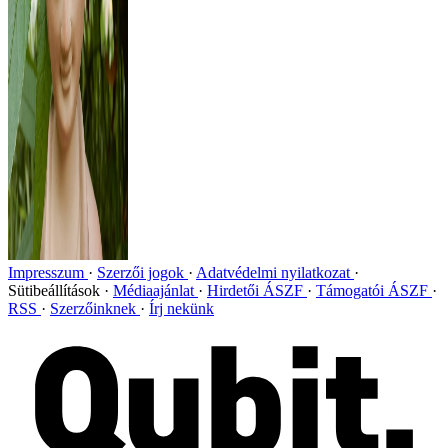
Impresszum
Szerzői jogok
Adatvédelmi nyilatkozat
Sütibeállítások
Médiaajánlat
Hirdetői ÁSZF
Támogatói ÁSZF
RSS
Szerzőinknek
Írj nekünk