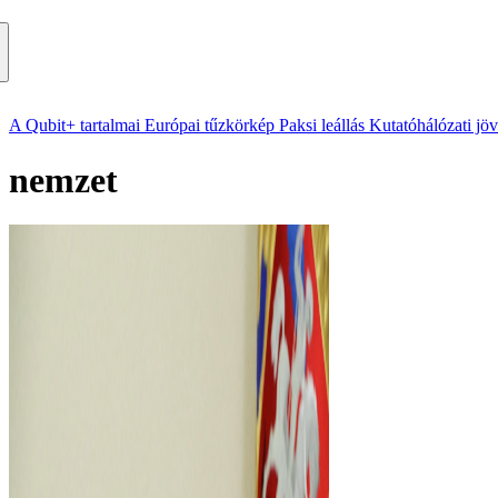
A Qubit+ tartalmai
Európai tűzkörkép
Paksi leállás
Kutatóhálózati jö
nemzet