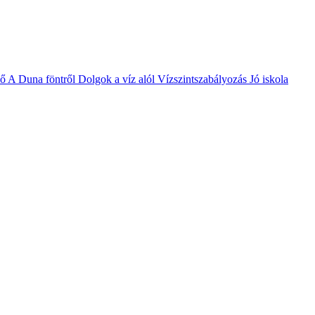
vő
A Duna föntről
Dolgok a víz alól
Vízszintszabályozás
Jó iskola