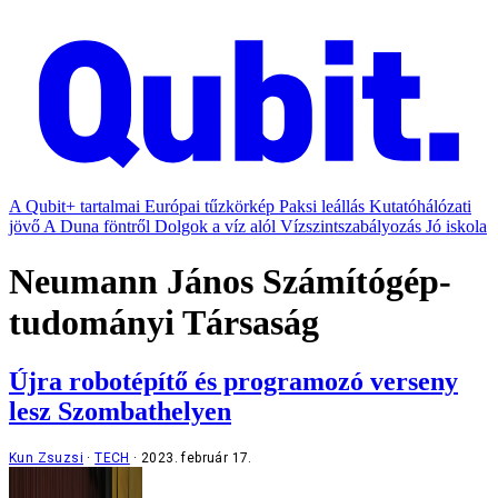
A Qubit+ tartalmai
Európai tűzkörkép
Paksi leállás
Kutatóhálózati
jövő
A Duna föntről
Dolgok a víz alól
Vízszintszabályozás
Jó iskola
Neumann János Számítógép-
tudományi Társaság
Újra robotépítő és programozó verseny
lesz Szombathelyen
Kun Zsuzsi
TECH
2023. február 17.