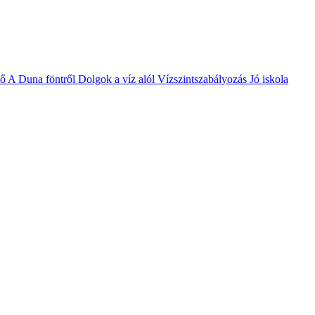
vő
A Duna föntről
Dolgok a víz alól
Vízszintszabályozás
Jó iskola