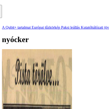
A Qubit+ tartalmai
Európai tűzkörkép
Paksi leállás
Kutatóhálózati jö
nyócker