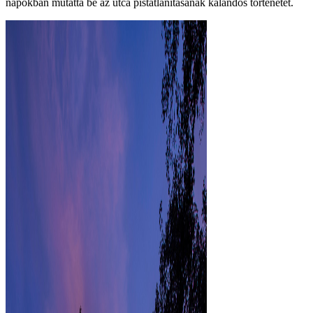
napokban mutatta be az utca pistátlanításának kalandos történetét.