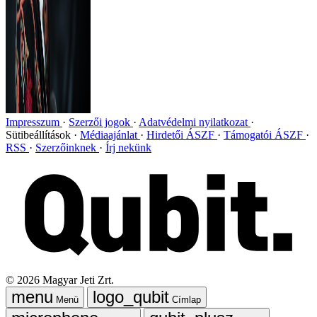
Impresszum
Szerzői jogok
Adatvédelmi nyilatkozat
Sütibeállítások
Médiaajánlat
Hirdetői ÁSZF
Támogatói ÁSZF
RSS
Szerzőinknek
Írj nekünk
©
2026
Magyar Jeti Zrt.
Menü
Címlap