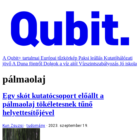
A Qubit+ tartalmai
Európai tűzkörkép
Paksi leállás
Kutatóhálózati
jövő
A Duna föntről
Dolgok a víz alól
Vízszintszabályozás
Jó iskola
pálmaolaj
Egy skót kutatócsoport előállt a
pálmaolaj tökéletesnek tűnő
helyettesítőjével
Kun Zsuzsi
tudomány
2023. szeptember 19.