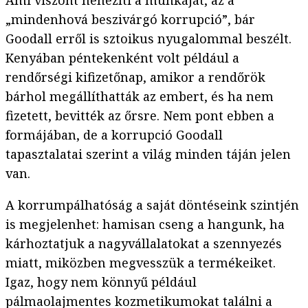
Ami viszont nehezíti a munkáját, az a
„mindenhová beszivárgó korrupció”, bár
Goodall erről is sztoikus nyugalommal beszélt.
Kenyában péntekenként volt például a
rendőrségi kifizetőnap, amikor a rendőrök
bárhol megállíthatták az embert, és ha nem
fizetett, bevitték az őrsre. Nem pont ebben a
formájában, de a korrupció Goodall
tapasztalatai szerint a világ minden táján jelen
van.
A korrumpálhatóság a saját döntéseink szintjén
is megjelenhet: hamisan cseng a hangunk, ha
kárhoztatjuk a nagyvállalatokat a szennyezés
miatt, miközben megvesszük a termékeiket.
Igaz, hogy nem könnyű például
pálmaolajmentes kozmetikumokat találni a