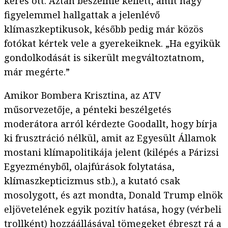
keres ott. Aztán beszélnie kellett, amit nagy
figyelemmel hallgattak a jelenlévő
klímaszkeptikusok, később pedig már közös
fotókat kértek vele a gyerekeiknek. „Ha egyikük
gondolkodását is sikerült megváltoztatnom,
már megérte.”
Amikor Bombera Krisztina, az ATV
műsorvezetője, a pénteki beszélgetés
moderátora arról kérdezte Goodallt, hogy bírja
ki frusztráció nélkül, amit az Egyesült Államok
mostani klímapolitikája jelent (kilépés a Párizsi
Egyezményből, olajfúrások folytatása,
klímaszkepticizmus stb.), a kutató csak
mosolygott, és azt mondta, Donald Trump elnök
eljövetelének egyik pozitív hatása, hogy (vérbeli
trollként) hozzáállásával tömegeket ébreszt rá a