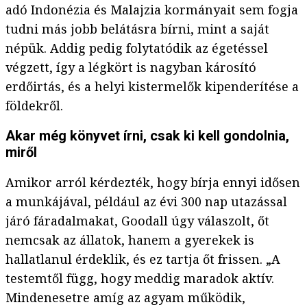
adó Indonézia és Malajzia kormányait sem fogja
tudni más jobb belátásra bírni, mint a saját
népük. Addig pedig folytatódik az égetéssel
végzett, így a légkört is nagyban károsító
erdőirtás, és a helyi kistermelők kipenderítése a
földekről.
Akar még könyvet írni, csak ki kell gondolnia,
miről
Amikor arról kérdezték, hogy bírja ennyi idősen
a munkájával, például az évi 300 nap utazással
járó fáradalmakat, Goodall úgy válaszolt, őt
nemcsak az állatok, hanem a gyerekek is
hallatlanul érdeklik, és ez tartja őt frissen. „A
testemtől függ, hogy meddig maradok aktív.
Mindenesetre amíg az agyam működik,