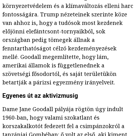
környezetvédelem és a klímaváltozás elleni harc
fontosságára. Trump nézeteinek szerinte köze
van ahhoz is, hogy a tudósok most kezdenek
előjönni elefántcsont-tornyaikból, sok
országban pedig tömegek állnak a
fenntarthatóságot célzó kezdeményezések
mellé. Goodall megemlítette, hogy lám,
amerikai államok is függetlenednek a
szövetségi fősodortól, és saját területükön
betartják a párizsi egyezmény irányelveit.
Egyenes út az aktivizmusig
Dame Jane Goodall pályája rögtön úgy indult
1960-ban, hogy valami szokatlant és
korszakalkotót fedezett fel a csimpánzokról a
tanzániai Gombéban: ő volt az első, aki kiment