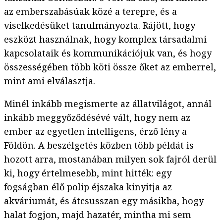
az emberszabásúak közé a terepre, és a
viselkedésüket tanulmányozta. Rájött, hogy
eszközt használnak, hogy komplex társadalmi
kapcsolataik és kommunikációjuk van, és hogy
összességében több köti össze őket az emberrel,
mint ami elválasztja.
Minél inkább megismerte az állatvilágot, annál
inkább meggyőződésévé vált, hogy nem az
ember az egyetlen intelligens, érző lény a
Földön. A beszélgetés közben több példát is
hozott arra, mostanában milyen sok fajról derül
ki, hogy értelmesebb, mint hitték: egy
fogságban élő polip éjszaka kinyitja az
akváriumát, és átcsusszan egy másikba, hogy
halat fogjon, majd hazatér, mintha mi sem