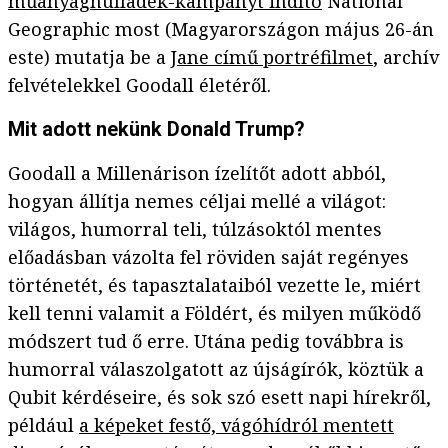
műanyaghulladék-kampányt indító
National
Geographic most (Magyarországon május 26-án
este) mutatja be a
Jane című portréfilmet
, archív
felvételekkel Goodall életéről.
Mit adott nekünk Donald Trump?
Goodall a Millenárison ízelítőt adott abból,
hogyan állítja nemes céljai mellé a világot:
világos, humorral teli, túlzásoktól mentes
előadásban vázolta fel röviden saját regényes
történetét, és tapasztalataiból vezette le, miért
kell tenni valamit a Földért, és milyen működő
módszert tud ő erre. Utána pedig továbbra is
humorral válaszolgatott az újságírók, köztük a
Qubit kérdéseire, és sok szó esett napi hírekről,
például
a képeket festő, vágóhídról mentett