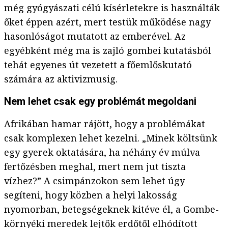
még gyógyászati célú kísérletekre is használták
őket éppen azért, mert testük működése nagy
hasonlóságot mutatott az emberével. Az
egyébként még ma is zajló gombei kutatásból
tehát egyenes út vezetett a főemlőskutató
számára az aktivizmusig.
Nem lehet csak egy problémát megoldani
Afrikában hamar rájött, hogy a problémákat
csak komplexen lehet kezelni. „Minek költsünk
egy gyerek oktatására, ha néhány év múlva
fertőzésben meghal, mert nem jut tiszta
vízhez?” A csimpánzokon sem lehet úgy
segíteni, hogy közben a helyi lakosság
nyomorban, betegségeknek kitéve él, a Gombe-
környéki meredek lejtők erdőtől elhódított