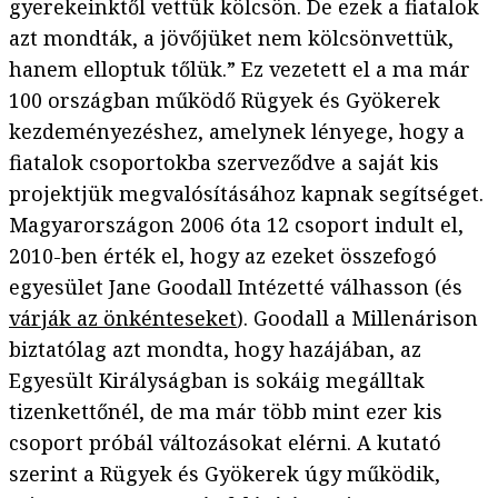
gyerekeinktől vettük kölcsön. De ezek a fiatalok
azt mondták, a jövőjüket nem kölcsönvettük,
hanem elloptuk tőlük.” Ez vezetett el a ma már
100 országban működő Rügyek és Gyökerek
kezdeményezéshez, amelynek lényege, hogy a
fiatalok csoportokba szerveződve a saját kis
projektjük megvalósításához kapnak segítséget.
Magyarországon 2006 óta 12 csoport indult el,
2010-ben érték el, hogy az ezeket összefogó
egyesület Jane Goodall Intézetté válhasson (és
várják az önkénteseket
). Goodall a Millenárison
biztatólag azt mondta, hogy hazájában, az
Egyesült Királyságban is sokáig megálltak
tizenkettőnél, de ma már több mint ezer kis
csoport próbál változásokat elérni. A kutató
szerint a Rügyek és Gyökerek úgy működik,