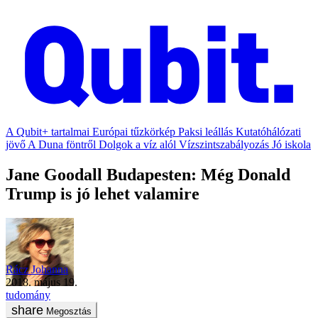
A Qubit+ tartalmai
Európai tűzkörkép
Paksi leállás
Kutatóhálózati
jövő
A Duna föntről
Dolgok a víz alól
Vízszintszabályozás
Jó iskola
Jane Goodall Budapesten: Még Donald
Trump is jó lehet valamire
Rácz Johanna
2018. május 19.
tudomány
Megosztás