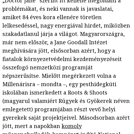
„Doctor Jane” szerint itt kellene megoldani a
problémákat, és neki vannak is javaslatai,
amiket 84 éves kora ellenére töretlen
lelkesedéssel, nagy energiával hirdet, miközben
szakadatlanul járja a világot. Magyarországra,
már nem először, a Jane Goodall Intézet
meghívására jött, elsősorban azért, hogy a
fiatalok környezetvédelmi kezdeményezéseit
összefogó nemzetközi programját
népszerűsítse. Mielőtt megérkezett volna a
Millenárisra – mondta –, egy pesthidegkúti
iskolában ismerkedett a Roots & Shoots
(magyarul valamiért Rügyek és Gyökerek néven
emlegetett) programjában részt vevő helyi
gyerekek saját projektjeivel. Másodsorban azért
jött, mert a napokban
komoly