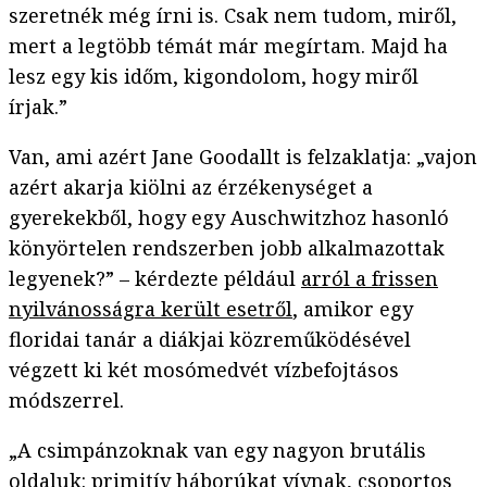
szeretnék még írni is. Csak nem tudom, miről,
mert a legtöbb témát már megírtam. Majd ha
lesz egy kis időm, kigondolom, hogy miről
írjak.”
Van, ami azért Jane Goodallt is felzaklatja: „vajon
azért akarja kiölni az érzékenységet a
gyerekekből, hogy egy Auschwitzhoz hasonló
könyörtelen rendszerben jobb alkalmazottak
legyenek?” – kérdezte például
arról a frissen
nyilvánosságra került esetről
, amikor egy
floridai tanár a diákjai közreműködésével
végzett ki két mosómedvét vízbefojtásos
módszerrel.
„A csimpánzoknak van egy nagyon brutális
oldaluk: primitív háborúkat vívnak, csoportos