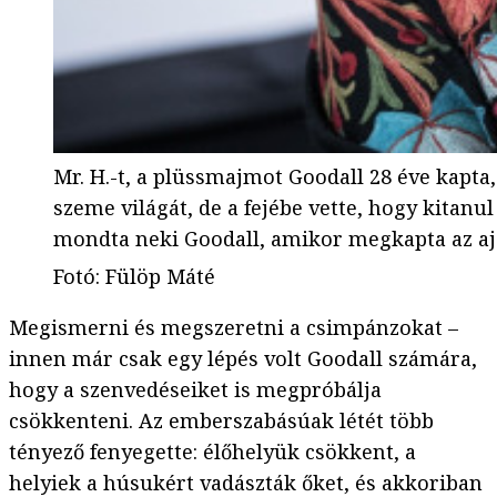
Mr. H.-t, a plüssmajmot Goodall 28 éve kapta
szeme világát, de a fejébe vette, hogy kitanul
mondta neki Goodall, amikor megkapta az ajá
Fotó
:
Fülöp Máté
Megismerni és megszeretni a csimpánzokat –
innen már csak egy lépés volt Goodall számára,
hogy a szenvedéseiket is megpróbálja
csökkenteni. Az emberszabásúak létét több
tényező fenyegette: élőhelyük csökkent, a
helyiek a húsukért vadászták őket, és akkoriban