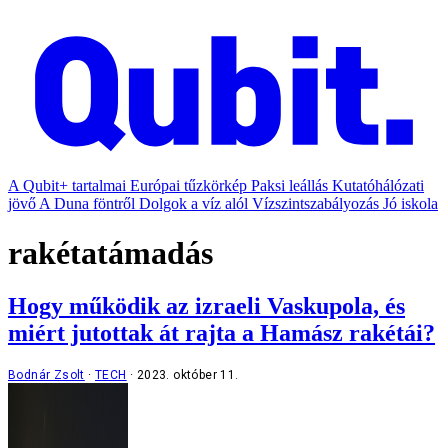
A Qubit+ tartalmai
Európai tűzkörkép
Paksi leállás
Kutatóhálózati
jövő
A Duna föntről
Dolgok a víz alól
Vízszintszabályozás
Jó iskola
rakétatámadás
Hogy működik az izraeli Vaskupola, és
miért jutottak át rajta a Hamász rakétái?
Bodnár Zsolt
TECH
2023. október 11.