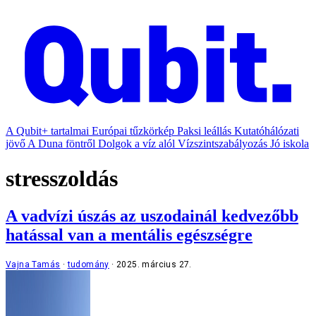
A Qubit+ tartalmai
Európai tűzkörkép
Paksi leállás
Kutatóhálózati
jövő
A Duna föntről
Dolgok a víz alól
Vízszintszabályozás
Jó iskola
stresszoldás
A vadvízi úszás az uszodainál kedvezőbb
hatással van a mentális egészségre
Vajna Tamás
tudomány
2025. március 27.