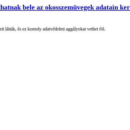
thatnak bele az okosszemüvegek adatain ker
it látták, és ez komoly adatvédelmi aggályokat vethet föl.