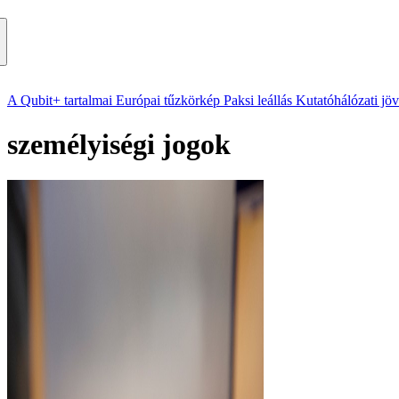
A Qubit+ tartalmai
Európai tűzkörkép
Paksi leállás
Kutatóhálózati jö
személyiségi jogok