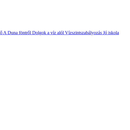
vő
A Duna föntről
Dolgok a víz alól
Vízszintszabályozás
Jó iskola