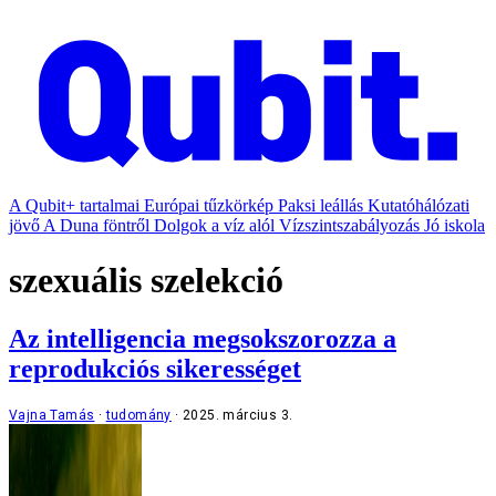
A Qubit+ tartalmai
Európai tűzkörkép
Paksi leállás
Kutatóhálózati
jövő
A Duna föntről
Dolgok a víz alól
Vízszintszabályozás
Jó iskola
szexuális szelekció
Az intelligencia megsokszorozza a
reprodukciós sikerességet
Vajna Tamás
tudomány
2025. március 3.