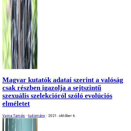
Magyar kutatók adatai szerint a valóság
csak részben igazolja a sejtszintű
szexuális szelekcióról szóló evolúciós
elméletet
Vajna Tamás
tudomány
2021. október 6.