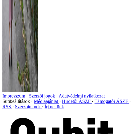
Impresszum
Szerzői jogok
Adatvédelmi nyilatkozat
Sütibeállítások
Médiaajánlat
Hirdetői ÁSZF
Támogatói ÁSZF
RSS
Szerzőinknek
Írj nekünk