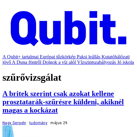
A Qubit+ tartalmai
Európai tűzkörkép
Paksi leállás
Kutatóhálózati
jövő
A Duna föntről
Dolgok a víz alól
Vízszintszabályozás
Jó iskola
szűrővizsgálat
A britek szerint csak azokat kellene
prosztatarák-szűrésre küldeni, akiknél
magas a kockázat
Nagy Gergely
tudomány
május 29.