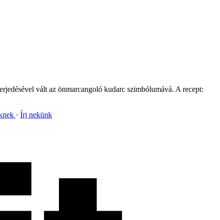
erjedésével vált az önmarcangoló kudarc szimbólumává. A recept:
nknek
Írj nekünk