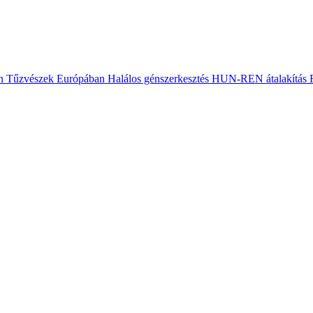
n
Tűzvészek Európában
Halálos génszerkesztés
HUN-REN átalakítás