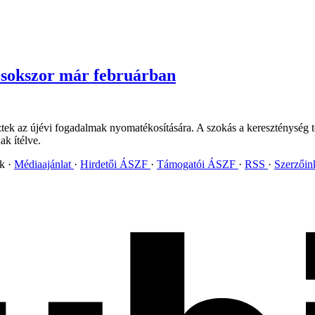
, sokszor már februárban
ek az újévi fogadalmak nyomatékosítására. A szokás a kereszténység t
k ítélve.
ok
Médiaajánlat
Hirdetői ÁSZF
Támogatói ÁSZF
RSS
Szerzői