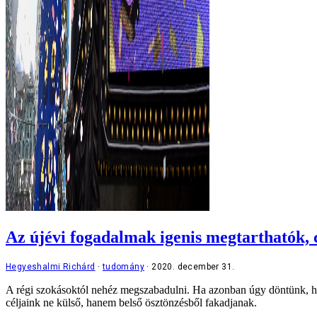
Az újévi fogadalmak igenis megtarthatók, 
Hegyeshalmi Richárd
tudomány
2020. december 31.
A régi szokásoktól nehéz megszabadulni. Ha azonban úgy döntünk, hogy 
céljaink ne külső, hanem belső ösztönzésből fakadjanak.