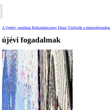
A Qubit+ tartalmai
Rekordalacsony Duna
Vízőrzők a minisztériumba
újévi fogadalmak