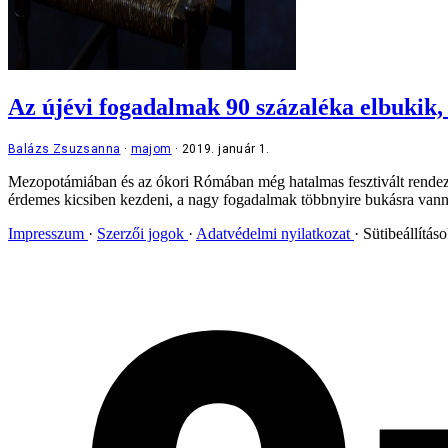
Az újévi fogadalmak 90 százaléka elbukik
Balázs Zsuzsanna
majom
2019. január 1.
Mezopotámiában és az ókori Rómában még hatalmas fesztivált rendezt
érdemes kicsiben kezdeni, a nagy fogadalmak többnyire bukásra vanna
Impresszum
Szerzői jogok
Adatvédelmi nyilatkozat
Sütibeállítás